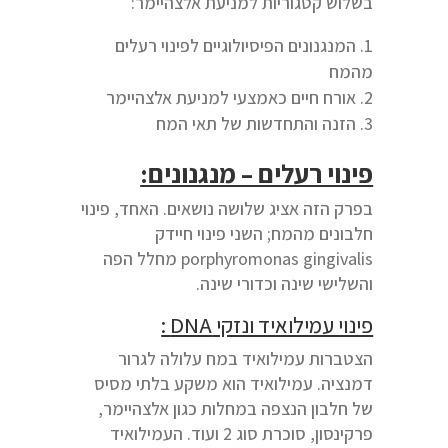
בשלוש קטגוריות למניעת אלצהיימר:
המנגנונים הפיסיולוגיים לפינוי רעלים
מהמח
אורח חיים כאמצעי למניעת אלצהיימר
הזנה והתחדשות של תאי המח
פינוי רעלים – מנגנונים:
בפרק הזה אציג שלושה נושאים. האחד, פינוי
חלבונים מהמח; השני פינוי חיידק
porphyromonas gingivalis מחלל הפה
והשלישי שינה וכדורי שינה.
פינוי עמילואיד ונזקי
DNA
:
הצטברות עמילואיד במח עלולה לגרור
דמנציה. עמילואיד הוא משקע בלתי מסיס
של חלבון הנצפה במחלות כגון אלצהיימר,
פרקינסון, סוכרת סוג 2 ועוד. העמילואיד