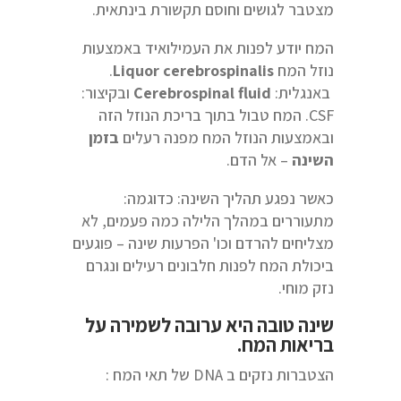
מצטבר לגושים וחוסם תקשורת בינתאית.
המח יודע לפנות את העמילואיד באמצעות
נוזל המח
Liquor cerebrospinalis
.
באנגלית:
Cerebrospinal fluid
ובקיצור:
CSF. המח טבול בתוך בריכת הנוזל הזה
ובאמצעות הנוזל המח מפנה רעלים
בזמן
השינה
– אל הדם.
כאשר נפגע תהליך השינה: כדוגמה:
מתעוררים במהלך הלילה כמה פעמים, לא
מצליחים להרדם וכו' הפרעות שינה – פוגעים
ביכולת המח לפנות חלבונים רעילים ונגרם
נזק מוחי.
שינה טובה היא ערובה לשמירה על
בריאות המח.
הצטברות נזקים ב DNA של תאי המח :