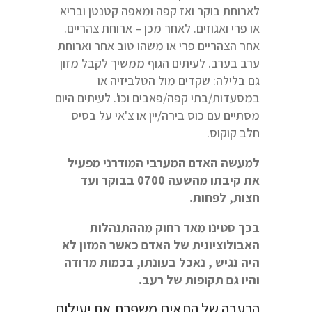
לארוחת בוקר ואז קפה ומאפה קטנטן ובריא
או פרי ואגוזים. לאחר מכן – ארוחת צהריים.
אחר הצהריים פרי או משהו טוב אחר וארוחת
ערב בערב. לעיתים הגוף ממשיך לקבל מזון
גם בלילה: שקדים מול הטלביזיה או
במסעדות/בתי קפה/פאבים וכו'. לעיתים היום
מסתיים עם כוס בירה/יין או צ'אי על בסיס
חלב קוקוס.
למעשה האדם המערבי המודרני מפעיל
את קיבתו מהשעה 0700 בבוקר ועד
חצות, לפחות.
בכך סטינו מאד רחוק מההתנהלות
האבולוציונית של האדם כאשר המזון לא
היה נגיש , נאכל בעונתו, בכמות מדודה
והיו גם תקופות של רעב.
הרעבה של התאים משפרת את יעילות