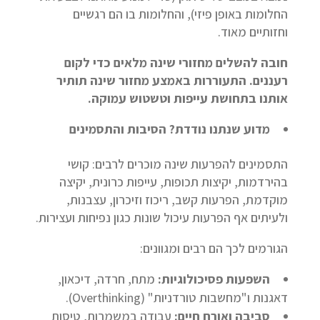
החלומות באופן פיזי), והחלומות בו הם רגשיים
וחזותיים מאוד.
חובה להשלים מחזורי שינה מלאים כדי לקום
רעננים. התעוררות באמצע מחזור שינה תותיר
אותנו בתחושת עייפות וטשטוש עמוקה.
מדוע שנתנו נודדת? הסיבות והתסמינים
התסמינים להפרעות שינה מוכרים לרבים: קושי
בהירדמות, יקיצות תכופות, עייפות כרונית, יקיצה
מוקדמת, הפרעות קשב, ריכוז וזיכרון, עצבנות,
ולעיתים אף הפרעות עיכול שונות כגון נפיחות ועצירות.
הגורמים לכך הם רבים ומגוונים:
השפעות פסיכולוגיות:
מתח, חרדה, דיכאון,
דאגנות ו"מחשבות טורדניות" (Overthinking).
סביבה ואורח חיים:
עבודה במשמרות, טיסות