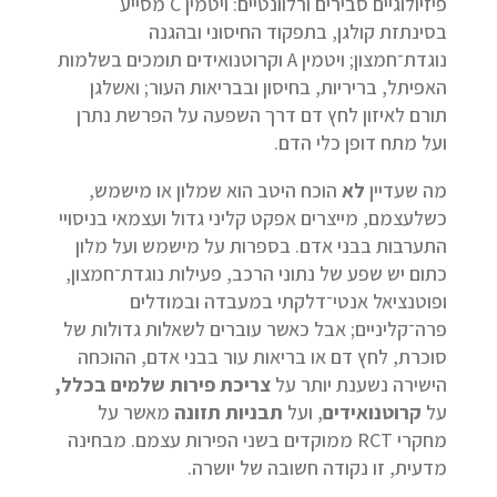
פיזיולוגיים סבירים ורלוונטיים: ויטמין C מסייע
בסינתזת קולגן, בתפקוד החיסוני ובהגנה
נוגדת־חמצון; ויטמין A וקרוטנואידים תומכים בשלמות
האפיתל, בריריות, בחיסון ובבריאות העור; ואשלגן
תורם לאיזון לחץ דם דרך השפעה על הפרשת נתרן
ועל מתח דופן כלי הדם.
מה שעדיין
לא
הוכח היטב הוא שמלון או מישמש,
כשלעצמם, מייצרים אפקט קליני גדול ועצמאי בניסויי
התערבות בבני אדם. בספרות על מישמש ועל מלון
כתום יש שפע של נתוני הרכב, פעילות נוגדת־חמצון,
ופוטנציאל אנטי־דלקתי במעבדה ובמודלים
פרה־קליניים; אבל כאשר עוברים לשאלות גדולות של
סוכרת, לחץ דם או בריאות עור בבני אדם, ההוכחה
הישירה נשענת יותר על
צריכת פירות שלמים בכלל,
על
קרוטנואידים
, ועל
תבניות תזונה
מאשר על
מחקרי RCT ממוקדים בשני הפירות עצמם. מבחינה
מדעית, זו נקודה חשובה של יושרה.