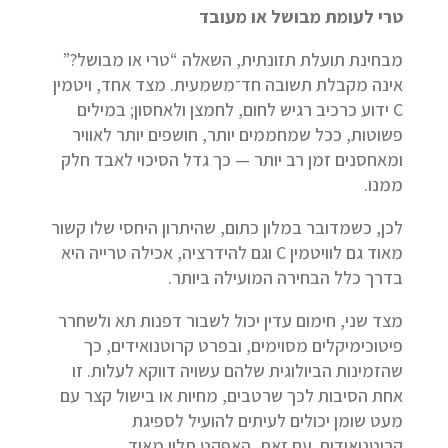
טרי לעומת מבושל או מעובד
מבחינת תועלת תזונתית, השאלה “טרי או מבושל?”
אינה מקבלת תשובה חד־משמעית. מצד אחד, ויטמין
C ידוע כרכיב רגיש לחום, לחמצן ולאחסון; במילים
פשוטות, ככל שמחממים יותר, חושפים יותר לאוויר
ומאחסנים זמן רב יותר — כך גדל הסיכוי לאבד חלק
ממנו.
לכן, כשמדובר במלון כתום, שהיתרון היחסי שלו קשור
מאוד גם לוויטמין C וגם להידרציה, אכילה טרייה היא
בדרך כלל הבחירה המועילה ביותר.
מצד שני, חימום עדין יכול לשבור דפנות תא ולשחרר
פיטוכימיקלים מסוימים, ובפרט קרוטנואידים, כך
שהזמינות הביולוגית שלהם עשויה דווקא לעלות. זו
אחת הסיבות לכך שרטבים, מחיות או בישול קצר עם
מעט שומן יכולים לעיתים להועיל לספיגת
קרוטנואידים. עם זאת, האפקט תלוי מאוד