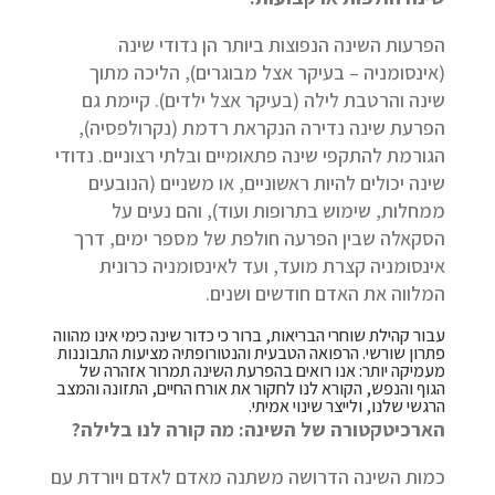
הפרעות השינה הנפוצות ביותר הן נדודי שינה
(אינסומניה – בעיקר אצל מבוגרים), הליכה מתוך
שינה והרטבת לילה (בעיקר אצל ילדים). קיימת גם
הפרעת שינה נדירה הנקראת רדמת (נקרולפסיה),
הגורמת להתקפי שינה פתאומיים ובלתי רצוניים. נדודי
שינה יכולים להיות ראשוניים, או משניים (הנובעים
ממחלות, שימוש בתרופות ועוד), והם נעים על
הסקאלה שבין הפרעה חולפת של מספר ימים, דרך
אינסומניה קצרת מועד, ועד לאינסומניה כרונית
המלווה את האדם חודשים ושנים.
עבור קהילת שוחרי הבריאות, ברור כי כדור שינה כימי אינו מהווה
פתרון שורשי. הרפואה הטבעית והנטורופתיה מציעות התבוננות
מעמיקה יותר: אנו רואים בהפרעת השינה תמרור אזהרה של
הגוף והנפש, הקורא לנו לחקור את אורח החיים, התזונה והמצב
הרגשי שלנו, ולייצר שינוי אמיתי.
הארכיטקטורה של השינה: מה קורה לנו בלילה?
כמות השינה הדרושה משתנה מאדם לאדם ויורדת עם