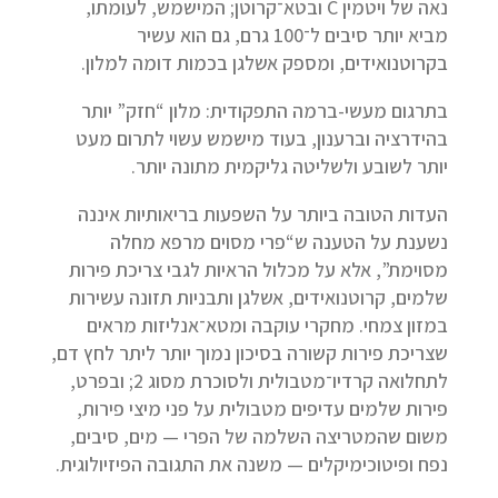
נאה של ויטמין C ובטא־קרוטן; המישמש, לעומתו,
מביא יותר סיבים ל־100 גרם, גם הוא עשיר
בקרוטנואידים, ומספק אשלגן בכמות דומה למלון.
בתרגום מעשי-ברמה התפקודית: מלון “חזק” יותר
בהידרציה וברענון, בעוד מישמש עשוי לתרום מעט
יותר לשובע ולשליטה גליקמית מתונה יותר.
העדות הטובה ביותר על השפעות בריאותיות איננה
נשענת על הטענה ש“פרי מסוים מרפא מחלה
מסוימת”, אלא על מכלול הראיות לגבי צריכת פירות
שלמים, קרוטנואידים, אשלגן ותבניות תזונה עשירות
במזון צמחי. מחקרי עוקבה ומטא־אנליזות מראים
שצריכת פירות קשורה בסיכון נמוך יותר ליתר לחץ דם,
לתחלואה קרדיו־מטבולית ולסוכרת מסוג 2; ובפרט,
פירות שלמים עדיפים מטבולית על פני מיצי פירות,
משום שהמטריצה השלמה של הפרי — מים, סיבים,
נפח ופיטוכימיקלים — משנה את התגובה הפיזיולוגית.