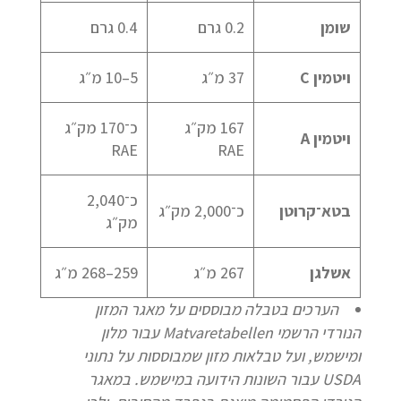
שומן
0.2 גרם
0.4 גרם
ויטמין
C
37 מ״ג
5–10 מ״ג
167 מק״ג
כ־170 מק״ג
ויטמין
A
RAE
RAE
כ־2,040
בטא־קרוטן
כ־2,000 מק״ג
מק״ג
אשלגן
267 מ״ג
259–268 מ״ג
הערכים בטבלה מבוססים על מאגר המזון
הנורדי הרשמי
Matvaretabellen
עבור מלון
ומישמש, ועל טבלאות מזון שמבוססות על נתוני
USDA
עבור השונות הידועה במישמש. במאגר