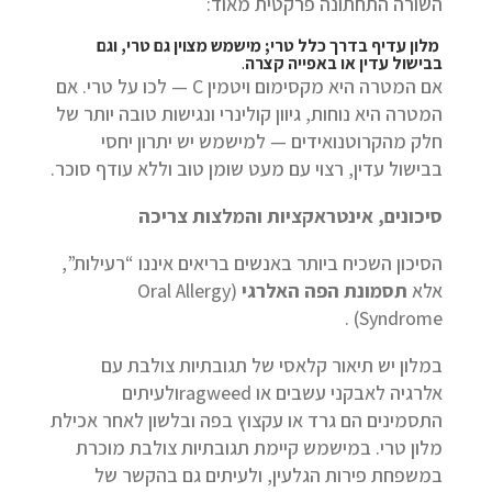
השורה התחתונה פרקטית מאוד:
מלון עדיף בדרך כלל טרי; מישמש מצוין גם טרי, וגם
בבישול עדין או באפייה קצרה
.
אם המטרה היא מקסימום ויטמין C — לכו על טרי. אם
המטרה היא נוחות, גיוון קולינרי ונגישות טובה יותר של
חלק מהקרוטנואידים — למישמש יש יתרון יחסי
בבישול עדין, רצוי עם מעט שומן טוב וללא עודף סוכר.
סיכונים, אינטראקציות והמלצות צריכה
הסיכון השכיח ביותר באנשים בריאים איננו “רעילות”,
אלא
תסמונת הפה האלרגי
(Oral Allergy
(Syndrome .
במלון יש תיאור קלאסי של תגובתיות צולבת עם
אלרגיה לאבקני עשבים או ragweedולעיתים
התסמינים הם גרד או עקצוץ בפה ובלשון לאחר אכילת
מלון טרי. במישמש קיימת תגובתיות צולבת מוכרת
במשפחת פירות הגלעין, ולעיתים גם בהקשר של