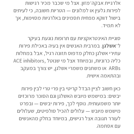
אלרגיית אבקה־מזון. אצל מי שכבר מכיר רגישות
לפירות גלעין או למלונים — הטריות חשובה, כי לעיתים
בישול דווקא מפחית תסמינים באלרגיות מסוימות, אך
לא תמיד.
סוגיית האינטראקציות עם תרופות נוגעת בעיקר
ל־
אשלגן
. במרבית האנשים אין בעיה באכילת פירות
עתירי אשלגן כחלק מדפוס תזונה רגיל, אבל במחלות
כליה כרוניות, ובמיוחד אצל מי שנוטל ACE inhibitors,
ARBs או משתנים משמרי אשלגן, יש צורך במעקב
ובהתאמה אישית.
כאן חשוב לציין הבדל קריטי בין פרי טרי לבין פירות
יבשים: במישמש מיובש האשלגן וגם הסוכר מרוכזים
יותר משמעותית. נוסף לכך, פירות יבשים — ובפרט
מישמש מיובש — עלולים להכיל סולפיטים, שעלולים
לעורר תגובה אצל רגישים, במיוחד בחלק מהאנשים
עם אסתמה.