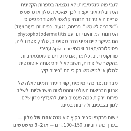
לגבי פוטוסנסטיביות: לא נמצאה בספרות הקלינית
המקובלת אינדיקציה לכך שאכילת מלון או מישמש
טריים היא טריגר תזונתי קלאסי לפוטודרמטיטיס
("אלרגיה לשמש": פריחה, נגעים, נפיחויות בעור ועוד).
המזונות המזוהים יותר עם phytophotodermatitis
הם בעיקר ליים ומיני הדר מסוימים, סלרי, פטרוזיליה,
פסיפלורה/תאנה וצמחי Apiaceae עתירי
פורוקומרינים. כלומר, אם מזכירים פוטוסנסטיביות
בהקשר של פירות, חשוב לא לייחס אותה אוטומטית
למלון או למישמש רק כי הם "פירות קיץ".
מבחינת צריכה יומיומית, קווי היסוד דומים לאלה של
ארגון הבריאות העולמי וההמלצות הישראליות: לשלב
פירות וירקות כמה פעמים ביום, להעדיף מזון שלם,
לגוון בצבעים, ולהרבות במים.
יישום פרקטי וסביר בקיץ הוא
מנה אחת של מלון
—
בערך כוס קוביות, 150–190 גרם — או
2–3
מישמשים