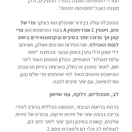
הנורדי הפחמימה מוצגת בנפרד מהסיבים, ולכן
מוצגת כאן כ“פחמימות זמינות
”
.
מהטבלה עולה בבירור שהמלון הוא בעיקר
פרי של
מים, ויטמין
C
ופרו־ויטמין
A
בעוד המישמש הוא
פרי
קטן אך מרוכז יותר בסיבים ובקרוטנואידים ביחס
לנפח האכילה
. שני הפירות תורמים אשלגן, ושניהם
דלי שומן ודלי נתרן באופן טבעי. מבחינת “יחסי
עלות־תועלת” תזונתיים, המלון מתאים מאוד לימי
חום, לאחר מאמץ או כחלק מארוחת ביניים מרעננת;
המישמש מתאים מאוד למי שמחפש פרי שלם קטן,
נוח לנשיאה, עם יותר סיבים למנה.
לב, מטבוליזם, דלקת, עור וחיסון
ברמת בריאות הציבור, התמונה הכללית ברורה למדי:
צריכה גבוהה יותר של פירות וירקות, ובפרט של פירות
שלמים, קשורה בסיכון נמוך יותר ליתר לחץ דם,
למחלות לב וכלי דם ולסוכרת מסוג 2.