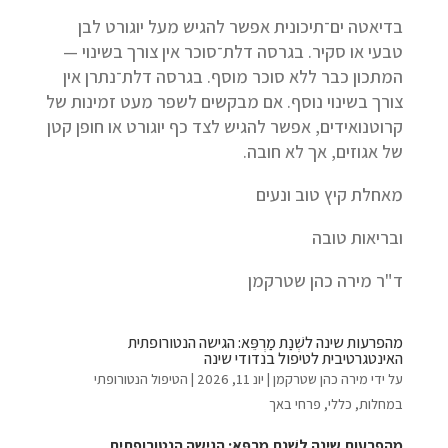
בדיאטה ים־תיכונית אפשר להגיש מעל יוגורט לבן
טבעי או סקיר. בגרסה דלת־סוכר אין צורך בשינוי —
המתכון כבר ללא סוכר מוסף. בגרסה דלת־נתרן אין
צורך בשינוי נוסף. אם מבקשים לשפר מעט זמינות של
קרוטנואידים, אפשר להגיש לצד כף יוגורט או חופן קטן
של אגוזים, אך לא חובה.
מאחלת קיץ טוב ונעים
ובריאות טובה
ד"ר מירה כהן שטרקמן
מהפרעות שינה לשְׁנַת מַרְפֵּא: הגישה הנטורופתית
האינטגרטיבית לטיפול בנדודי שינה
על ידי
מירה כהן שטרקמן
|
יונ 11, 2026
|
הטיפול הנטורופתי
במחלות
,
כללי
,
פרחי באך
מהפרעות שינה ל
שְׁנַת מַרְפֵּא
:
הגישה הנטורופתית