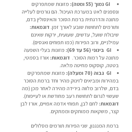
GI
נמוך (55 ומטה)
:
מזונות שמתפרקים
ונספגים לאט במערכת העיכול. הם גורמים לעלייה
מתונה והדרגתית ברמת הסוכר והאינסולין בדם,
ותורמים לתחושת שובע לאורך זמן.
דוגמאות
:
שיבולת שועל, עדשים, שעועית, ירקות שאינם
עמילניים, ורוב הפירות (כמו תפוחים ואגסים).
GI
בינוני (56 עד 69)
:
מזונות בעלי השפעה
מתונה על רמות הסוכר.
דוגמאות
:
אורז בסמטי,
בטטה, קוסקוס מחיטה מלאה.
GI
גבוה (70 ומעלה)
:
מזונות שמתפרקים
במהירות ומביאים לזינוק מהיר וחד ברמת הסוכר
בדם, שלרוב מלווה בירידה מהירה לאחר מכן (מה
שעשוי לגרום לתחושת רעב מחודשת או לעייפות).
דוגמאות
:
לחם לבן, תפוחי אדמה אפויים, אורז לבן
קצר, משקאות ממותקים וממתקים.
ברמת המנגנון, שני הפירות תורמים מסלולים