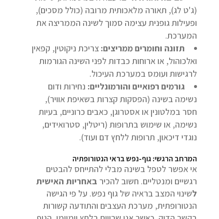
(ג'ט לג), תאורה מלאכותית מרובה (כולל מסכים),
ופעילות גופנית עצימה סמוך לשינה הממריצה את
המערכת.
תזונה וחומרים ממריצים:
צריכת ניקוטין, קפאין
ואלכוהול, או ארוחות כבדות לפני השינה הגורמות
לרגישות ועומס במערכת העיכול.
גורמים רפואיים והורמונליים:
נחירות ודום
נשימה בשינה (הפסקות קצרות בשאיפת אוויר),
חסר במלטונין או אסטרוגן, כאבים כרוניים, בעיות
נשימה, או שימוש בתרופות (ריטלין, סטרואידים,
נוגדי דיכאון, תרופות ללחץ דם ועוד).
המרחב הרגשי: גוף-נפש בראי הנטורופתיה
אי אפשר לטפל בשינה מבלי להתייחס להבטים
רגשיים ומנטליים. חשוב להכיר
באחריות האישית
ל
שינוי המצב בראיה של גוף נפש. על פי הגישה
הנטורופתית, מערכת העצבים והתודעה קשורות
בקשר הדוק. כאשר אנו שרויים בלחץ יומיומי, הגוף