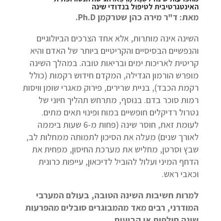
האינטגרטיבית לטיפול בנדודי שינה
מאת: ד"ר מירה כהן שטרקמן
Ph.D.
השינה אינה מותרות, אלא אחד הצרכים הביולוגיים
והנפשיים הבסיסיים והקריטיים ביותר של האדם והיא
קריטית לאריכות ימים ובריאות טובה. במהלך השינה
מופרש הורמון הגדילה, המקדם חידוש רקמות (כולל
רקמת הכבד), בניית שרירים, פירוק מאגרי שומן וויסות
רמות סוכר בדם. בנוסף, מתרחש תהליך חיוני של
נטרול רדיקלים חופשיים במוח ופינוי תאים מתים.
לעומת זאת, חוסר שינה (פחות מ-6 שעות ביממה
לאורך שנים) מעלה את הסיכון לתמותה ממחלות לב,
שבץ וסרטן, מחליש את מערכת החיסון, מפחית את
הדחף המיני ועלול להוביל לדיכאון, עייפות כרונית
וכאבי ראש.
למרות חשיבות השינה הטובה, בעולם המערבי
המודרני, רבים מאד מהמבוגרים סובלים מהפרעות
שינה חולפות או קבועות.