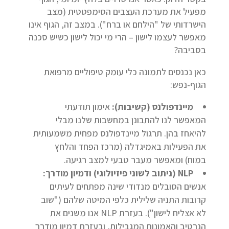
מפעיל את מערכת העצבים הסימפטטית (מצב
הישרדותי של "הילחם או ברח"). במצב זה, הגוף אינו
מאפשר לעצמו לישון – הרי מי יכול לישון כשיש סכנה
בסביבה?
כאן נכנסים לתמונה כלי עומק טיפוליים מרפואת
הגוף-נפש:
מיינדפולנס (קשיבות):
אימון תודעתי
המאפשר לנו להתבונן במחשבות שלנו מבלי
להיאחז בהן. תרגול מיינדפולנס מפחית משמעותית
את הפעילות באמיגדלה (מרכז הפחד והלחץ
במוח) ומאפשר מעבר טבעי למצב רגיעה.
NLP (ניתוב לשוני פיזיולוגי) ודמיון מודרך:
אנשים הסובלים מנדודי שינה מפתחים לעיתים
קרובות התניה שלילית כלפי המיטה שלהם ("שוב
לא אצליח לישון"). בעזרת NLP אנו משנים את
הנרטיב והאמונות המגבילות, ובעזרת דמיון מודרך