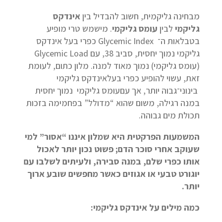
מבחינה גליקמית, חשוב להבדיל בין
אינדקס
גליקמי
לבין
עומס גליקמי
. מישמש טרי מופיע
בטבלאות ה־ Glycemic Index כפרי בעל אינדקס
גליקמי נמוך יחסית, סביב 38, עם Glycemic Load
(עומס גליקמי) נמוך מאוד למנה. מלון כתום, לעומת
זאת, עשוי להופיע כפרי בעלאינדקס גליקמי
בינוני־גבוה יותר, אך עםעומס גליקמי נמוך יחסית
במנה רגילה, משום שהוא “מדולל” בפחמימה בזכות
תכולת מים גבוהה.
המשמעות הפרקטית היא שמלון איננו “אסור” למי
שעוקב אחרי סוכר הדם; פשוט נכון יותר לאכול
אותו כפרי שלם, במנה סבירה, ולעיתים לשלבו עם
יוגורט טבעי או אגוזים כאשר מחפשים שובע ארוך
יותר.
כמה מילים על אינדקס גליקמי: