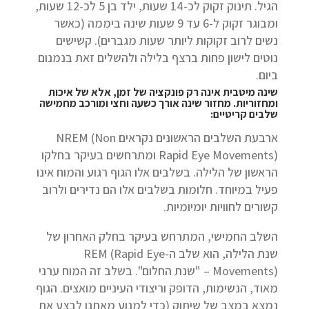
הגיל. תינוק זקוק לכ-14 שעות, ילד בן 5 לכ-12 שעות,
ומבוגר זקוק ל-6 עד 9 שעות שינה ביממה (כאשר
נשים לרוב זקוקות ליותר שעות מגברים). קשישים
נוטים לישון פחות ברצף בלילה ולהשלים זאת בנמנום
ביום.
שינה מיטבית אינה רק פונקציה של זמן, אלא של איכות
ומחזוריות. מחזור שינה אורך כשעה וחצי ומורכב מחמישה
שלבים קריטיים:
ארבעת השלבים הראשונים נקראים NREM (Non
Rapid Eye Movements) ומתרחשים בעיקר בחלקו
הראשון של הלילה. בשלבים אלו הגוף רגוע והמוח אינו
פעיל במיוחד. חלומות בשלבים אלו הם נדירים ולרוב
קשורים לחוויות יומיומיות.
השלב החמישי, המתרחש בעיקר בחלק האחרון של
שנת הלילה, הוא שלב ה-REM (Rapid Eye
Movements) – "שנת החלום". בשלב זה המוח ערני
מאוד, הנשימות, הדופק וריצודי העיניים מואצים. הגוף
נמצא במצב של שיתוק (כדי למנוע מאתנו לבצע את