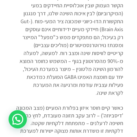
הקשר העמוק שבין אוכלוסיית החיידקים במעי
(המיקרוביום) לבין איכות השינה שלנו, דרך מנגנון
התקשורת הדו-כיווני שמכונה ציר המעי-מוח .(Gut-
Brain Axis) חיידקי מעיים ידידותיים אינם עוסקים
רק בעיכול; הם מתפקדים ממש כ"מפעל" המייצר
ומסנתז נוירוטרנסמיטורים (מוליכים עצביים)
קריטיים לוויסות שינה ומצב רוח. למעשה, למעלה
מ-90% מהסרוטונין בגוף – המשמש כחומר המוצא
להורמון השינה מלטונין – מיוצר במערכת העיכול,
יחד עם חומצת האמינו GABA הפועלת כמדכאת
פעילות עצבית עודפת ומרגיעה את המערכת
לקראת שינה.
כאשר קיים חוסר איזון בפלורת המעיים (מצב המכונה
'דיסביוזה') – לרוב עקב תזונה מעובדת, לחץ כרוני או
חשיפה לרעלנים – מתפתחת דלקתיות שקטה.
דלקתיות זו משדרת אותות מצוקה ישירות למערכת