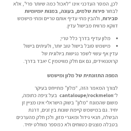
לכן, המסר העדכני אינו “לאכול כמה שיותר פרי”, אלא
לבחור
פירות שלמים, בעונה, במנות יומיומיות
סבירות
, ולהבין מתי עדיף אותם טריים ומתי מישמש
דווקא מרוויח מבישול עדין.
מלון עדיף בדרך כלל טרי;
מישמש סובל בישול טוב יותר, ולעיתים בישול
עדין אף עשוי לשפר נגישות ביולוגית של
קרוטנואידים, גם אם חלק מוויטמין C יאבד בדרך.
המפה התזונתית של מלון ומישמש
לצורך המאמר הזה, “מלון” מתייחס בעיקר
ל־
cantaloupe/rockmelon
בעל ציפה כתומה,
משום שהמונח “מלון” בשוק הישראלי אינו מציין זן
יחיד. גם במישמש קיימת שונות בין זנים, דרגת
הבשלה, תנאי גידול ומאגרי מזון, ולכן חלק מהערכים
בטבלה מוצגים כטווחים ולא כמספר מוחלט יחיד.