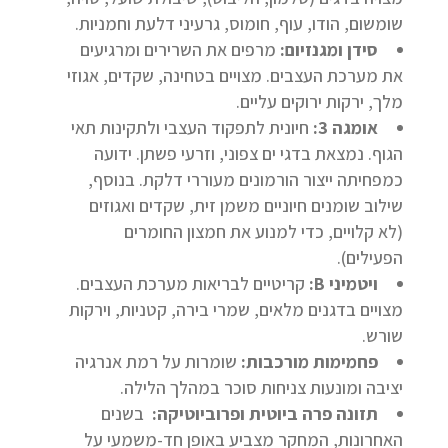
שומשום, הודו, עוף, חומוס, גרעיני דלעת וחמניות.
סידן ומגנזיום:
מרפים את השרירים ומרגיעים
את מערכת העצבים. מצויים בטחינה, שקדים, אגוזי
מלך, ירקות ירוקים עליים.
אומגה 3:
חיונית לתפקוד העצבי ולתקינות תאי
הגוף. נמצאת בדגי ים צפוני, וזרעי פשתן. ידועה
כמפחיתה ייצור הורמונים מעוררי דלקת. בנוסף,
שילוב שומנים חיוניים משמן זית, שקדים ואגוזים
(לא קלויים, כדי למנוע את חמצון החומרים
הפעילים).
ויטמיני
B
:
קריטיים לבריאות מערכת העצבים.
מצויים בדגנים מלאים, שמרי בירה, קטניות, וירקות
שורש.
פחמימות מורכבות:
שומרות על רמת אנרגיה
יציבה ומונעות צניחות סוכר במהלך הלילה.
תזונה פרה ביוטית ופרוביוטיקה:
בשנים
האחרונות, המחקר מצביע באופן חד-משמעי על