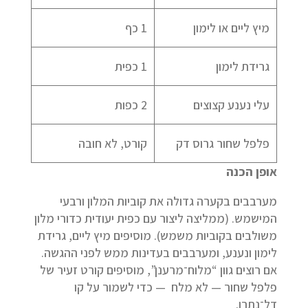
מיץ ליים או לימון
1 כף
גרידת לימון
1 כפית
עלי נענע קצוצים
2 כפות
פלפל שחור גרוס דק
קורט, לא חובה
אופן הכנה
מערבבים בקערה גדולה את קוביות המלון ורבעי
המישמש. (ממליצה ליצור עם כפית יעודית כדורי מלון
משולבים בקוביות משמש). מוסיפים מיץ ליים, גרידת
לימון ונענע, ומערבבים בעדינות ממש לפני ההגשה.
אם רוצים גוון “מלוח־מרענן”, מוסיפים קורט זעיר של
פלפל שחור — לא מלח — כדי לשמור על קו
דל־נתרן.