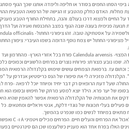
 בימי הסתו החמים בסודר או חליפה ולימדה אותנו שכך הגוף מסתגל 
ת מחלות. האדם כחלק מהטבע זו הגישה של הרפואה הטבעית ההו
 על החיים ולמצוא דרכו בעולם. והנה, בתחילת החורף הטבע מעניק
ת תנועה פנימית בעונה שבה הגוף במצב התכנסות ואגירה ועל הדרך
ירה על אסטתיקה טובה. זהו ציפורני החתול- Calendula officinalis- הקלנדולה הרפואית.
הצמח המצוי- Calendula arvensis פורח בכל אזורי הארץ
. שמו נובע מצורתו: פירותיו נוצרים בפרחים הלשוניים וכפופים כלפ
 וכתום עז. ברפואת הצמחים עושים שימוש בקלנדולה הרפואית המכו
. הקלנדולה מזכירה לי את סיפורו של הנס כריסטיאן אנדרסן על "
 החולה שעל דעת הרופאים רק דבר יחיד ומיוחד יוכל לרפאה -פרח ל
בסופו של יער פרא. הילד יוצא למסע מרתק של חיפוש ובסופו הוא חו
דקים את תכונותיה של הקלנדולה הרפואית אפשר להאמין שהיא היא 
ם פעילים בעלי תכונות של נוגדי דלקת, אנטי ויראליים ומחטאים. כ
 מתאים במיוחד לנשים כמו שנפרט בהמשך.
ניתן לאכול את הפ