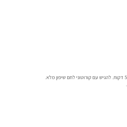
להוסיף את יתר החומרים, להביא לרתיחה בסיר סגור, להנמיך גז ולבשל 50 דקות. להגיש עם קורוטוני לחם שיפון מלא.