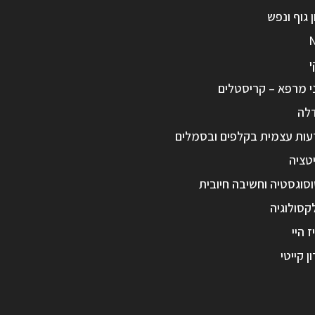
ן גוף ונפש
י
י מרפא – קריסטלים
לה
עות עצמית בקלפים ובסמלים
טציה
סוגסטיה וחשיבה חיובית
קסולוגיה
ז היי
ון קייטי