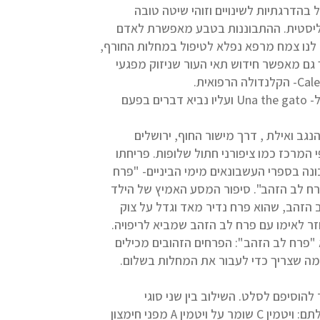
בהדרגתיות לשינויים וזוהי שיטה טובה
ליסטית. ההתבוננות בטבע מאפשרת לאדם
 לנו צמח מרפא נפלא לטיפול במחלות החורף,
 גם מאפשר חידוש תאי העור שניזוק מפגעי
להבדיל מציפורני החתול יש צמח נוסף הדומה בשמו העיברי: ציפורן החתול- Una the gato ועליו נביא דברים בפעם
- מהחרמון ועד הנגב ואילת , דרך מישור החוף, ירושלים
י המרכז כמו ציפורני חתול שלופות. פריחתו
נה בספרי העשבונאים מימי הביניים- "פרח
פרח לב הזהב". סיפור המסע האמיץ של הילד
ב הזהב, שהוא פרח נדיר מאד וגדל על צוק
זר לאימו עם פרח לב הזהב שמביא לריפויה.
"פרח לב הזהב": הפרחים הזהובים מכילים
ל מה שצריך כדי לעבור את המחלות בשלום.
רחים והעלים חיים. הפרחים מכילים ויטמיני A ו- C ואפשר להוסיפם לסלט. השילוב בין שני סוגי
הויטמינים האלו בפרח אחד הוא מעניין כשלעצמו שכן הם סינרגטיים בפעולתם: ויטמין C שומר על ויטמין A מפני חימצון