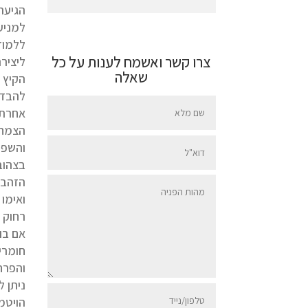
הגיעה
למניע
ללמוד
צרו קשר ואשמח לענות על כל
ליציר
שאלה
הקיץ ולשמ
אחרת.
והשפלה
בצהוב
הזהב"
ואימו
רחוק 
אם בו
חומרי
והפרח