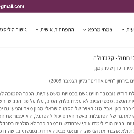
@gmail.com
עית
צמחי מרפא
התפתחות אישית
גישור הוליסטי
 חתול- קלנדולה
מירה כהן שטרקמן,
 בירחון "חיים אחרים" גליון דצמבר 2009)
ת חודש נובמבר חווינו גשם בכמויות משמעותיות. הככר הסמוכה ל
ות הגשם. מכסי הביוב לא עמדו בלחץ המים, עלו על פני הכביש וחשפו
כבר כאן. אבל מזג האויר של הסתו הישראלי מגוון מאד והגיעו גם ימי
 לאתגר של הסתגלות. כאשר האדם יכול להסתגל, הוא יעבור את הסת
יות. בבית הורי לימדו אותי שבחודש נובמבר כבר לא הולכים בסנדל
ת ולא אהבתי את הגישה. היום אני מבינה אחרת. נפגשתי בגישה זו 