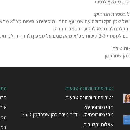
ת. מומלץ לנסות.
ל בפטרת הנרתיק:
 הקלנדולה תביא לרגיעה במצבי חרדה.
שמנים על טמפון ולהחדירו לנרתיק למשך שעה. לחזור על הפעולה פעמיים ביום.
ות טובה
כהן שטרקמן
נטורופתיה ותזונה טבעית
התפ
נטורופתיה ותזונה טבעית
פרח
מהי נטרופתיה?
אירי
מהי נטורופתיה? – ד”ר מירה כהן שטרקמן Ph.D
המפ
שאלות ותשובות
דמיו