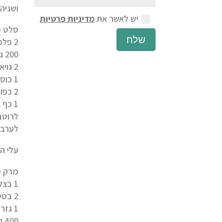
ושניה
יש לאשר את
מדיניות פרטיות
סלט ט
שלח
2 פלפלים אדומים- פרוסים לרצועות דקות
200 גר' דלעת פרוסה לרצועות דקות
2 גויאבות בשלות חתוכות לשמיניות
1 כוס פרחי קלנדולה טריים
2 כפות אגוזי מלך
1 כף גרעיני חמניה
לרוטב: 2 כפות שמן סויה בכבישה קרה, 1 כפית סוכר חום, 1 כף חומץ יין, מעט מלח ים 
לערבב
עלי ה
מרק כ
1 בצל לבן קצוץ
2 בטטות חתוכות לקוביות
1 גזר קצוץ
400 גר' דלעת חתוכה לקוביות