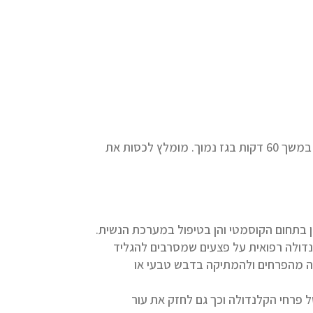
להוסיף את האורז התירס והמים, להביא לרתיחה, לכסות את הסיר ולבשל במשך 60 דקות בגז נמוך. מומלץ לכסות את
ן בתחום הקוסמטי והן בטיפול במערכת הנשית.
נדולה רפואית על פצעים שמסרבים להגליד
טה מהפרחים ולהמתיקה בדבש טבעי או
 פרחי הקלנדולה וכך גם לחזק את עור