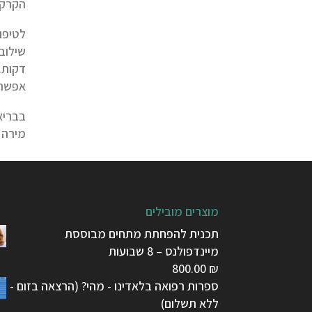
הקרקפ
לטיפו
דקות.
אפשר גם לטפטף 2-3 טיפות מכ"א מה
בבריא
מירה 
מוצרים מובילים
תכנית להפחתת מתחים מבוססת
מיינדפולנס – 8 שבועות
800.00
₪
ספרות רפואה בלאדינו - מהי? (הרצאה בזום -
ללא תשלום)