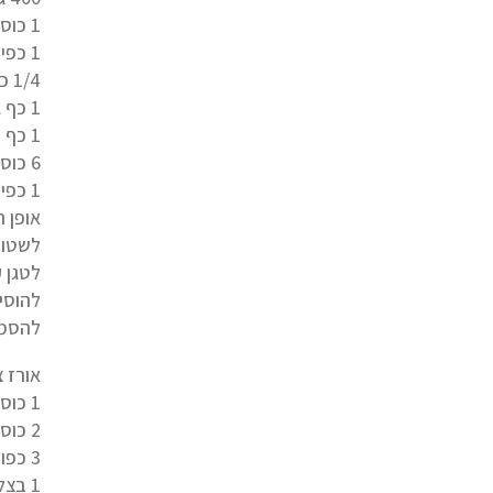
1 כוס עדשים כתומות
1 כפית עלי ציפורני חתול יבשים טחונים
1/4 כפית פלפל אדום חריף יבש
1 כף ג'ינג'ר טרי קצוץ
1 כף שמן זית בכבישה קרה
6 כוסות מים
1 כפית מלח ים אטלנטי גס
אופן ה
לשטוף
לטגן 
להסמכת המרק
אורז צ
1 כוס אורז בסמטי מלא
2 כוסות מים
3 כפות תירס מתוק (גרגרים קפואים)
1 בצל קצוץ- מטוגן קלות בשמן זית