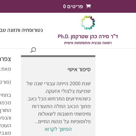
פריטים 0
נטורופתיה ותזונה טב
צפרני
סיפור אישי
מאת: 
(פורסם
שנת 2000 הייתה עבורי שנה של
שמיעת צלצולי אזעקה.
בתחיל
כשהאירועים התרחשו הכל כאב.
מכמוי
מתוך הכאב החלה התעוררות
החורף 
וחיפשתי תשובות לשאולות
והנפש
פלוסופיות על מהות החיים...
העונת
המשך לקרוא
מוגבל