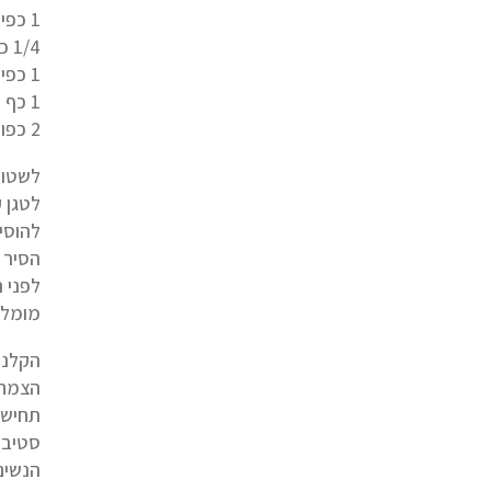
1 כפית פרחי ציפורני חתול טחונים
1/4 כפית כורכום
1 כפית מלח ים אטלנטי גס
1 כף שמן זית בכבישה קרה
2 כפות פטרוזיליה קצוצה
לשטוף
לטגן 
הסיר 
לפני 
מומלץ
הקלנד
הצמח 
תחיש 
סטיבי
הנשים