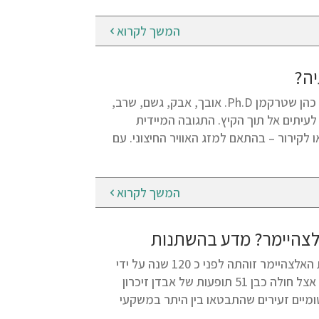
המשך לקרוא
יה?
מצבי אובך ושינויי טמפרטורה – מה מציעה הנטורופתיה? מאת: ד"ר מירה כהן שטרקמן Ph.D. אובך, אבק, גשם, שרב,
לעיתים אל תוך הקיץ. התגובה המיידית
 לקירור – בהתאם למזג האוויר החיצוני. עם
המשך לקרוא
אלצהיימר? מדע בהשתנות
מאת: ד"ר מירה כהן שטרקמן Ph.D. אודות ד"ר מירה כהן שטרקמן מחלת האלצהיימר זוהתה לפני כ 120 שנה על ידי
פסיכיאטר גרמני Alois Alzheimer ומכאן השם שניתן לה. אלצהיימר זיהה אצל חולה כבן 51 תופעות של אבדן זיכרון
אנטומיים זעירים שהתבטאו בין היתר במשקעי