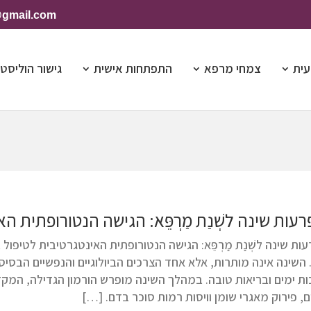
@gmail.com
עית
צמחי מרפא
התפתחות אישית
גישור הוליסטי
עות שינה לשְׁנַת מַרְפֵּא: הגישה הנטורופתית ה
ות שינה לשְׁנַת מַרְפֵּא: הגישה הנטורופתית האינטגרטיבית לטיפו
Ph.. השינה אינה מותרות, אלא אחד הצרכים הביולוגיים והנפשיים הבסי
ות ימים ובריאות טובה. במהלך השינה מופרש הורמון הגדילה, המקד
, פירוק מאגרי שומן וויסות רמות סוכר בדם. […]