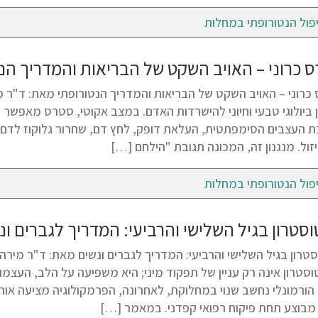
פול הנטורופתי במחלות
 כרוני – האויב השקט של הבריאות והמדריך הנט
ן ביולוגי טבעי וחיוני להישרדות האדם. במצב אקוטי, סטרס מאפש
 העצבים הסימפתטית, העלאת דופק, לחץ דם, שחרור גלוקוז לדם ו
זול. מנגנון זה, המכונה תגובת "הילחם […]
פול הנטורופתי במחלות
סטרון בגיל השלישי והרביעי: המדריך לגברים ונ
סטרון אינה רק עניין של תפקוד מיני; היא משפיעה על הלב, העצמו
 הורמונלי נחשב שנוי במחלוקת, לאחרונה, הפרמקולוגיה מציעה אותו
מבוצע תחת פיקוח רפואי קפדני. במאמר […]