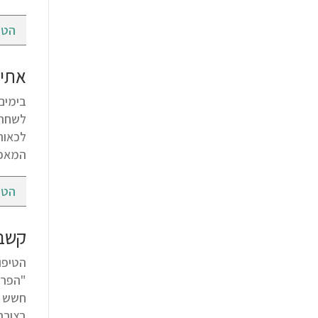
הטי
אתיק
בימים
לשחרר
לכאור
המאפש
הטי
קשב 
"הפרע
בצורה 