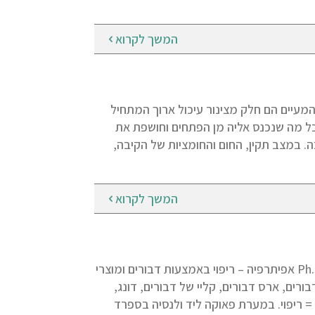
המשך לקרוא
דקים ידידותיים במעיים ומערכת החיסון ד"ר מירה כהן שטרקמן Ph.D. המעיים הם חלק מצינור עיכול ארוך המתחיל
ל מה שנכנס אליה מן הפתחים וחושפת את
ה. במצב תקין, החום והחומציות של הקיבה,
המשך לקרוא
אפיתרפיה – רפואה וריפוי במוצרי דבורה מאת: ד"ר מירה כהן שטרקמן .Ph.D אפיתרפיה – ריפוי באמצעות דבורים ומוצרי
רים, ארס דבורים, קליי של דבורים, דונג,
 = ריפוי. במערת פאוקה ליד ולנסיה בספרד