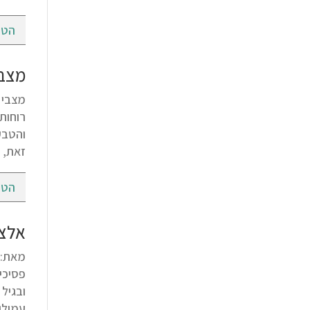
הטי
מצבי
רוחות
והטבעי
זאת, 
הטי
אלצה
עמילו