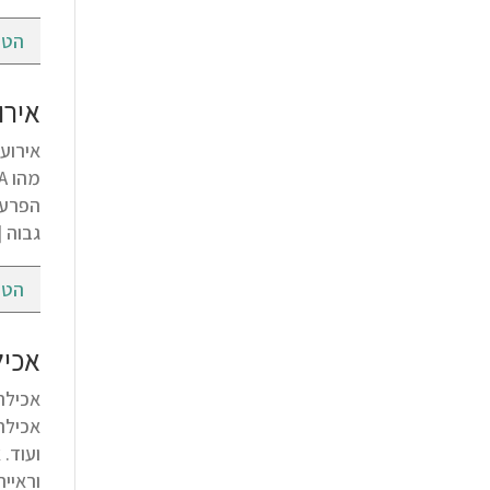
הטי
אירוע מוחי חולף k
גבוה 
הטי
אכיל
אכילה
ועוד.
וראיי