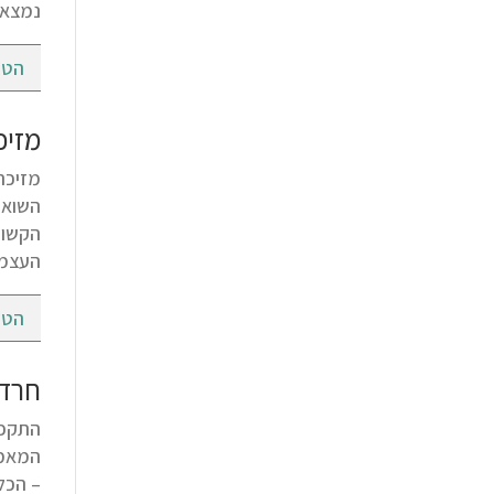
נמצא 
הטי
מזיכ
השואה 
הקשור
העצמא
הטי
חרדה
– הכל