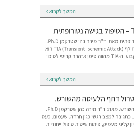
המשך לקרוא
אירוע מוחי חולף TIA (Transient Ischemic Attack) – הטיפול בגישה נטורופתית מאת: ד"ר מירה כהן שטרקמן Ph.D.
מהו TIA וכיצד הוא מאותת לנו? מצב רפואי המוגדר ברפואה כאירוע מוחי חולף TIA (Transient Ischemic Attack) הוא
הפרעה זמנית וקצרה בזרימת דם תקינה אל המוח, ללא גרימת נזק מוחי קבוע. ה-TIA מהווה סימן אזהרה קריטי לסיכון
המשך לקרוא
טרול דחף הלעיסה מהשורש.
אכילה רגשית: לא מה שחשבתם. הגישה המדעית לנטרול דחף הלעיסה מהשורש. מאת: ד"ר מירה כהן שטרקמן Ph.D.
, כתגובה למצב רגשי כגון חרדה, שעמום, כעס
קליני מעמיק, פיתוח שיטות טיפול ייחודיות