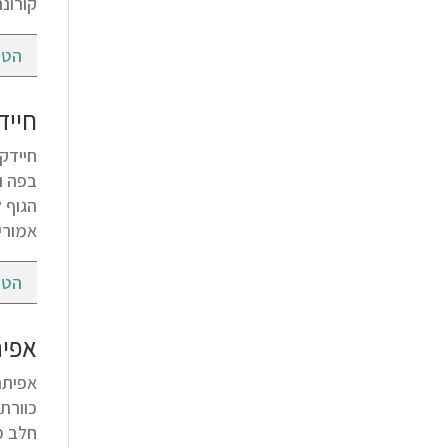
קורונ
הטי
חייד
בפה ו
הגוף 
אמורי
הטי
אפית
כוורת
חלב מ