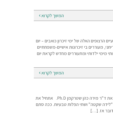
המשך לקרוא
 – מאז לעכשו מאת: ד"ר מירה כהן שטרקמן Ph.D. השבועיים הרצופים האלה של ימי זיכרון כואבים – יום
יחני, מעוררים בי זיכרונות אישיים-משפחתיים
תי מימי ילדותי ומתעוררים מחדש לקראת יום
המשך לקרוא
התקפי חרדה וחרדה – ששה כללי יסוד מהרפואה הטבעית והנטורופתיה מאת ד"ר מירה כהן שטרקמן Ph.D. אתחיל את
נה עברתי מה שנקרא היום "לידה שקטה" ושתי הפלות טבעיות. ככה סתם
ובר אז. […]