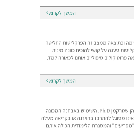
המשך לקרוא
ימה וכתוצאה ממצב זה הפרקליטות החליטה
טות טענה על קושי להוכיח כוונה מינית
ה פרוטוקולים טיפוליים אותם לכאורה למד,
המשך לקרוא
הטיפול בהפרעות קשב וריכוז – גישת הרפואה הטבעית מאת: ד"ר מירה כהן שטרקמן Ph.D. השימוש באבחנה המכונה
אינו מסוגל להתרכז בהאזנה או בקריאה מעלה
דים "עצלנים" או "מפריעים" והמסגרת הלימודית הכילה אותם