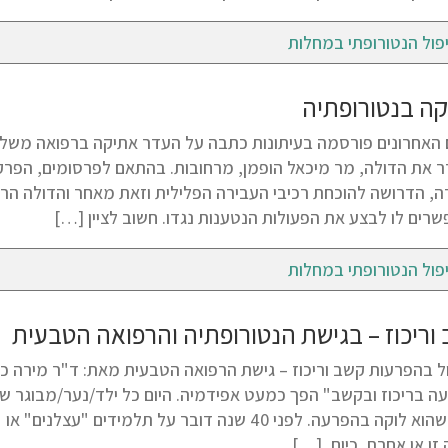
פול הנטורופתי במחלות
ה בנטורופתיה
 האחרונים פורסמה בעיתונות כתבה על העדר אתיקה ברפואה משל
 את הדולה, מר מיכאל הופמן, מרחובות. בהתאם לפרסומים, הפרקלי
ה, הדרושה להוכחת רכיבי העבירה הפלילית וזאת מאחר והדולה הרא
רים לו לבצע את הפעולות הנטענות נגדו. חשוב לציין […]
פול הנטורופתי במחלות
וריכוז – בגישת הנטורופתיה והרפואה הטבעית
ה בריכוז ובקשב" הפך כמעט אפידמיה. היום כל ילד/נער/מבוגר ש
חשש שהוא לוקה בהפרעה. לפני 40 שנה דובר על תלמי
זו או אחרת. כיום, […]