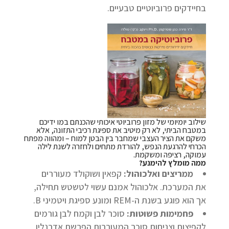
בחיידקים פרוביוטיים טבעיים.
שילוב יומיומי של מזון פרוביוטי איכותי שהכנתם במו ידיכם
במטבח הביתי, לא רק מיטיב את ספיגת רכיבי התזונה, אלא
משקם את הציר העצבי שמחבר בין הבטן למוח – ומהווה מפתח
הכרחי להרגעת הנפש, להורדת מתחים ולחזרה לשנת לילה
עמוקה, רציפה ומשקמת.
ממה מומלץ להימנע?
ממריצים ואלכוהול:
קפאין ושוקולד מעוררים
את המערכת. אלכוהול אמנם עשוי לטשטש תחילה,
אך הוא פוגע בשנת ה-REM ומונע ספיגת ויטמיני B.
פחמימות פשוטות:
סוכר לבן וקמח לבן גורמים
לקפיצות וצניחות סוכר המעוררות הפרשת אדרנלין