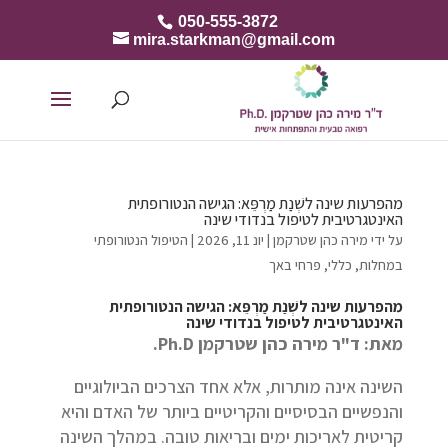
050-555-3872
mira.starkman@gmail.com
מהפרעות שינה לשְׁנַת מַרְפֵּא: הגישה הנטורופתית
האינטגרטיבית לטיפול בנדודי שינה
על ידי
מירה כהן שטרקמן
|
יונ 11, 2026
|
הטיפול הנטורופתי
במחלות
,
כללי
,
פרחי באך
מהפרעות שינה ל
שְׁנַת מַרְפֵּא
:
הגישה הנטורופתית
האינטגרטיבית לטיפול בנדודי שינה
מאת: ד"ר מירה כהן שטרקמן
Ph.D.
השינה אינה מותרות, אלא אחד הצרכים הביולוגיים
והנפשיים הבסיסיים והקריטיים ביותר של האדם והיא
קריטית לאריכות ימים ובריאות טובה. במהלך השינה