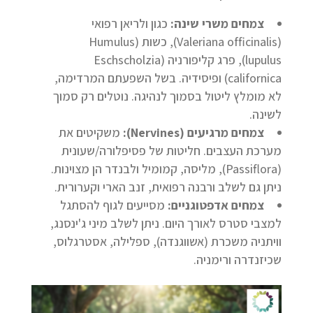
צמחים משרי שינה:
כגון ולריאן רפואי
(Valeriana officinalis), כשות (Humulus
lupulus), פרג קליפורניה (Eschscholzia
californica) ופיסידיה. בשל השפעתם המרדימה,
לא מומלץ ליטול בסמוך לנהיגה. נוטלים רק סמוך
לשינה.
צמחים מרגיעים (
Nervines
):
משקיטים את
מערכת העצבים. חליטות של פסיפלורה/שעונית
(Passiflora), מליסה, קמומיל ולבנדר הן מצוינות.
ניתן גם לשלב ורבנה רפואית, זנב הארי וקערורית.
צמחים אדפטוגניים:
מסייעים לגוף להסתגל
למצבי סטרס לאורך היום. ניתן לשלב מיני ג'ינסנג,
וויתניה משכרת (אשווגנדה), ספלילה, אסטרגלוס,
שכיזנדרה ורימניה.