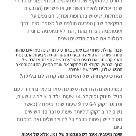
הגורמת להתקפי שינה פתאומיים ובלתי רצוניים. נדודי
שינה יכולים להיות ראשוניים, או משניים (הנובעים
ממחלות, שימוש בתרופות ועוד), והם נעים על
הסקאלה שבין הפרעה חולפת של מספר ימים, דרך
אינסומניה קצרת מועד, ועד לאינסומניה כרונית
המלווה את האדם חודשים ושנים.
עבור קהילת שוחרי הבריאות, ברור כי כדור שינה כימי אינו מהווה
פתרון שורשי. הרפואה הטבעית והנטורופתיה מציעות התבוננות
מעמיקה יותר: אנו רואים בהפרעת השינה תמרור אזהרה של
הגוף והנפש, הקורא לנו לחקור את אורח החיים, התזונה והמצב
הרגשי שלנו, ולייצר שינוי אמיתי.
הארכיטקטורה של השינה: מה קורה לנו בלילה?
כמות השינה הדרושה משתנה מאדם לאדם ויורדת עם
הגיל. תינוק זקוק לכ-14 שעות, ילד בן 5 לכ-12 שעות,
ומבוגר זקוק ל-6 עד 9 שעות שינה ביממה (כאשר
נשים לרוב זקוקות ליותר שעות מגברים). קשישים
נוטים לישון פחות ברצף בלילה ולהשלים זאת בנמנום
ביום.
שינה מיטבית אינה רק פונקציה של זמן, אלא של איכות