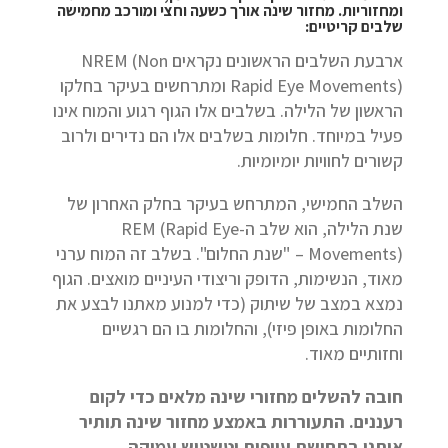
ומחזוריות. מחזור שינה אורך כשעה וחצי ומורכב מחמישה
שלבים קריטיים:
ארבעת השלבים הראשונים נקראים NREM (Non
Rapid Eye Movements) ומתרחשים בעיקר בחלקו
הראשון של הלילה. בשלבים אלו הגוף רגוע והמוח אינו
פעיל במיוחד. חלומות בשלבים אלו הם נדירים ולרוב
קשורים לחוויות יומיומיות.
השלב החמישי, המתרחש בעיקר בחלק האחרון של
שנת הלילה, הוא שלב ה-REM (Rapid Eye
Movements) – "שנת החלום". בשלב זה המוח ערני
מאוד, הנשימות, הדופק וריצודי העיניים מואצים. הגוף
נמצא במצב של שיתוק (כדי למנוע מאתנו לבצע את
החלומות באופן פיזי), והחלומות בו הם רגשיים
וחזותיים מאוד.
חובה להשלים מחזורי שינה מלאים כדי לקום
רעננים. התעוררות באמצע מחזור שינה תותיר
אותנו בתחושת עייפות וטשטוש עמוקה.