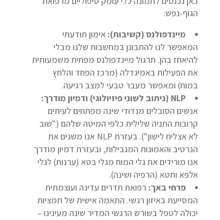
כאן נכנסים לתמונה כלי עומק טיפוליים מרפואת
הגוף-נפש:
מיינדפולנס (קשיבות):
אימון תודעתי
המאפשר לנו להתבונן במחשבות שלנו מבלי
להיאחז בהן. תרגול מיינדפולנס מפחית משמעותית
את הפעילות באמיגדלה (מרכז הפחד והלחץ
במוח) ומאפשר מעבר טבעי למצב רגיעה.
NLP (ניתוב לשוני פיזיולוגי) ודמיון מודרך:
אנשים הסובלים מנדודי שינה מפתחים לעיתים
קרובות התניה שלילית כלפי המיטה שלהם ("שוב
לא אצליח לישון"). בעזרת NLP אנו משנים את
הנרטיב והאמונות המגבילות, ובעזרת דמיון מודרך
אנו מורידים את גלי המוח מגלי בטא (ערנות) לגלי
אלפא ותטא (הרפיה ושינה).
פרחי באך:
רפואת תדרים עדינה ועוצמתית
המסייעת באיזון רגשי. התאמה אישית של תמציות
יכולה לטפל בשורש הרגשי המדיר שינה מעינינו –