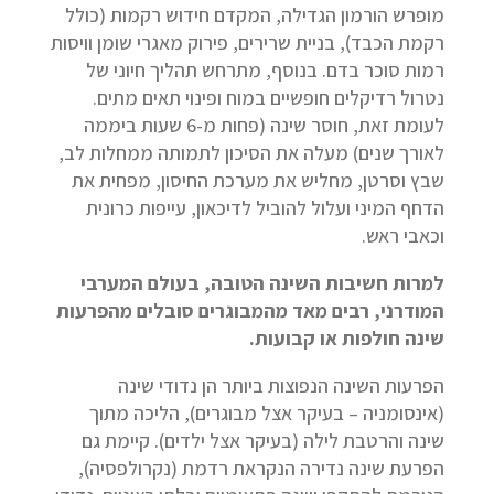
מופרש הורמון הגדילה, המקדם חידוש רקמות (כולל
רקמת הכבד), בניית שרירים, פירוק מאגרי שומן וויסות
רמות סוכר בדם. בנוסף, מתרחש תהליך חיוני של
נטרול רדיקלים חופשיים במוח ופינוי תאים מתים.
לעומת זאת, חוסר שינה (פחות מ-6 שעות ביממה
לאורך שנים) מעלה את הסיכון לתמותה ממחלות לב,
שבץ וסרטן, מחליש את מערכת החיסון, מפחית את
הדחף המיני ועלול להוביל לדיכאון, עייפות כרונית
וכאבי ראש.
למרות חשיבות השינה הטובה, בעולם המערבי
המודרני, רבים מאד מהמבוגרים סובלים מהפרעות
שינה חולפות או קבועות.
הפרעות השינה הנפוצות ביותר הן נדודי שינה
(אינסומניה – בעיקר אצל מבוגרים), הליכה מתוך
שינה והרטבת לילה (בעיקר אצל ילדים). קיימת גם
הפרעת שינה נדירה הנקראת רדמת (נקרולפסיה),