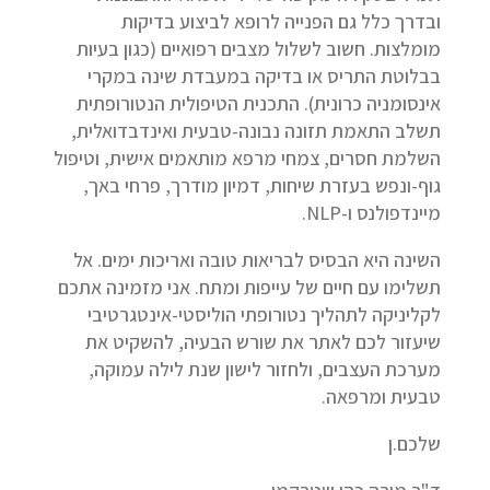
ובדרך כלל גם הפנייה לרופא לביצוע בדיקות
מומלצות. חשוב לשלול מצבים רפואיים (כגון בעיות
בבלוטת התריס או בדיקה במעבדת שינה במקרי
אינסומניה כרונית). התכנית הטיפולית הנטורופתית
תשלב התאמת תזונה נבונה-טבעית ואינדבדואלית,
השלמת חסרים, צמחי מרפא מותאמים אישית, וטיפול
גוף-ונפש בעזרת שיחות, דמיון מודרך, פרחי באך,
מיינדפולנס ו-NLP.
השינה היא הבסיס לבריאות טובה ואריכות ימים. אל
תשלימו עם חיים של עייפות ומתח. אני מזמינה אתכם
לקליניקה לתהליך נטורופתי הוליסטי-אינטגרטיבי
שיעזור לכם לאתר את שורש הבעיה, להשקיט את
מערכת העצבים, ולחזור לישון שנת לילה עמוקה,
טבעית ומרפאה.
שלכם.ן