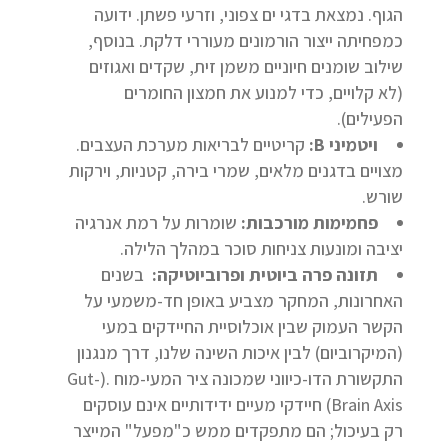
הגוף. נמצאת בדגי ים צפוני, וזרעי פשתן. ידועה
כמפחיתה ייצור הורמונים מעוררי דלקת. בנוסף,
שילוב שומנים חיוניים משמן זית, שקדים ואגוזים
(לא קלויים, כדי למנוע את חמצון החומרים
הפעילים).
ויטמיני
B
:
קריטיים לבריאות מערכת העצבים.
מצויים בדגנים מלאים, שמרי בירה, קטניות, וירקות
שורש.
פחמימות מורכבות:
שומרות על רמת אנרגיה
יציבה ומונעות צניחות סוכר במהלך הלילה.
תזונה פרה ביוטית ופרוביוטיקה:
בשנים
האחרונות, המחקר מצביע באופן חד-משמעי על
הקשר העמוק שבין אוכלוסיית החיידקים במעי
(המיקרוביום) לבין איכות השינה שלנו, דרך מנגנון
התקשורת הדו-כיווני שמכונה ציר המעי-מוח .(Gut-
Brain Axis) חיידקי מעיים ידידותיים אינם עוסקים
רק בעיכול; הם מתפקדים ממש כ"מפעל" המייצר