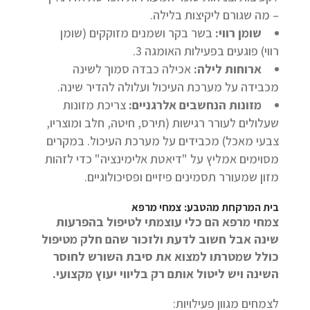
– מה שגורם ליקיצות בלילה.
שומן רווי:
בשר בקר ושמנים מזוקקים (שומן
רווי) פוגעים בפעילות האומגה 3.
ארוחות לילה:
אכילה כבדה סמוך לשינה
מכבידה על מערכת העיכול ועלולה להדיר שינה.
מזונות הנחשבים אלרגניים:
צריכת מזונות
שעלולים לעורר רגישות (תירס, חיטה, חלב ומוצריו,
צבעי מאכל) מכבידים על מערכת העיכול. במקרים
מסוימים אמליץ על "דיאטת אלימינציה" כדי לזהות
מזון שמעורר תסמינים פיזיים ופסיכולוגיים.
בית המרקחת מהטבע: צמחי מרפא
צמחי מרפא הם כלי עוצמתי לטיפול בהפרעות
שינה אבל חשוב לדעת ולזכור שהם חלק מטיפול
כולל שמטרתו למצוא את סיבת השורש לחוסר
השינה ויש ליטול אותם רק בליווי יעוץ מקצועי.
לצמחים מגוון פעילויות: