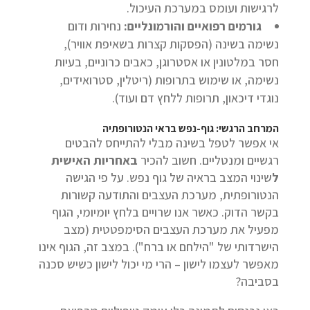
לרגישות ועומס במערכת העיכול.
גורמים רפואיים והורמונליים:
נחירות ודום
נשימה בשינה (הפסקות קצרות בשאיפת אוויר),
חסר במלטונין או אסטרוגן, כאבים כרוניים, בעיות
נשימה, או שימוש בתרופות (ריטלין, סטרואידים,
נוגדי דיכאון, תרופות ללחץ דם ועוד).
המרחב הרגשי: גוף-נפש בראי הנטורופתיה
אי אפשר לטפל בשינה מבלי להתייחס להבטים
רגשיים ומנטליים. חשוב להכיר
באחריות האישית
ל
שינוי המצב בראיה של גוף נפש. על פי הגישה
הנטורופתית, מערכת העצבים והתודעה קשורות
בקשר הדוק. כאשר אנו שרויים בלחץ יומיומי, הגוף
מפעיל את מערכת העצבים הסימפטטית (מצב
הישרדותי של "הילחם או ברח"). במצב זה, הגוף אינו
מאפשר לעצמו לישון – הרי מי יכול לישון כשיש סכנה
בסביבה?