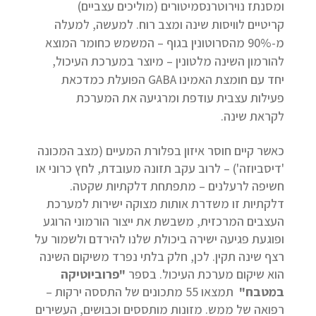
ומסנתז נוירוטרנסמיטורים (מוליכים עצביים)
קריטיים לוויסות שינה ומצב רוח. למעשה, למעלה
מ-90% מהסרוטונין בגוף – המשמש כחומר המוצא
להורמון השינה מלטונין – מיוצר במערכת העיכול,
יחד עם חומצת האמינו GABA הפועלת כמדכאת
פעילות עצבית עודפת ומרגיעה את המערכת
לקראת שינה.
כאשר קיים חוסר איזון בפלורת המעיים (מצב המכונה
'דיסביוזה') – לרוב עקב תזונה מעובדת, לחץ כרוני או
חשיפה לרעלנים – מתפתחת דלקתיות שקטה.
דלקתיות זו משדרת אותות מצוקה ישירות למערכת
העצבים המרכזית, משבשת את ייצור הורמוני הרוגע
ופוגעת פגיעה ישירה ביכולת שלנו להירדם ולשמור על
רצף שינה תקין. לכן, חלק בלתי נפרד משיקום השינה
הוא שיקום מערכת העיכול. בספר
"פרוביוטיקה
במטבח"
תמצאו 55 מתכונים של התססה ירקות –
רפואה של ממש. מזונות מותססים וכבושים, העשירים