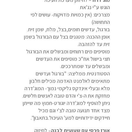
הוגש ע"י נג'את
מצרכים: (אין כמויות מדויקות- עושים לפי
התחושה)
בורגול, עדשים חומים,בצל, מלח, שמן זית.
אופן ההכנה: מטגנים בצל עם הבורגול בשמן
זית עד להזהבה.
מוסיפים מים רתוחים ומבשלים את הבורגול
חצי בישול אח"כ מוסיפים את העדשים
ומבשלים עד שמתרככים.
הסטודנטית ממליצה: "בורגול ועדשים
מתאימים לאלמנט האדמה מכילים חלבון
מלא ובעלי אינדקס גליקמי נמוך- המוג'דרה
מחזקת את ה-צ'י והדם טובה לאנשים חלשים.
ניתן להוסיף למוג'דרה יוגורט-חמוץ מה שייתן
מצד אחד תנועה טובה לצ'י וגם מכיל
חיידקים ידידותיים למע' העיכול.בתאבון".
אורז פרסי עם שעועית לבנה
– לחיזוק