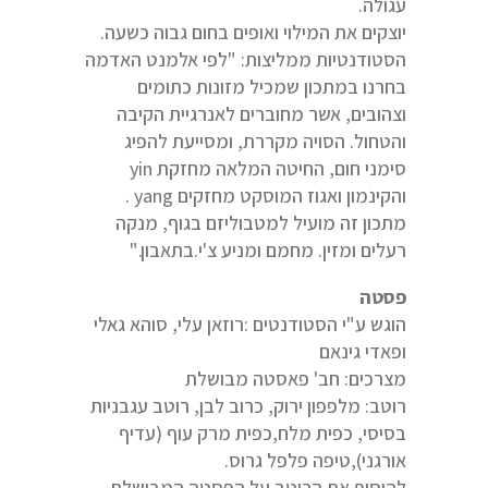
עגולה.
יוצקים את המילוי ואופים בחום גבוה כשעה.
הסטודנטיות ממליצות: "לפי אלמנט האדמה
בחרנו במתכון שמכיל מזונות כתומים
וצהובים, אשר מחוברים לאנרגיית הקיבה
והטחול. הסויה מקררת, ומסייעת להפיג
סימני חום, החיטה המלאה מחזקת yin
והקינמון ואגוז המוסקט מחזקים yang .
מתכון זה מועיל למטבוליזם בגוף, מנקה
רעלים ומזין. מחמם ומניע צ'י.בתאבון."
פסטה
הוגש ע"י הסטודנטים :רוזאן עלי, סוהא גאלי
ופאדי גינאם
מצרכים: חב' פאסטה מבושלת
רוטב: מלפפון ירוק, כרוב לבן, רוטב עגבניות
בסיסי, כפית מלח,כפית מרק עוף (עדיף
אורגני),טיפה פלפל גרוס.
להוסיף את הרוטב על הפסטה המבושלת