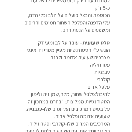
למחבת עם הירקות וממשיכים לבשל עוד
כ-5 ד'ק.
הכוסמת והבצל פועלים על הלב וכלי הדם,
עלי הדפנה והפלפל השחור חמימים וחריפים
ומשפעים על הנעת הדם.
סלט שעועית
– עובד על לב ומעי דק
הוגש ע"י הסטודנטיות מעיין מטרי וחן אינס
מצרכים:שעועית אדומה ולבנה
פטרוזיליה
עגבניות
קולרבי
פלפל אדום
לתיבול:פלפל שחור, מלח,שמן זית ולימון
הסטודנטיות ממליצות: "בחרנו במתכון זה
על בסיס המרכיבים האדומים שלו-עגבנייה,
שעועית אדומה ופלפל אדום.
המרכיבים המרים שלו-קולרבי ופטרוזיליה.
רצינו לייחד אותו עם השעועית ולתת לו טעם