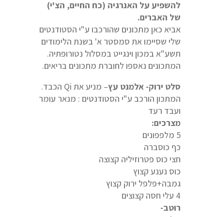
להשפיע על האנרגיה (כח החיים, הצ'י)
של האברים.
אביא כאן מתכונים שהורכבו ע"י הסטודנטים
שלי שסיימו את סמסטר א' בשנת הלימודים
תשע"א במכון וינגייט במסלול נטורופתיה.
המתכונים נאספו לחוברת מתכונים בריאים.
סלט ירוק- אלמנט עץ
– מניע את Qi הכבד.
המתכון הורכב ע"י הסטודנטים : מנאר עומר
ועבד רעד
מצרכים:
5 מלפפונים
כף כוסברה
חצי כוס פטרוזיליה קצוצה
כוס נענע קצוץ
גמבה+פלפל ירוק קצוץ
4 עלי חסה קצוצים
רוטב-