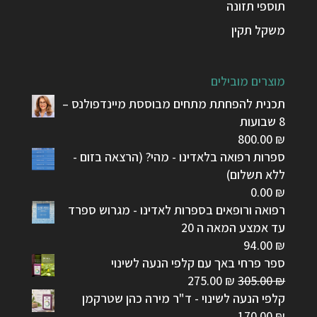
תוספי תזונה
משקל תקין
מוצרים מובילים
תכנית להפחתת מתחים מבוססת מיינדפולנס –
8 שבועות
800.00
₪
ספרות רפואה בלאדינו - מהי? (הרצאה בזום -
ללא תשלום)
0.00
₪
רפואה ורופאים בספרות לאדינו - מגרוש ספרד
עד אמצע המאה ה 20
94.00
₪
ספר פרחי באך עם קלפי הנעה לשינוי
המחיר
המחיר
275.00
₪
305.00
₪
המקורי
הנוכחי
קלפי הנעה לשינוי - ד"ר מירה כהן שטרקמן
היה:
הוא:
170.00
₪