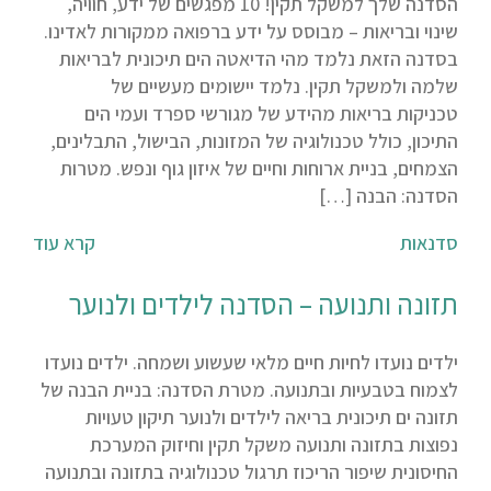
הסדנה שלך למשקל תקין! 10 מפגשים של ידע, חוויה,
שינוי ובריאות – מבוסס על ידע ברפואה ממקורות לאדינו.
בסדנה הזאת נלמד מהי הדיאטה הים תיכונית לבריאות
שלמה ולמשקל תקין. נלמד יישומים מעשיים של
טכניקות בריאות מהידע של מגורשי ספרד ועמי הים
התיכון, כולל טכנולוגיה של המזונות, הבישול, התבלינים,
הצמחים, בניית ארוחות וחיים של איזון גוף ונפש. מטרות
הסדנה: הבנה […]
סדנאות
קרא עוד
תזונה ותנועה – הסדנה לילדים ולנוער
ילדים נועדו לחיות חיים מלאי שעשוע ושמחה. ילדים נועדו
לצמוח בטבעיות ובתנועה. מטרת הסדנה: בניית הבנה של
תזונה ים תיכונית בריאה לילדים ולנוער תיקון טעויות
נפוצות בתזונה ותנועה משקל תקין וחיזוק המערכת
החיסונית שיפור הריכוז תרגול טכנולוגיה בתזונה ובתנועה