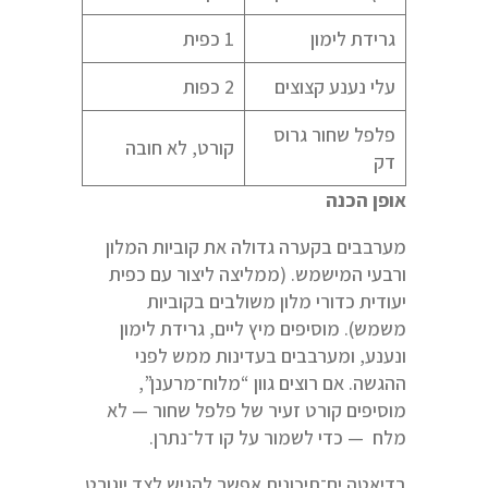
גרידת לימון
1 כפית
עלי נענע קצוצים
2 כפות
פלפל שחור גרוס
קורט, לא חובה
דק
אופן הכנה
מערבבים בקערה גדולה את קוביות המלון
ורבעי המישמש. (ממליצה ליצור עם כפית
יעודית כדורי מלון משולבים בקוביות
משמש). מוסיפים מיץ ליים, גרידת לימון
ונענע, ומערבבים בעדינות ממש לפני
ההגשה. אם רוצים גוון “מלוח־מרענן”,
מוסיפים קורט זעיר של פלפל שחור — לא
מלח — כדי לשמור על קו דל־נתרן.
בדיאטה ים־תיכונית אפשר להגיש לצד יוגורט