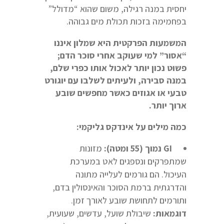
יחסית במנה רגילה, משום שהוא “מדולל”
בפחמימה בזכות תכולת מים גבוהה.
המשמעות הפרקטית היא שמלון איננו
“אסור” למי שעוקב אחרי סוכר הדם;
פשוט נכון יותר לאכול אותו כפרי שלם,
במנה סבירה, ולעיתים לשלבו עם יוגורט
טבעי או אגוזים כאשר מחפשים שובע
ארוך יותר.
כמה מילים על אינדקס גליקמי:
GI
נמוך (55 ומטה)
:
מזונות
שמתפרקים ונספגים לאט במערכת
העיכול. הם גורמים לעלייה מתונה
והדרגתית ברמת הסוכר והאינסולין בדם,
ותורמים לתחושת שובע לאורך זמן.
דוגמאות
:
שיבולת שועל, עדשים, שעועית,