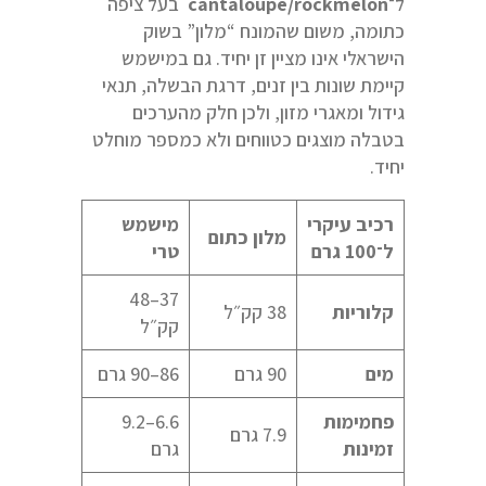
ל־
cantaloupe/rockmelon
בעל ציפה
כתומה, משום שהמונח “מלון” בשוק
הישראלי אינו מציין זן יחיד. גם במישמש
קיימת שונות בין זנים, דרגת הבשלה, תנאי
גידול ומאגרי מזון, ולכן חלק מהערכים
בטבלה מוצגים כטווחים ולא כמספר מוחלט
יחיד.
רכיב עיקרי
מישמש
מלון כתום
ל־100 גרם
טרי
37–48
קלוריות
38 קק״ל
קק״ל
מים
90 גרם
86–90 גרם
פחמימות
6.6–9.2
7.9 גרם
זמינות
גרם