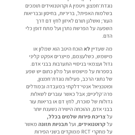
נוגדת־חמצון; ויטמין A וקרוטנואידים תומכים
בשלמות האפיתל, בריריות, בחיסון ובבריאות
העור; ואשלגן תורם לאיזון לחץ דם דרך
השפעה על הפרשת נתרן ועל מתח דופן כלי
הדם.
מה שעדיין
לא
הוכח היטב הוא שמלון או
מישמש, כשלעצמם, מייצרים אפקט קליני
גדול ועצמאי בניסויי התערבות בבני אדם.
בספרות על מישמש ועל מלון כתום יש שפע
של נתוני הרכב, פעילות נוגדת־חמצון,
ופוטנציאל אנטי־דלקתי במעבדה ובמודלים
פרה־קליניים; אבל כאשר עוברים לשאלות
גדולות של סוכרת, לחץ דם או בריאות עור
בבני אדם, ההוכחה הישירה נשענת יותר
על
צריכת פירות שלמים בכלל,
על
קרוטנואידים
, ועל
תבניות תזונה
מאשר
על מחקרי RCT ממוקדים בשני הפירות