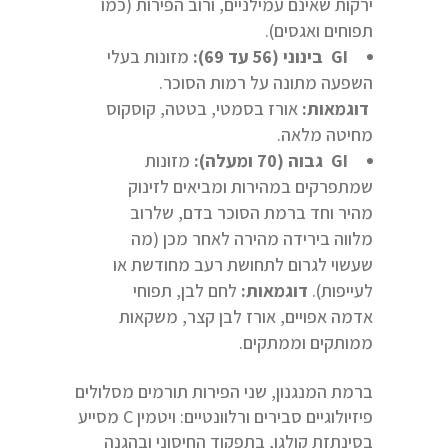
ירקות שאינם עמילניים, ורוב הפירות (כמו
תפוחים ואגסים).
GI
בינוני (56 עד 69)
:
מזונות בעלי
השפעה מתונה על רמות הסוכר.
דוגמאות
:
אורז בסמטי, בטטה, קוסקוס
מחיטה מלאה.
GI
גבוה (70 ומעלה)
:
מזונות
שמתפרקים במהירות ומביאים לזינוק
מהיר וחד ברמת הסוכר בדם, שלרוב
מלווה בירידה מהירה לאחר מכן (מה
שעשוי לגרום לתחושת רעב מחודשת או
לעייפות).
דוגמאות
:
לחם לבן, תפוחי
אדמה אפויים, אורז לבן קצר, משקאות
ממותקים וממתקים.
ברמת המנגנון, שני הפירות תורמים מסלולים
פיזיולוגיים סבירים ורלוונטיים: ויטמין C מסייע
בסינתזת קולגן, בתפקוד החיסוני ובהגנה