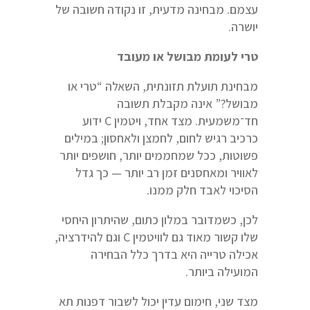
עצמם. מבחינה מדעית, זו נקודה חשובה של
יושרה.
טרי לעומת מבושל או מעובד
מבחינת תועלת תזונתית, השאלה “טרי או
מבושל?” אינה מקבלת תשובה
חד־משמעית. מצד אחד, ויטמין C ידוע
כרכיב רגיש לחום, לחמצן ולאחסון; במילים
פשוטות, ככל שמחממים יותר, חושפים יותר
לאוויר ומאחסנים זמן רב יותר — כך גדל
הסיכוי לאבד חלק ממנו.
לכן, כשמדובר במלון כתום, שהיתרון היחסי
שלו קשור מאוד גם לוויטמין C וגם להידרציה,
אכילה טרייה היא בדרך כלל הבחירה
המועילה ביותר.
מצד שני, חימום עדין יכול לשבור דפנות תא