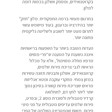
בקרוטנואידים, ומספק אשלגן בכמות דומה
למלון.
בתרגום מעשי-ברמה התפקודית: מלון “חזק”
יותר בהידרציה וברענון, בעוד מישמש עשוי
לתרום מעט יותר לשובע ולשליטה גליקמית
מתונה יותר.
העדות הטובה ביותר על השפעות בריאותיות
איננה נשענת על הטענה ש“פרי מסוים
מרפא מחלה מסוימת”, אלא על מכלול
הראיות לגבי צריכת פירות שלמים,
קרוטנואידים, אשלגן ותבניות תזונה עשירות
במזון צמחי. מחקרי עוקבה ומטא־אנליזות
מראים שצריכת פירות קשורה בסיכון נמוך
יותר ליתר לחץ דם, לתחלואה
קרדיו־מטבולית ולסוכרת מסוג 2; ובפרט,
פירות שלמים עדיפים מטבולית על פני מיצי
פירות, משום שהמטריצה השלמה של הפרי