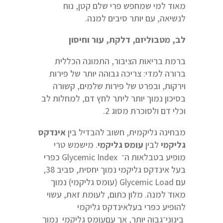
מאוד למי שמחפש פרי שלם קטן, נוח
לנשיאה, עם יותר סיבים למנה.
לב, מטבוליזם, דלקת, עור וחיסון
ברמת בריאות הציבור, התמונה הכללית
ברורה למדי: צריכה גבוהה יותר של פירות
וירקות, ובפרט של פירות שלמים, קשורה
בסיכון נמוך יותר ליתר לחץ דם, למחלות לב
וכלי דם ולסוכרת מסוג 2.
מבחינה גליקמית, חשוב להבדיל בין
אינדקס
גליקמי
לבין
עומס גליקמי
. מישמש טרי
מופיע בטבלאות ה־ Glycemic Index כפרי
בעל אינדקס גליקמי נמוך יחסית, סביב 38,
עם Glycemic Load (עומס גליקמי) נמוך
מאוד למנה. מלון כתום, לעומת זאת, עשוי
להופיע כפרי בעלאינדקס גליקמי
בינוני־גבוה יותר, אך עםעומס גליקמי נמוך