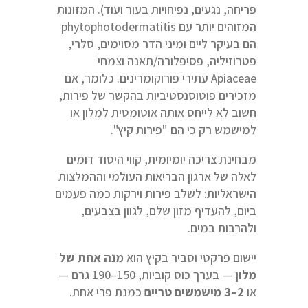
פריחה, נגעים, נפיחויות בעור ועוד). המזונות
המזוהים יותר עם phytophotodermatitis
הם בעיקר ליים ומיני הדר מסוימים, סלרי,
פטרוזיליה, פסיפלורה/תאנה וצמחי
Apiaceae עתירי פורוקומרינים. כלומר, אם
מזכירים פוטוסנסטיביות בהקשר של פירות,
חשוב לא לייחס אותה אוטומטית למלון או
למישמש רק כי הם "פירות קיץ".
מבחינת צריכה יומיומית, קווי היסוד דומים
לאלה של ארגון הבריאות העולמי וההמלצות
הישראליות: לשלב פירות וירקות כמה פעמים
ביום, להעדיף מזון שלם, לגוון בצבעים,
ולהרבות במים.
יישום פרקטי וסביר בקיץ הוא
מנה אחת של
מלון
— בערך כוס קוביות, 150–190 גרם —
או
2–3
מישמשים טריים
כמנת פרי אחת.