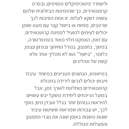
ולשחרר פיטוכימיקלים מסוימים, ובפרט
קרוטנואידים, כך שהזמינות הביולוגית שלהם
עשויה דווקא לעלות. זו אחת הסיבות לכך
שרטבים, מחיות או בישול קצר עם מעט שומן
יכולים לעיתים להועיל לספיגת קרוטנואידים.
עם זאת, האפקט תלוי מאוד בטמפרטורה,
במשך, בחמצון, בגודל החיתוך ובמזון עצמו;
כלומר, “בישול” הוא לא תהליך אחד אלא
קשת של תהליכים.
במישמש, הנתונים מעניינים במיוחד: עיבוד
וייבוש יכולים לגרום לירידה בתכולת
קרוטנואידים מוחלטת לאורך זמן, אבל
בפועל הריכוזים ליחידת משקל יבש עשויים
להיראות גבוהים יותר בגלל אובדן מים; נוסף
לכך, יש עבודות שמראות ששיטות עיבוד
שונות משנות באופן שונה את נוגדי החמצון
והפעילות הכוללת.