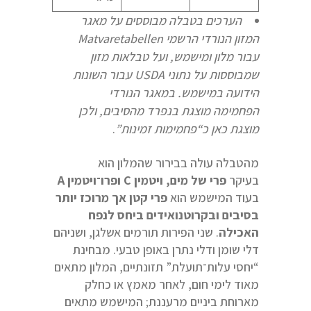
הערכים בטבלה מבוססים על מאגר
המזון הנורדי הרשמי
Matvaretabellen
עבור מלון ומישמש, ועל טבלאות מזון
שמבוססות על נתוני
USDA
עבור השונות
הידועה במישמש. במאגר הנורדי
הפחמימה מוצגת בנפרד מהסיבים, ולכן
מוצגת כאן כ“פחמימות זמינות
”
.
מהטבלה עולה בבירור שהמלון הוא
בעיקר
פרי של מים, ויטמין
C
ופרו־ויטמין
A
בעוד המישמש הוא
פרי קטן אך מרוכז יותר
בסיבים ובקרוטנואידים ביחס לנפח
האכילה
. שני הפירות תורמים אשלגן, ושניהם
דלי שומן ודלי נתרן באופן טבעי. מבחינת
“יחסי עלות־תועלת” תזונתיים, המלון מתאים
מאוד לימי חום, לאחר מאמץ או כחלק
מארוחת ביניים מרעננת; המישמש מתאים