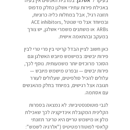
בעיקר ל־
אשלגן
. במרבית האנשים אין בעיה
באכילת פירות עתירי אשלגן כחלק מדפוס
תזונה רגיל, אבל במחלות כליה כרוניות,
ובמיוחד אצל מי שנוטל ACE inhibitors,
ARBs או משתנים משמרי אשלגן, יש צורך
במעקב ובהתאמה אישית.
כאן חשוב לציין הבדל קריטי בין פרי טרי לבין
פירות יבשים: במישמש מיובש האשלגן וגם
הסוכר מרוכזים יותר משמעותית. נוסף לכך,
פירות יבשים — ובפרט מישמש מיובש —
עלולים להכיל סולפיטים, שעלולים לעורר
תגובה אצל רגישים, במיוחד בחלק מהאנשים
עם אסתמה.
לגבי פוטוסנסטיביות: לא נמצאה בספרות
הקלינית המקובלת אינדיקציה לכך שאכילת
מלון או מישמש טריים היא טריגר תזונתי
קלאסי לפוטודרמטיטיס ("אלרגיה לשמש":