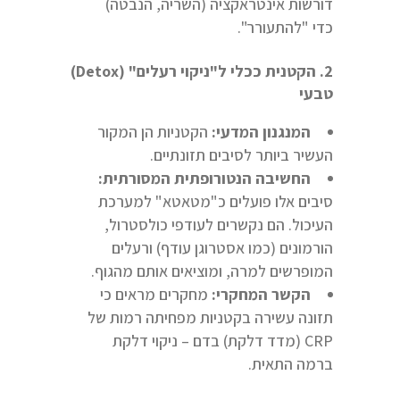
דורשות אינטראקציה (השריה, הנבטה)
כדי "להתעורר".
2. הקטנית ככלי ל"ניקוי רעלים" (Detox)
טבעי
המנגנון המדעי:
הקטניות הן המקור
העשיר ביותר לסיבים תזונתיים.
החשיבה הנטורופתית המסורתית:
סיבים אלו פועלים כ"מטאטא" למערכת
העיכול. הם נקשרים לעודפי כולסטרול,
הורמונים (כמו אסטרוגן עודף) ורעלים
המופרשים למרה, ומוציאים אותם מהגוף.
הקשר המחקרי:
מחקרים מראים כי
תזונה עשירה בקטניות מפחיתה רמות של
CRP (מדד דלקת) בדם – ניקוי דלקת
ברמה התאית.