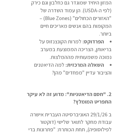
המזון היחיד שמוגדר גם כחלבון וגם כירק
(לפי ה-USDA). הן עמוד השדרה של
"האזורים הכחולים" (Blue Zones) –
המקומות בהם אנשים מאריכים חיים
ביותר.
הפרדוקס:
למרות הקונצנזוס על
בריאותן, הצריכה הממוצעת במערב
נמוכה משמעותית מההמלצות.
השאלה המרכזית:
למה הדיאטנים
והציבור עדיין "מפחדים" מהן?
2. "חסם הדיאטניות": מדוע זה לא עיקר
התפריט המומלץ?
ב 29/1/26 האוניברסיטה העברית אישרה
עבודת מחקר לתואר שלישי (דוקטור
לפילוסופיה), תחת הכותרת: "פתרונות ברי