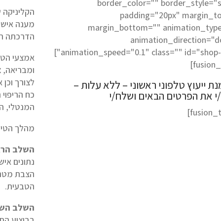
border_color="" border_style="s
הקליניקה 
padding="20px" margin_t
מענה אישי
margin_bottom="" animation_typ
הדרכתה האי
animation_direction="
animation_speed="0.1" class="" id="shop-form"]
אמצעי הטיפ
ומבריאה, 
לצורך וכן 
ת ייעוץ טלפוני ראשוני – ללא עלות –
י את הפרטים הבאים ושלח/י
כח הריפוי 
המנטלי, הר
[/fusion_text]
מהלך הטיפו
השלב הרא
נתונים איש
הצבת מטרו
הטבעית.
השלב השנ
בביצוע הת