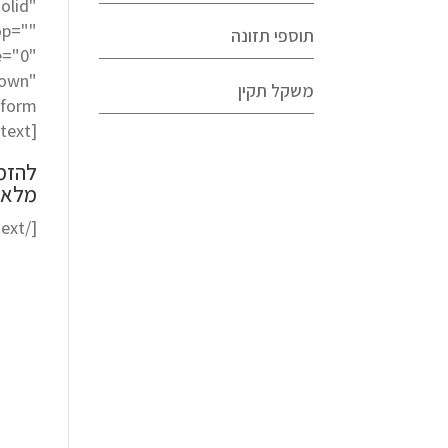
olid"
op=""
תוספי תזונה
e="0"
down"
משקל תקין
[fusion_text]
להזמנ
מלא/