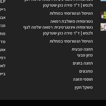
NLP
ולנפש | ד"ר מירה כהן שטרקמן
רייק
הטיפול הנטורופתי במחלות
אבנ
נטורופתיה משולבת רפואה
מנד
נטורופתיה אינטגרטיבית: רפואה שלמה לגוף
ולנפש | ד"ר מירה כהן שטרקמן
מוד
הטיפול הנטורופתי במחלות
מדי
תזונה טבעית
אוטו
מזון טבעי
רפל
תזונה בחגים
לואי
מתכונים
בייר
תוספי תזונה
משקל תקין