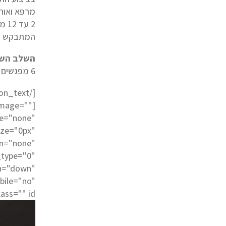
מרפא ואור
2 ע
המתבקש
השלב השל
6 מפגשים בשנה.
[/fusion_text]
image=""
pe="none"
ize="0px"
gn="none"
_type="0"
on="down"
bile="no"
ass="" id=""]