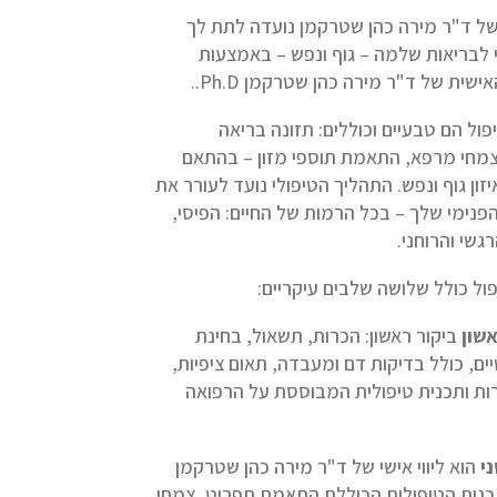
של ד"ר מירה כהן שטרקמן נועדה לתת לך
 לבריאות שלמה – גוף ונפש – באמצעות
שית של ד"ר מירה כהן שטרקמן Ph.D..
ול הם טבעיים וכוללים: תזונה בריאה
צמחי מרפא, התאמת תוספי מזון – בהתאם
איזון גוף ונפש. התהליך הטיפולי נועד לעורר את
הפנימי שלך – בכל הרמות של החיים: הפיסי,
גשי והרוחני.
ל כולל שלושה שלבים עיקריים:
שון
ביקור ראשון: הכרות, תשאול, בחינת
יים, כולל בדיקות דם ומעבדה, תאום ציפיות,
ת ותכנית טיפולית המבוססת על הרפואה
י
הוא ליווי אישי של ד"ר מירה כהן שטרקמן
כנית הטיפולית הכוללת התאמת תפריט, צמחי