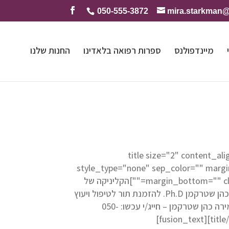
050-555-3872
mira.starkman
מיינדפולנס
ספרות רפואה בלאדינו
החנות שלנו
[title size="2" content_ali
style_type="none" sep_color="" marg
margin_bottom="" class="" id=""]הקליניקה של
ד"ר מירה כהן שטרקמן Ph.D. להזמנת תור לטיפול ויעוץ
אצל ד"ר מירה כהן שטרקמן – חייג/י עכשו: 050-