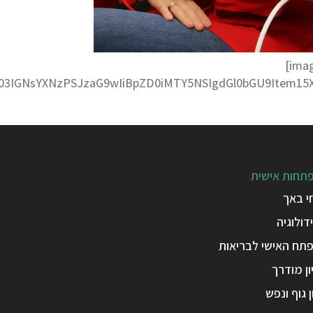
3QtZm9ybS03IGNsYXNzPSJzaG9wIiBpZD0iMTY5NSIgdGl0bGU9Ite
תחות אישית
י באך
דולוגיה
תח האישי לבריאות
ן מודרך
ן גוף ונפש