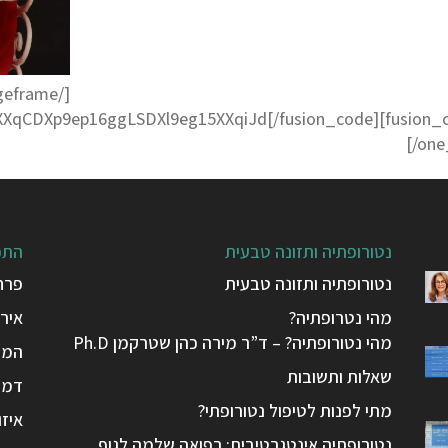
[/imageframe]
m15XXqCDXp9ep16ggLSDXl9eg15XXqiJd[/fusion_code]
[/one
נטורופתיה ותזונה טבעית
התפ
נטורופתיה ותזונה טבעית
פרח
מהי נטרופתיה?
אירי
מהי נטורופתיה? – ד”ר מירה כהן שטרקמן Ph.D
המפ
שאלות ותשובות
דמיו
מתי לפנות לטיפול נטורופתי?
איזו
נטורופתיה אינטגרטיבית: רפואה שלמה לגוף