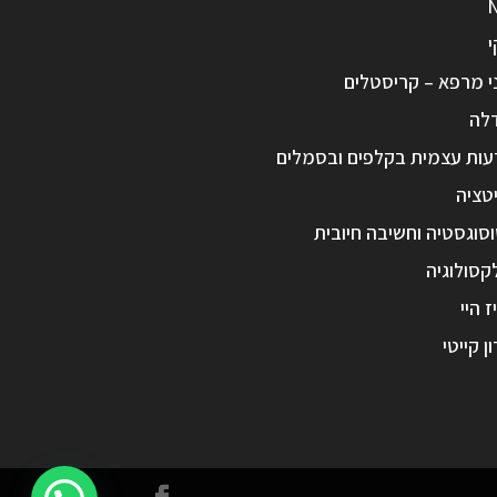
י
י מרפא – קריסטלים
לה
עות עצמית בקלפים ובסמלים
טציה
סוגסטיה וחשיבה חיובית
קסולוגיה
ז היי
ון קייטי