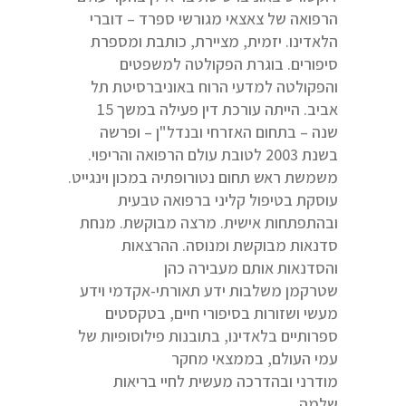
הרפואה של צאצאי מגורשי ספרד – דוברי
הלאדינו. יזמית, מציירת, כותבת ומספרת
סיפורים. בוגרת הפקולטה למשפטים
והפקולטה למדעי הרוח באוניברסיטת תל
אביב. הייתה עורכת דין פעילה במשך 15
שנה – בתחום האזרחי ובנדל"ן – ופרשה
בשנת 2003 לטובת עולם הרפואה והריפוי.
משמשת ראש תחום נטורופתיה במכון וינגייט.
עוסקת בטיפול קליני ברפואה טבעית
ובהתפתחות אישית. מרצה מבוקשת. מנחת
סדנאות מבוקשת ומנוסה. ההרצאות
והסדנאות אותם מעבירה כהן
שטרקמן משלבות ידע תאורתי-אקדמי וידע
מעשי ושזורות בסיפורי חיים, בטקסטים
ספרותיים בלאדינו, בתובנות פילוסופיות של
עמי העולם, בממצאי מחקר
מודרני ובהדרכה מעשית לחיי בריאות
שלמה.