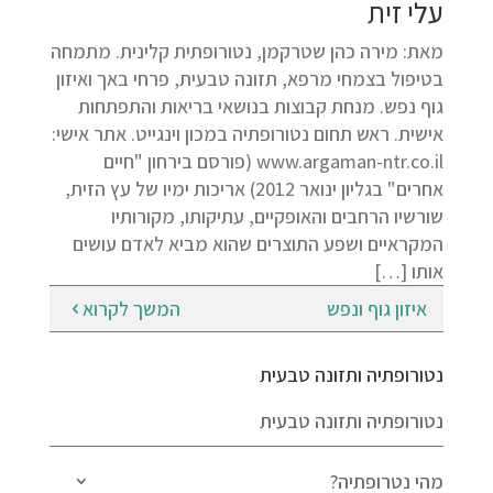
עלי זית
מאת: מירה כהן שטרקמן, נטורופתית קלינית. מתמחה
בטיפול בצמחי מרפא, תזונה טבעית, פרחי באך ואיזון
גוף נפש. מנחת קבוצות בנושאי בריאות והתפתחות
אישית. ראש תחום נטורופתיה במכון וינגייט. אתר אישי:
www.argaman-ntr.co.il (פורסם בירחון "חיים
אחרים" בגליון ינואר 2012) אריכות ימיו של עץ הזית,
שורשיו הרחבים והאופקיים, עתיקותו, מקורותיו
המקראיים ושפע התוצרים שהוא מביא לאדם עושים
אותו […]
איזון גוף ונפש
המשך לקרוא
נטורופתיה ותזונה טבעית
נטורופתיה ותזונה טבעית
מהי נטרופתיה?