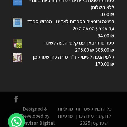
ספרות רפואה בלאדינו - מהי? (הרצאה בזום -
ללא תשלום)
0.00
₪
רפואה ורופאים בספרות לאדינו - מגרוש ספרד
עד אמצע המאה ה 20
94.00
₪
ספר פרחי באך עם קלפי הנעה לשינוי
המחיר
המחיר
275.00
₪
305.00
₪
המקורי
הנוכחי
קלפי הנעה לשינוי - ד"ר מירה כהן שטרקמן
היה:
הוא:
170.00
₪
275.00 ₪.
305.00 ₪.
כל הזכויות שמורות
מדיניות
Designed &
לדוקטור מירה כהן
פרטיות
Developed by
שטרקמן 2025
Connvisor Digital