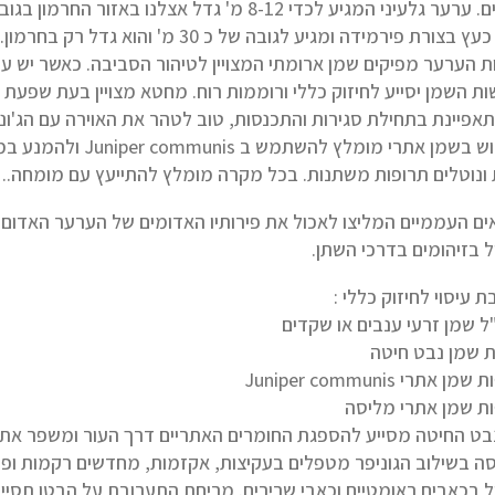
 בצורת פירמידה ומגיע לגובה של כ 30 מ' והוא גדל רק בחרמון.
ת הערער מפיקים שמן ארומתי המצויין לטיהור הסביבה. כאשר יש ע
ות השמן יסייע לחיזוק כללי ורוממות רוח. מחטא מצויין בעת שפעת ח
תאפיינת בתחילת סגירות והתכנסות, טוב לטהר את האוירה עם הג'ונ
בשימוש בשמן אתרי מומ
ונוטלים תרופות משתנות. בכל מקרה מומלץ להתייעץ עם מומחה..
ים העממיים המליצו לאכול את פירותיו האדומים של הערער האדום ל
ל בזיהומים בדרכי השתן.
 עיסוי לחיזוק כללי :
בט החיטה מסייע להספגת החומרים האתריים דרך העור ומשפר את 
ה בשילוב הגוניפר מטפלים בעקיצות, אקזמות, מחדשים רקמות ופו
ל בכאבים ראומטיים וכאבי שרירים. מריחת התערובת על הבטן תסיי