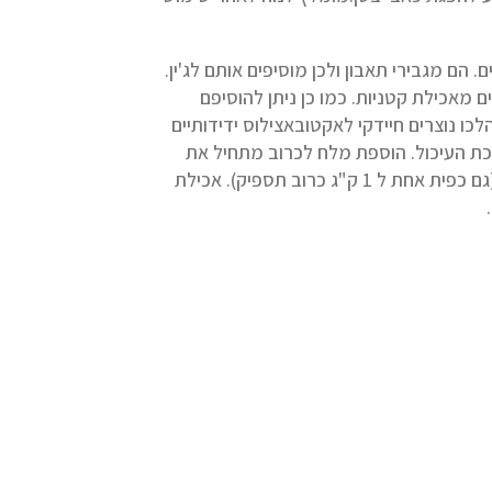
ם מגבירי תאבון ולכן מוסיפים אותם לג'ין.
מאכילת קטניות. כמו כן ניתן להוסיפם
 נוצרים חיידקי לאקטובאצילוס ידידותיים
רכת העיכול. הוספת מלח לכרוב מתחיל את
תהליך התסיסה. אין צורך בכמות רבה של מלח ודי בכף אחת לכרוב שלם (גם כפית אחת ל 1 ק"ג כרוב תספיק). אכילת