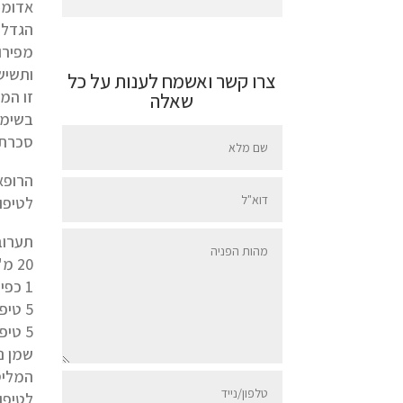
הגדל כעץ
מפירו
ותשיש
צרו קשר ואשמח לענות על כל
זו המ
שאלה
סכרת 
הרופא
לטיפו
תערובת
20 מ"ל שמן זרעי ענבים או שקדים
1 כפית שמן נבט חיטה
5 טיפות שמן אתרי Juniper communis
5 טיפות שמן אתרי מליסה
שמן נ
המליס
לטיפו