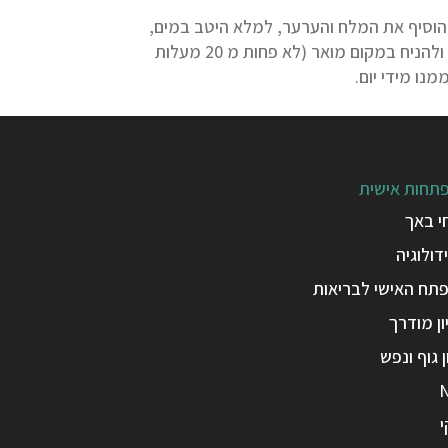
להוסיף את המלח והערער, למלא היטב במים,
עד סוף הצנצנת, לדחוס היטב ולהניח מעל הירקות חלוק אבן. לסגור היטב ולהניח במקום מואר (לא פחות מ 20 מעלות
מנו מידי יום.
תחות אישית
י באך
דולוגיה
תח האישי לבריאות
ן מודרך
ן גוף ונפש
י