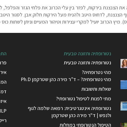
את הצנצנת בירקות, לפזר בין עלי הכרוב את פלחי הגזר והפלפל, 
). מיץ הכרוב יועיל למקרי עצירות וטיהור המעיים וניתן לשתות כוס מ
נטורופתיה ותזונה טבעית
התפ
נטורופתיה ותזונה טבעית
פרח
מהי נטרופתיה?
אירי
מהי נטורופתיה? – ד”ר מירה כהן שטרקמן Ph.D
המפ
שאלות ותשובות
דמיו
מתי לפנות לטיפול נטורופתי?
איזו
נטורופתיה אינטגרטיבית: רפואה שלמה לגוף
NLP
ולנפש | ד"ר מירה כהן שטרקמן
רייק
הטיפול הנטורופתי במחלות