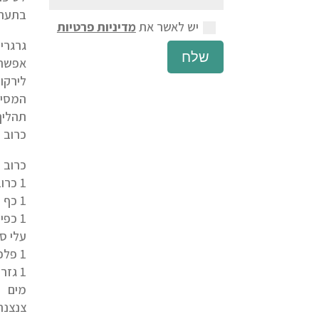
בתערו
יש לאשר את
מדיניות פרטיות
גרגרי
שלח
אפשר 
לירקו
המסיי
כרוב 
כרוב 
1 כרוב טרי חתוך לרצועות עבות
1 כף מלח ים אטלנטי
1 כפית גרגרי ערער
עלי ס
1 פלפל ירוק חריף (אפשר גם בלי)
1 גזר פרוס
מים
צנצנת