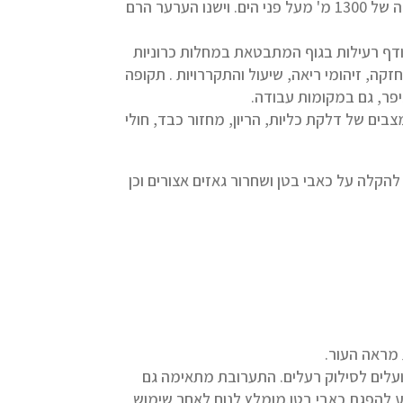
אדומים. ערער גלעיני המגיע לכדי 8-12 מ' גדל אצלנו באזור החרמון בגובה של 1300 מ' מעל פני הים. וישנו הערער הרם
ודף רעילות בגוף המתבטאת במחלות כרוניות
זקה, זיהומי ריאה, שיעול והתקררויות . תקופה
יפר, גם במקומות עבודה.
לץ להשתמש ב Juniper communis ולהמנע במצבים של דלקת כליות, הריון, מחזור כבד, חולי
הקלה על כאבי בטן ושחרור גאזים אצורים וכן
מראה העור.
עלים לסילוק רעלים. התערובת מתאימה גם
ע להפגת כאבי בטן.מומלץ לנוח לאחר שימוש