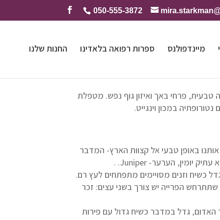
050-555-3872
mira.starkman
מיינדפולנס
ספרות רפואה בלאדינו
החנות שלנו
טבעית, פרחי באך ואיזון גוף נפש. מטפלת
טורופתיה במכון וינגייט.
ותנו באופן טבעי אל קצוות הארץ- המדבר
מין, הערער- Juniper. .
דל כשיח וזנים מסויימים מתפתחים לעץ רם.
י שתתרחש הפרייה יש צורך בשני עצים: זכר
האדום, גדל במדבר כשיח גדול עם פירות