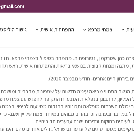
@gmail.com
עית
צמחי מרפא
התפתחות אישית
גישור הוליסטי
ירה כהן שטרקמן , נטורופתית. מתמחה בטיפול בצמחי מרפא, תזונה 
ת, מרצה ומנחת קבוצות בנושאי בריאות והתפתחות אישית. ראש תחום נ
 בירחון חיים אחרים- חודש נובמבר 2010).
 הגשם הסתווי מביאה עימה חדשות על שטפונות מדבריים ומושכת א
 העליון, להתבונן בנפלאות הטבע. זו התקופה להפגש עם צמח מרפא עתיק יו
 יכולת השרדות מופלאה ותכונותיו החזקות מסייעות לריפוי. הצמח ג
דל במדבר ובערבה וכן בהרים גבוהים במיוחד. צמח של יין ויאנג- כד
 לעיתים רחוקות ונדירות ישנם ערערים חד ביתיים.
 קיימים מספר סוגים של ערער ובישראל גדלים אחדים מהם. הערער 