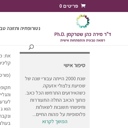
פריטים 0
נטורופתיה ותזונה טב
את: מ
קליני
סיפור אישי
(פורסם
שנת 2000 הייתה עבורי שנה של
שמיעת צלצולי אזעקה.
תקופת
כשהאירועים התרחשו הכל כאב.
והגליל
מתוך הכאב החלה התעוררות
לערער
וחיפשתי תשובות לשאולות
הוא ג
פלוסופיות על מהות החיים...
ונקבה.
המשך לקרוא
בעולם