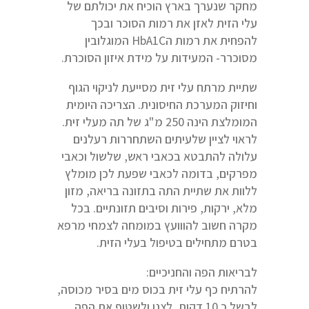
מחקר שנערך בארץ הוכיח את יכולתם של
עלי הזית לאזן את רמות הסוכר ובכך
להפחית את רמות הHbA1C המוגלובין
מסוכרר- המעידות על מידת איזון הסוכרת.
שתיית מרתח עלי זית מסייעת לניקוי הגוף
וחיזוק המערכת החיסונית. הצריכה היומית
המומלצת הינה 250 מ"ג של תה מעלי זית.
לראוי לציין שלעיתים השתחררות רעלנים
עלולה להתבטא בכאבי ראש, שלשול וכאבי
מפרקים, בדומה לכאבי שפעת לכן מומלץ
ללוות את שתיית התה בתזונה בריאה, מזון
מלא, ירקות, פירות וסיבים תזונתיים. בכל
מקרה חשוב להווועץ במומחה לצמחי מרפא
בטרם מתחילים בטיפול בעלי הזית.
לבריאות הפה והחניכיים:
להרתיח כף עלי זית בכוס מים בסיר מכוסה,
לבשל כ 10 דקות, לצנן ולשטוף את הפה.