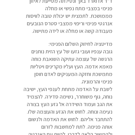
ד"ר אדוארד באך ונטילתה מסייעת לאיזון
פנימי במצבי מתח נפשי או מחלה
מממושכת. לתמצית יש יכולת טובה לוויסות
אנרגטי פנימי וריפוי ממצבי סטרס הנובעים
מעבודה קשה או מחלה או לידה מתישה.
מדיטציה לחיזוק השלום הפנימי:
גובה ענפיו ועובי גזעו של עץ הזית נותנים
הרגשה של עוצמה עתיקה השואבת כוחה
מאמא אדמה. העץ ועליו מקרינים ויטליות
מתמשכת וחזקה המעניקים לאדם חוסן
פנימי והרמוניה.
לשבת על האדמה מתחת לענפי העץ, ישיבה
נוחה, גוף משוחרר, נשימה סדירה. להצמיד
את הגב ועמוד השידרה אל גזע העץ בצורה
נעימה ונוחה. לחוש את הגזע והעוצמה שלו.
להתחבר אליהם. לחוש את האדמה ולנשום
אותה פנימה. לתת למחשבות לזרום
ולהמשיך הלאה לדרכן. להיות עם האנרגיה