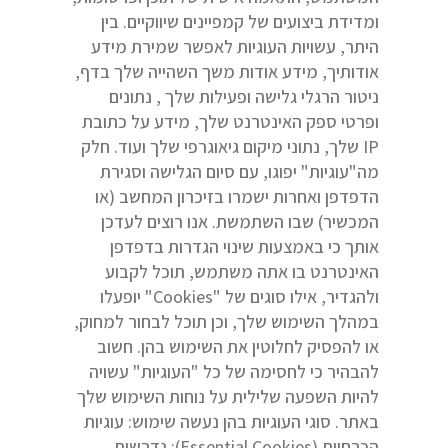
ומדידת ביצועים של קמפיינים שיווקיים. בין
היתר, עשויות העוגיות לאפשר שמירת מידע
אודותיך, מידע אודות משך השהייה שלך בדף,
ניטור הרגלי גלישה ופעילות שלך , נתונים
ופרטי ספק האינטרנט שלך, מידע על כתובת
IP שלך, נתוני מיקום גיאוגרפי שלך ועוד. חלק
מה"עוגיות" יפוגו, עם סיום הגלישה וסגירת
הדפדפן ואחרות ישמרו בזיכרון המחשב (או
המכשיר) שבו השתמשת. אנו רוצים לעדכן
אותך כי באמצעות שינוי הגדרות בדפדפן
האינטרנט בו אתה משתמש, תוכל לקבוע
ולהגדיר, אילו סוגים של "Cookies" יופעלו
במהלך השימוש שלך, וכן תוכל לבחור למחוק,
או להפסיק לחלוטין את השימוש בהן. חשוב
להבהיר כי לחסימה של כל "העוגיות" עשויה
להיות השפעה שלילית על נוחות השימוש שלך
באתר. סוגי העוגיות בהן נעשה שימוש: עוגיות
הכרחיות (Essential Cookies): נדרשות