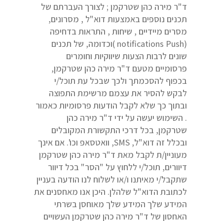
ד"ר מירה כהן שטרקמן ; לצורך העברתם של
תכנים נוספים באמצעות דוא"ל , מסרונים,
מסרים מיידיים , שיחות , התראות בדחיפה
(notifications Push )וכדומה, של תכנים
שונים לרבות הצעות שיווקיות וחומרים
פרסומיים מטעם ד"ר מירה כהן שטרקמן,
בכפוף להסכמתך ולכך שבכל עת תוכל/י
לבקש להסיר את עצמם מרשימת התפוצה
ובתוך כך שלא לקבל הודעות פרסומיות כאמור
. השימוש יעשה על ידי ד"ר מירה כהן
שטרקמן, בכל דרכי התקשורת המקובלים
ובכלל זה דוא"ל, SMS, וואטסאפ וכו'. אם אינך
מעוניין/ת לקבל מאת ד"ר מירה כהן שטרקמן
דיוורים, תוכל/י ללחוץ על "הסר" בכל דיוור
שתקבל/י מאיתנו ו/או לשלוח לנו הודעה בעניין
לכתובת הדוא"ל שלהלן. היכן אנו מאחסנים את
המידע שלך המידע שלך מאוחסן בשרתי
האחסון של ד"ר מירה כהן שטרקמן העשויים