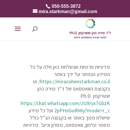
050-555-3872
mira.starkman@gmail.com
מדיניות פרטיות שנשלחת כאן חלה על כל
המידע הנמסר על ידך באתר
https://miracohenstarkman.co.il/
או
בקבוצת הוואטסאפ של ד"ר מירה כהן
שטרקמן Ph.D
https://chat.whatsapp.com/JUXryx7GbzK
2pPHxGuRh6y?mode=r_c
ועל כל מידע
שישלח ממך באתר או בקבוצה הנ"ל כולל
מספר טלפון, וואטסאפ, מסרון וכיוב'. מדיניות