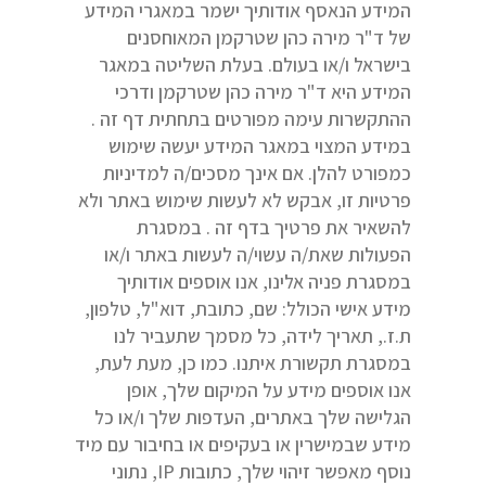
המידע הנאסף אודותיך ישמר במאגרי המידע
של ד"ר מירה כהן שטרקמן המאוחסנים
בישראל ו/או בעולם. בעלת השליטה במאגר
המידע היא ד"ר מירה כהן שטרקמן ודרכי
ההתקשרות עימה מפורטים בתחתית דף זה .
במידע המצוי במאגר המידע יעשה שימוש
כמפורט להלן. אם אינך מסכים/ה למדיניות
פרטיות זו, אבקש לא לעשות שימוש באתר ולא
להשאיר את פרטיך בדף זה . במסגרת
הפעולות שאת/ה עשוי/ה לעשות באתר ו/או
במסגרת פניה אלינו, אנו אוספים אודותיך
מידע אישי הכולל: שם, כתובת, דוא"ל, טלפון,
ת.ז., תאריך לידה, כל מסמך שתעביר לנו
במסגרת תקשורת איתנו. כמו כן, מעת לעת,
אנו אוספים מידע על המיקום שלך, אופן
הגלישה שלך באתרים, העדפות שלך ו/או כל
מידע שבמישרין או בעקיפים או בחיבור עם מיד
נוסף מאפשר זיהוי שלך, כתובות IP, נתוני