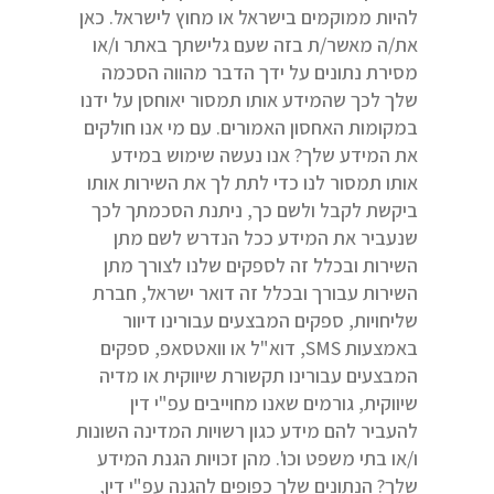
להיות ממוקמים בישראל או מחוץ לישראל. כאן
את/ה מאשר/ת בזה שעם גלישתך באתר ו/או
מסירת נתונים על ידך הדבר מהווה הסכמה
שלך לכך שהמידע אותו תמסור יאוחסן על ידנו
במקומות האחסון האמורים. עם מי אנו חולקים
את המידע שלך? אנו נעשה שימוש במידע
אותו תמסור לנו כדי לתת לך את השירות אותו
ביקשת לקבל ולשם כך, ניתנת הסכמתך לכך
שנעביר את המידע ככל הנדרש לשם מתן
השירות ובכלל זה לספקים שלנו לצורך מתן
השירות עבורך ובכלל זה דואר ישראל, חברת
שליחויות, ספקים המבצעים עבורינו דיוור
באמצעות SMS, דוא"ל או וואטסאפ, ספקים
המבצעים עבורינו תקשורת שיווקית או מדיה
שיווקית, גורמים שאנו מחוייבים עפ"י דין
להעביר להם מידע כגון רשויות המדינה השונות
ו/או בתי משפט וכו'. מהן זכויות הגנת המידע
שלך? הנתונים שלך כפופים להגנה עפ"י דין,