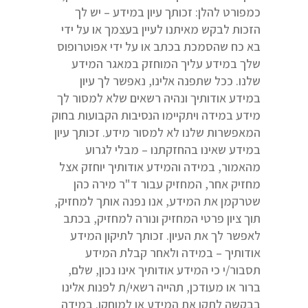
כמפורט להלן: זכותך עיון במידע – יש לך
הזכות לבקש מאיתנו לעיין בעצמך או על ידי
בא כח שהסמכת בכתב או על ידי אפוטרופוס
שלך במידע עליך המוחזק במאגר המידע
שלנו. ככל שתפנה אלינו, נאפשר לך עיון
במידע אודותיך ונהיה רשאים שלא למסור לך
מידע במידה ויתקיימו הנסיבות הקבועות בחוק
המאפשרות שלנו לא למסור מידע. זכותך עיון
במידע שאינו בהחזקתנו – מבלי לגרוע
מהאמור, במידה והמידע אודותיך יוחזק אצל
מחזיק אחר, המחזיק עבור ד"ר מירה כהן
שטרקמן את המידע, אנו נפנה אותך למחזיק,
תוך ציון פרטי המחזיק ונורה למחזיק, בכתב
לאפשר לך את העיון. זכותך לתיקון המידע
אודותיך – במידה ולאחר קבלת המידע
תסבור/י כי המידע אודותיך אינו נכון, שלם,
ברור או מעודכן, תהייה רשאי/ת לפנות אלינו
בבקשה לתקן את המידע או למוחקו. במידה