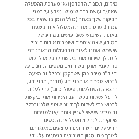
מיקום, תכונות הדפדפן ו/או מערכת ההפעלה
שאת/ה עושה בהם שימוש, מידע על זמני
הביקור שלך באתר (כולל הזמן בו שהית בכל
עמוד), פרטים אודות המסלול אותו ביצעת
באתר. השימוש שאנו עושים במידע שלך:
המידע שאנו אוספים ושומרים אודותיך יכול
שישמש אותנו לאיזה מהפעולות הבאות: כדי
לתת לך שירות אותו ביקשת לקבל או לרכוש
כדי לעניין אותך בשירותים נוספים הניתנים על
ידי ד"ר מירה כהן שטרקמן ובכלל זה הצעה
לרכוש ספרים או תכני ידע (סדנה, תכני ידע,
הרצאה, השתלמות, טיפול וכיוב') כדי לענות
לך על שאלות בקשר עם השירות אותו ביקשת
לרכוש כדי לשלוח לך דיוור שוטף שלנו ובכלל
זה מידע שעשוי לעניין אותך ו/או למטרות
שיווקיות . לנהל ולתפעל את הנכסים
הדיגיטליים והשירותים המוצעים במסגרתם
לצורך מתן מגוון השירותים הניתנים על- ידי