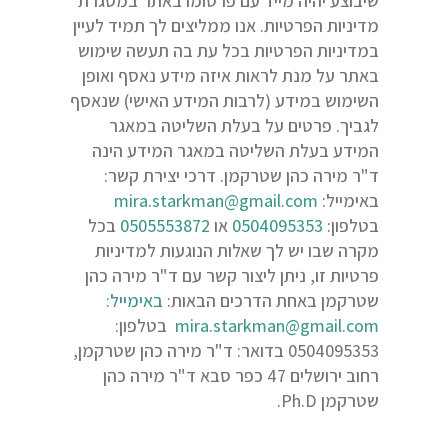
שיבוצע יהיה מייד עם פרסומו באתר במסגרת
מדיניות הפרטיות. אנו ממליצים לך תמיד לעיין
במדיניות הפרטיות בכל עת בה תעשה שימוש
באתר על מנת לראות איזה מידע נאסף ואופן
השימוש במידע (לרבות המידע האישי) שנאסף
לגביך. פרטים על בעלת השליטה במאגר
המידע בעלת השליטה במאגר המידע הינה
ד"ר מירה כהן שטרקמן. דרכי יצירת קשר:
באימייל:
mira.starkman@gmail.com
בטלפון:
0504095353
או
0505553872
בכל
מקרה שבו יש לך שאלות הנוגעות למדיניות
פרטיות זו, ניתן ליצור קשר עם ד"ר מירה כהן
שטרקמן באחת הדרכים הבאות:
באימייל:
mira.starkman@gmail.com
בטלפון:
0504095353 בדואר: ד"ר מירה כהן שטרקמן,
רחוב ירושלים 47 כפר סבא ד"ר מירה כהן
שטרקמן Ph.D.