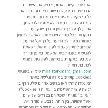
ואסכים לבקשה כאמור, אבצע את השינויים
הנדרשים במידע שברשותנו ואיידע בדבר את
כל מי שקיבל מאיתנו את המידע בתקופה
שנקבעה בדין. במידה ולא אסכים לבקשתך,
אודיע לך על כך באופן ובדרך שנקבעו
בתקנות. בכל מקרה שבו אסרב לאפשר לך עיון
כאמור נמסור לך הודעה על כך ועל הודעת
הסירוב לתיקון כאמור לעיל, תהא/י רשאי/ת
להגיש תובענה לבית המשפט באופן ובדרך
שנקבעו בתקנות. בבקשות לעיון ניתן לפנות
לכתובת דוא"ל:
mira.starkman@gmail.com
שימוש בעוגיות
(Cookies קוקיז): במידה וגלשת באתר
האינטרנט שלי ו/או בדפים אחרים שלי, הדף בו
גלשת עשוי להשתמש ב "עוגיות ("Cookies")
"ו/או ב "עוגיות" שמקורם בצדדים שלישיים
ואשר עשויות, בין היתר, לבצע שיפור חוויית
המשתמש, התאמה אישית של תוכן ופרסומות,