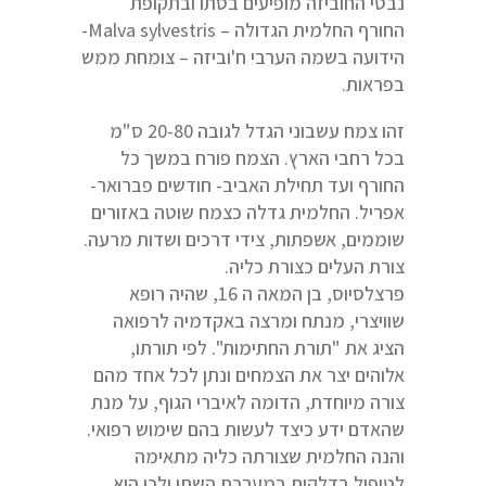
נבטי החוביזה מופיעים בסתו ובתקופת
החורף החלמית הגדולה – Malva sylvestris-
הידועה בשמה הערבי ח'וביזה – צומחת ממש
בפראות.
זהו צמח עשבוני הגדל לגובה 20-80 ס"מ
בכל רחבי הארץ. הצמח פורח במשך כל
החורף ועד תחילת האביב- חודשים פברואר-
אפריל. החלמית גדלה כצמח שוטה באזורים
שוממים, אשפתות, צידי דרכים ושדות מרעה.
צורת העלים כצורת כליה.
פרצלסיוס, בן המאה ה 16, שהיה רופא
שוויצרי, מנתח ומרצה באקדמיה לרפואה
הציג את "תורת החתימות". לפי תורתו,
אלוהים יצר את הצמחים ונתן לכל אחד מהם
צורה מיוחדת, הדומה לאיברי הגוף, על מנת
שהאדם ידע כיצד לעשות בהם שימוש רפואי.
והנה החלמית שצורתה כליה מתאימה
לטיפול בדלקות במערכת השתן ולכן היא