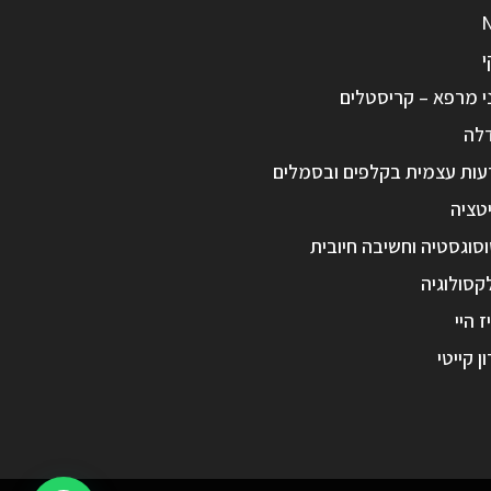
י
י מרפא – קריסטלים
לה
עות עצמית בקלפים ובסמלים
טציה
סוגסטיה וחשיבה חיובית
קסולוגיה
ז היי
ון קייטי