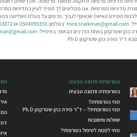
chrome תוקף מדיניות הפרטיות מדיניות פרטיות זו תקפה ממועד פרסומה. אנו רשא
סגרת מדיניות הפרטיות. אנו ממליצים לך תמיד לעיין במדיניות ה
(לרבות המידע האישי) שנאסף לגביך. פרטים על בעלת השליטה במ
יל:
mira.starkman@gmail.com
בטלפון:
0504095353
או
53872
מירה כהן שטרקמן באחת הדרכים הבאות:
באימייל:
kman@gmail.com
נטורופתיה ותזונה טבעית
התפ
נטורופתיה ותזונה טבעית
פרח
מהי נטרופתיה?
אירי
מהי נטורופתיה? – ד”ר מירה כהן שטרקמן Ph.D
המפ
שאלות ותשובות
דמיו
מתי לפנות לטיפול נטורופתי?
איזו