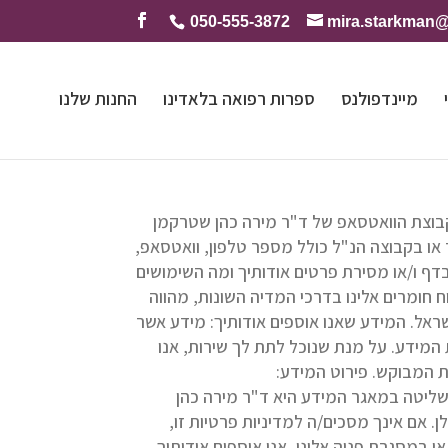
050-555-3872
mira.starkman
מיינדפולנס
ספרות רפואה בלאדינו
החנות שלנו
בוצת הוואטסאפ של ד"ר מירה כהן שטרקמן
ו בקבוצה הנ"ל כולל מספר טלפון, וואטסאפ,
דף ו/או מסירת פרטים אודותיך ומה השימושים
 חומרים אלינו בדרכי המדיה השונות, מהווה
ישראל. המידע שאנו אוספים אודותיך: מידע אשר
 המידע. על מנת שנוכל לתת לך שירות, אנו
 המבוקש. פירוט המידע:
שליטה במאגר המידע היא ד"ר מירה כהן
אם אינך מסכים/ה למדיניות פרטיות זו,
במסגרת פניה אלינו, אנו אוספים אודותיך