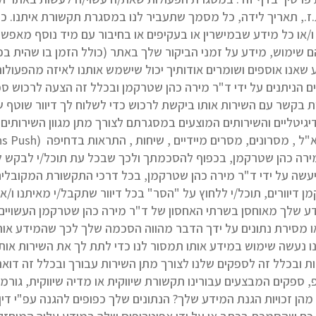
ת.ז., תאריך לידה, כל מסמך שתעביר לנו במסגרת תקשורת איתנו. כמ
ימוש, מידע על זמני הביקור שלך באתר (כולל הזמן בו שהית בכל
שאנו אוספים ושומרים אודותיך יכול שישמש אותנו לאיזה מהפעולות
ים הניתנים על ידי ד"ר מירה כהן שטרקמן ובכלל זה הצעה לרכוש ספ
ת בקשר עם השירות אותו ביקשת לרכוש כדי לשלוח לך דיוור שוטף שלנ
גיטליים והשירותים המוצעים במסגרתם לצורך מתן מגוון השירותים ה
 מירה כהן שטרקמן, בכפוף להסכמתך ולכך שבכל עת תוכל/י לבקש
 דיוורים, תוכל/י ללחוץ על "הסר" בכל דיוור שתקבל/י מאיתנו ו/או
ע שלך מאוחסן בשרתי האחסון של ד"ר מירה כהן שטרקמן העשויים 
 מסירת נתונים על ידך הדבר מהווה הסכמה שלך לכך שהמידע אותו 
נו נעשה שימוש במידע אותו תמסור לנו כדי לתת לך את השירות או
ובכלל זה לספקים שלנו לצורך מתן השירות עבורך ובכלל זה דואר
 SMS, דוא"ל או וואטסאפ, ספקים המבצעים עבורינו תקשורת שיווקית או מדיה שיווק
. מהן זכויות הגנת המידע שלך? הנתונים שלך כפופים להגנה עפ"י דין