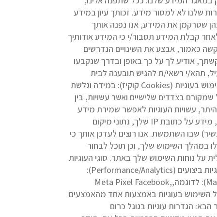
 במאגר המידע שלנו. ככל שתפנה אלינו,
ת שלנו לא למסור מידע. זכותך עיון במידע
הן שטרקמן את המידע, אנו נפנה אותך
ולאחר קבלת המידע תסבור/י כי המידע אודותיך
בקשה כאמור, אבצע את השינויים הנדרשים
תך, אודיע לך על כך באופן ובדרך שנקבעו
ל, תהא/י רשאי/ת להגיש תובענה לבית
שימוש בעוגיות (Cookies קוקיז): במידה וגלשת
דף בו גלשת עשוי להשתמש ב "עוגיות ("Cookies") "ו/או ב "עוגיות" שמקורם בצדדים שלישיים ואשר עשויות, בין
 היתר, עשויות העוגיות לאפשר שמירת מידע
אודותיך, מידע אודות משך השהייה שלך בדף, ניטור הרגלי גלישה ופעילות שלך , נתונים ופרטי ספק האינטרנט שלך, מידע על כתובת IP שלך, נתוני מיקום
כשיר) שבו השתמשת. אנו רוצים לעדכן אותך כי
ות בדפדפן האינטרנט בו אתה משתמש, תוכל לקבוע ולהגדיר, אילו סוגים של "Cookies" יופעלו במהלך השימוש שלך, וכן תוכל לבחור
ת על נוחות השימוש שלך באתר. סוגי העוגיות
בהן נעשה שימוש: עוגיות הכרחיות (Essential Cookies): נדרשות לפעולה תקינה של האתר, ואינן ניתנות לביטול. עוגיות ביצועים (Performance/Analytics):
לדוגמה: Google Analytics – מאפשרות למדוד תעבורת גולשים ודפוסי שימוש. עוגיות שיווק (Marketing/Advertising): לדוגמה,Meta Pixel Facebook,
לשלוט על השימוש בעוגיות באמצעות אחד מהאמצעים
 הבא: הגדרות עוגיות בגוגל כרום