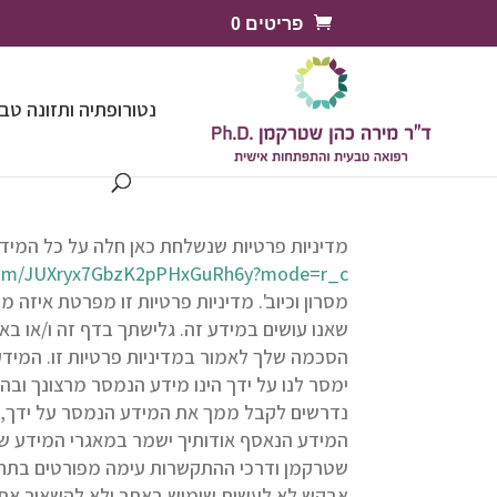
פריטים 0
נטורופתיה ותזונה טב
מדיניות פרטיות שנשלחת כאן חלה על כל המי
.com/JUXryx7GbzK2pPHxGuRh6y?mode=r_c
מסרון וכיוב'. מדיניות פרטיות זו מפרטת איז
שאנו עושים במידע זה. גלישתך בדף זה ו/או בא
הסכמה שלך לאמור במדיניות פרטיות זו. המידע א
ימסר לנו על ידך הינו מידע הנמסר מרצונך ובה
נדרשים לקבל ממך את המידע הנמסר על ידך, ו
המידע הנאסף אודותיך ישמר במאגרי המידע של
שטרקמן ודרכי ההתקשרות עימה מפורטים בתחתית
אבקש לא לעשות שימוש באתר ולא להשאיר את פר