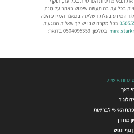
ים לשנות את תנאי מדיניות הפרטיות בכל עת, תוקף
פרטיות בכל עת בה תעשה שימוש באתר על מנת
אגר המידע בעלת השליטה במאגר המידע הינה
05055
בכל מקרה שבו יש לך שאלות הנוגעות
mira.star
בטלפון: 0504095353 בדואר:
תחות אישית
י באך
דולוגיה
תח האישי לבריאות
ן מודרך
ן גוף ונפש