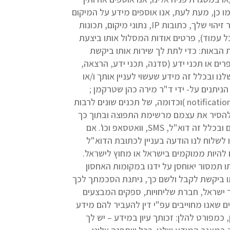
ו כן, מעת לעת, אנו אוספים מידע על המיקום
שלך, אופן הגלישה שלך באתרים, העדפות שלך ו/או כל מידע שבמישרין או בעקיפים או בחיבור עם מיד נוסף מאפשר זיהוי שלך, כתובות IP, נתוני מיקום, תכונות
 עמוד), פרטים אודות המסלול אותו ביצעת
 הבאות: כדי לתת לך שירות אותו ביקשת
רים או תכני ידע (סדנה, תכני ידע, הרצאה,
ו ובכלל זה מידע שעשוי לעניין אותך ו/או
ניתנים על- ידי ד"ר מירה כהן שטרקמן ;
לצורך העברתם של תכנים נוספים באמצעות דוא"ל , מסרונים, מסרים מיידיים , שיחות , התראות בדחיפה (notifications Push )וכדומה, של תכנים שונים לרבות
 להסיר את עצמם מרשימת התפוצה ובתוך כך
שלא לקבל הודעות פרסומיות כאמור . השימוש יעשה על ידי ד"ר מירה כהן שטרקמן, בכל דרכי התקשורת המקובלים ובכלל זה דוא"ל, SMS, וואטסאפ וכו'. אם
 לשלוח לנו הודעה בעניין לכתובת הדוא"ל
להיות ממוקמים בישראל או מחוץ לישראל.
תמסור יאוחסן על ידנו במקומות האחסון
תו ביקשת לקבל ולשם כך, ניתנת הסכמתך לכך
 ישראל, חברת שליחויות, ספקים המבצעים
ית, גורמים שאנו מחוייבים עפ"י דין להעביר להם מידע
, כמפורט להלן: זכותך עיון במידע – יש לך