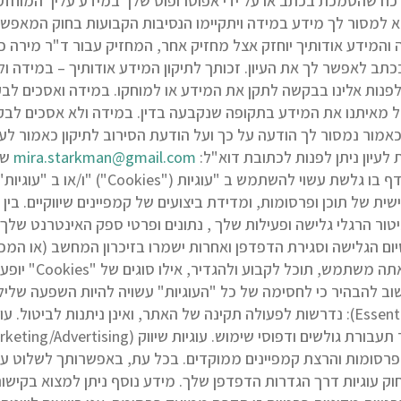
א כח שהסמכת בכתב או על ידי אפוטרופוס שלך במידע עליך המוחזק
א למסור לך מידע במידה ויתקיימו הנסיבות הקבועות בחוק המאפשרו
 והמידע אודותיך יוחזק אצל מחזיק אחר, המחזיק עבור ד"ר מירה כ
 בכתב לאפשר לך את העיון. זכותך לתיקון המידע אודותיך – במידה 
/ת לפנות אלינו בבקשה לתקן את המידע או למוחקו. במידה ואסכים ל
 מאיתנו את המידע בתקופה שנקבעה בדין. במידה ולא אסכים לבקש
אמור נמסור לך הודעה על כך ועל הודעת הסירוב לתיקון כאמור לעי
עיון ניתן לפנות לכתובת דוא"ל:
mira.starkman@gmail.com
באתר האינטרנט שלי ו/או בדפים אחרים שלי, ה
ת של תוכן ופרסומות, ומדידת ביצועים של קמפיינים שיווקיים. בין
 סיום הגלישה וסגירת הדפדפן ואחרות ישמרו בזיכרון המחשב (או המ
באמצעות שינוי הגדר
וב להבהיר כי לחסימה של כל "העוגיות" עשויה להיות השפעה שלילי
I) מאפשרות התאמת פרסומות והרצת קמפיינים ממוקדים. בכל עת, באפשרותך 
חוק עוגיות דרך הגדרות הדפדפן שלך. מידע נוסף ניתן למצוא בקישור