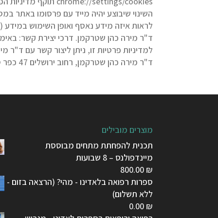
://settings/cookies
השינוי שיבוצע יהיה מייד עם פרסומו באתר במ
לראות איזה מידע נאסף ואופן השימוש במידע 
ד"ר מירה כהן שטרקמן. דרכי יצירת קשר: באימי
למדיניות פרטיות זו, ניתן ליצור קשר עם ד"ר 
ד"ר מירה כהן שטרקמן, רחוב ירושלים 47 כפר סבא ד"ר מירה כהן שטרקמן Ph.D.
מוצרים מובילים
תכנית להפחתת מתחים מבוססת
מיינדפולנס – 8 שבועות
800.00
₪
ספרות רפואה בלאדינו - מהי? (הרצאה בזום -
ללא תשלום)
0.00
₪