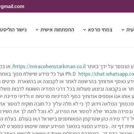
@gmail.com
עית
צמחי מרפא
התפתחות אישית
גישור הוליסטי
דע הנמסר על ידך באתר
https://miracohenstarkman.co.il/
או בק
https://chat.whatsapp
Ph.D
ועל כל מידע שישלח ממך באתר א
ה מידע נאסף אודותיך בהרשמה לאתר או לקבוצה או בהשארת פרטים ב
תר או בקבוצה וביצוע פעולות בכל דרכי המדיה השונות לרבות משלוח
ותו אנו אוספים אודותיך כפוף למדיניות פרטיות זו ולדיני מדינת 
סכמתך המלאה וידוע לך כי לא חלה עליך כל חובה חוקית למסור את
במידה ותבחר שלא למסור את המידע, לא נוכל לתת לך את השירות
 ד"ר מירה כהן שטרקמן המאוחסנים בישראל ו/או בעולם. בעלת ה
 דף זה . במידע המצוי במאגר המידע יעשה שימוש כמפורט להלן. 
טיך בדף זה . במסגרת הפעולות שאת/ה עשוי/ה לעשות באתר ו/או 