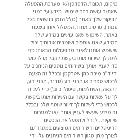
מיקום, תכונות הדפדפן ו/או מערכת ההפעלה
שאת/ה עושה בהם שימוש, מידע על זמני
הביקור שלך באתר (כולל הזמן בו שהית בכל
עמוד), פרטים אודות המסלול אותו ביצעת
באתר. השימוש שאנו עושים במידע שלך:
המידע שאנו אוספים ושומרים אודותיך יכול
שישמש אותנו לאיזה מהפעולות הבאות: כדי
לתת לך שירות אותו ביקשת לקבל או לרכוש
כדי לעניין אותך בשירותים נוספים הניתנים על
ידי ד"ר מירה כהן שטרקמן ובכלל זה הצעה
לרכוש ספרים או תכני ידע (סדנה, תכני ידע,
הרצאה, השתלמות, טיפול וכיוב') כדי לענות
לך על שאלות בקשר עם השירות אותו ביקשת
לרכוש כדי לשלוח לך דיוור שוטף שלנו ובכלל
זה מידע שעשוי לעניין אותך ו/או למטרות
שיווקיות . לנהל ולתפעל את הנכסים
הדיגיטליים והשירותים המוצעים במסגרתם
לצורך מתן מגוון השירותים הניתנים על- ידי