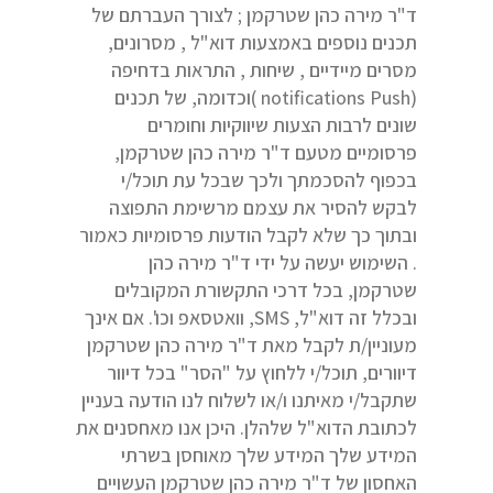
ד"ר מירה כהן שטרקמן ; לצורך העברתם של
תכנים נוספים באמצעות דוא"ל , מסרונים,
מסרים מיידיים , שיחות , התראות בדחיפה
(notifications Push )וכדומה, של תכנים
שונים לרבות הצעות שיווקיות וחומרים
פרסומיים מטעם ד"ר מירה כהן שטרקמן,
בכפוף להסכמתך ולכך שבכל עת תוכל/י
לבקש להסיר את עצמם מרשימת התפוצה
ובתוך כך שלא לקבל הודעות פרסומיות כאמור
. השימוש יעשה על ידי ד"ר מירה כהן
שטרקמן, בכל דרכי התקשורת המקובלים
ובכלל זה דוא"ל, SMS, וואטסאפ וכו'. אם אינך
מעוניין/ת לקבל מאת ד"ר מירה כהן שטרקמן
דיוורים, תוכל/י ללחוץ על "הסר" בכל דיוור
שתקבל/י מאיתנו ו/או לשלוח לנו הודעה בעניין
לכתובת הדוא"ל שלהלן. היכן אנו מאחסנים את
המידע שלך המידע שלך מאוחסן בשרתי
האחסון של ד"ר מירה כהן שטרקמן העשויים