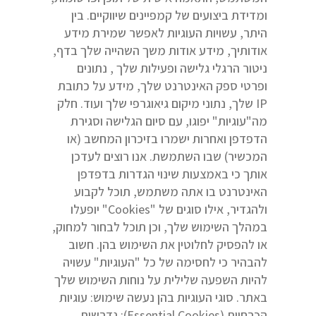
ומדידת ביצועים של קמפיינים שיווקיים. בין
היתר, עשויות העוגיות לאפשר שמירת מידע
אודותיך, מידע אודות משך השהייה שלך בדף,
ניטור הרגלי גלישה ופעילות שלך , נתונים
ופרטי ספק האינטרנט שלך, מידע על כתובת
IP שלך, נתוני מיקום גיאוגרפי שלך ועוד. חלק
מה"עוגיות" יפוגו, עם סיום הגלישה וסגירת
הדפדפן ואחרות ישמרו בזיכרון המחשב (או
המכשיר) שבו השתמשת. אנו רוצים לעדכן
אותך כי באמצעות שינוי הגדרות בדפדפן
האינטרנט בו אתה משתמש, תוכל לקבוע
ולהגדיר, אילו סוגים של "Cookies" יופעלו
במהלך השימוש שלך, וכן תוכל לבחור למחוק,
או להפסיק לחלוטין את השימוש בהן. חשוב
להבהיר כי לחסימה של כל "העוגיות" עשויה
להיות השפעה שלילית על נוחות השימוש שלך
באתר. סוגי העוגיות בהן נעשה שימוש: עוגיות
הכרחיות (Essential Cookies): נדרשות