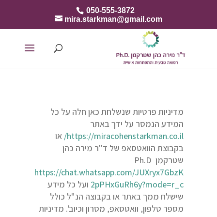
050-555-3872
mira.starkman@gmail.com
מדיניות פרטיות שנשלחת כאן חלה על כל
המידע הנמסר על ידך באתר
https://miracohenstarkman.co.il/
או
בקבוצת הוואטסאפ של ד"ר מירה כהן
שטרקמן Ph.D
https://chat.whatsapp.com/JUXryx7GbzK
2pPHxGuRh6y?mode=r_c
ועל כל מידע
שישלח ממך באתר או בקבוצה הנ"ל כולל
מספר טלפון, וואטסאפ, מסרון וכיוב'. מדיניות