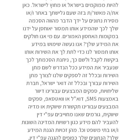
להיות ממוקמים בישראל או מחוץ לישראל. כאן
את/ה מאשר/ת בזה שעם גלישתך באתר ו/או
מסירת נתונים על ידך הדבר מהווה הסכמה
שלך לכך שהמידע אותו תמסור יאוחסן על ידנו
במקומות האחסון האמורים. עם מי אנו חולקים
את המידע שלך? אנו נעשה שימוש במידע
אותו תמסור לנו כדי לתת לך את השירות אותו
ביקשת לקבל ולשם כך, ניתנת הסכמתך לכך
שנעביר את המידע ככל הנדרש לשם מתן
השירות ובכלל זה לספקים שלנו לצורך מתן
השירות עבורך ובכלל זה דואר ישראל, חברת
שליחויות, ספקים המבצעים עבורינו דיוור
באמצעות SMS, דוא"ל או וואטסאפ, ספקים
המבצעים עבורינו תקשורת שיווקית או מדיה
שיווקית, גורמים שאנו מחוייבים עפ"י דין
להעביר להם מידע כגון רשויות המדינה השונות
ו/או בתי משפט וכו'. מהן זכויות הגנת המידע
שלך? הנתונים שלך כפופים להגנה עפ"י דין,