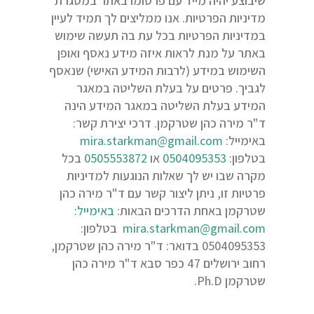
שיבוצע יהיה מייד עם פרסומו באתר במסגרת
מדיניות הפרטיות. אנו ממליצים לך תמיד לעיין
במדיניות הפרטיות בכל עת בה תעשה שימוש
באתר על מנת לראות איזה מידע נאסף ואופן
השימוש במידע (לרבות המידע האישי) שנאסף
לגביך. פרטים על בעלת השליטה במאגר
המידע בעלת השליטה במאגר המידע הינה
ד"ר מירה כהן שטרקמן. דרכי יצירת קשר:
באימייל:
mira.starkman@gmail.com
בטלפון:
0504095353
או
0505553872
בכל
מקרה שבו יש לך שאלות הנוגעות למדיניות
פרטיות זו, ניתן ליצור קשר עם ד"ר מירה כהן
שטרקמן באחת הדרכים הבאות:
באימייל:
mira.starkman@gmail.com
בטלפון:
0504095353 בדואר: ד"ר מירה כהן שטרקמן,
רחוב ירושלים 47 כפר סבא ד"ר מירה כהן
שטרקמן Ph.D.