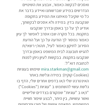
ואסכים לבקשה כאמור, אבצע את השינויים
הנדרשים במידע שברשותנו ואיידע בדבר את
כל מי שקיבל מאיתנו את המידע בתקופה
שנקבעה בדין. במידה ולא אסכים לבקשתך,
אודיע לך על כך באופן ובדרך שנקבעו
בתקנות. בכל מקרה שבו אסרב לאפשר לך עיון
כאמור נמסור לך הודעה על כך ועל הודעת
הסירוב לתיקון כאמור לעיל, תהא/י רשאי/ת
להגיש תובענה לבית המשפט באופן ובדרך
שנקבעו בתקנות. בבקשות לעיון ניתן לפנות
לכתובת דוא"ל:
mira.starkman@gmail.com
שימוש בעוגיות
(Cookies קוקיז): במידה וגלשת באתר
האינטרנט שלי ו/או בדפים אחרים שלי, הדף בו
גלשת עשוי להשתמש ב "עוגיות ("Cookies")
"ו/או ב "עוגיות" שמקורם בצדדים שלישיים
ואשר עשויות, בין היתר, לבצע שיפור חוויית
המשתמש, התאמה אישית של תוכן ופרסומות,