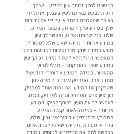
כמפורט להלן: זכותך עיון במידע – יש לך
הזכות לבקש מאיתנו לעיין בעצמך או על ידי
בא כח שהסמכת בכתב או על ידי אפוטרופוס
שלך במידע עליך המוחזק במאגר המידע
שלנו. ככל שתפנה אלינו, נאפשר לך עיון
במידע אודותיך ונהיה רשאים שלא למסור לך
מידע במידה ויתקיימו הנסיבות הקבועות בחוק
המאפשרות שלנו לא למסור מידע. זכותך עיון
במידע שאינו בהחזקתנו – מבלי לגרוע
מהאמור, במידה והמידע אודותיך יוחזק אצל
מחזיק אחר, המחזיק עבור ד"ר מירה כהן
שטרקמן את המידע, אנו נפנה אותך למחזיק,
תוך ציון פרטי המחזיק ונורה למחזיק, בכתב
לאפשר לך את העיון. זכותך לתיקון המידע
אודותיך – במידה ולאחר קבלת המידע
תסבור/י כי המידע אודותיך אינו נכון, שלם,
ברור או מעודכן, תהייה רשאי/ת לפנות אלינו
בבקשה לתקן את המידע או למוחקו. במידה