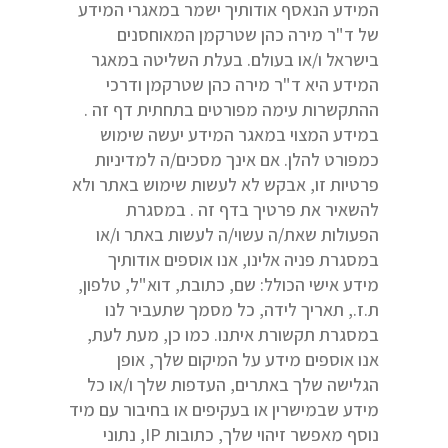
המידע הנאסף אודותיך ישמר במאגרי המידע
של ד"ר מירה כהן שטרקמן המאוחסנים
בישראל ו/או בעולם. בעלת השליטה במאגר
המידע היא ד"ר מירה כהן שטרקמן ודרכי
ההתקשרות עימה מפורטים בתחתית דף זה .
במידע המצוי במאגר המידע יעשה שימוש
כמפורט להלן. אם אינך מסכים/ה למדיניות
פרטיות זו, אבקש לא לעשות שימוש באתר ולא
להשאיר את פרטיך בדף זה . במסגרת
הפעולות שאת/ה עשוי/ה לעשות באתר ו/או
במסגרת פניה אלינו, אנו אוספים אודותיך
מידע אישי הכולל: שם, כתובת, דוא"ל, טלפון,
ת.ז., תאריך לידה, כל מסמך שתעביר לנו
במסגרת תקשורת איתנו. כמו כן, מעת לעת,
אנו אוספים מידע על המיקום שלך, אופן
הגלישה שלך באתרים, העדפות שלך ו/או כל
מידע שבמישרין או בעקיפים או בחיבור עם מיד
נוסף מאפשר זיהוי שלך, כתובות IP, נתוני