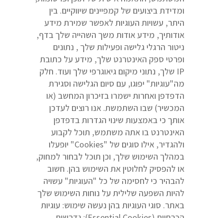
ומדידת ביצועים של קמפיינים שיווקיים. בין
היתר, עשויות העוגיות לאפשר שמירת מידע
אודותיך, מידע אודות משך השהייה שלך בדף,
ניטור הרגלי גלישה ופעילות שלך , נתונים
ופרטי ספק האינטרנט שלך, מידע על כתובת
IP שלך, נתוני מיקום גיאוגרפי שלך ועוד. חלק
מה"עוגיות" יפוגו, עם סיום הגלישה וסגירת
הדפדפן ואחרות ישמרו בזיכרון המחשב (או
המכשיר) שבו השתמשת. אנו רוצים לעדכן
אותך כי באמצעות שינוי הגדרות בדפדפן
האינטרנט בו אתה משתמש, תוכל לקבוע
ולהגדיר, אילו סוגים של "Cookies" יופעלו
במהלך השימוש שלך, וכן תוכל לבחור למחוק,
או להפסיק לחלוטין את השימוש בהן. חשוב
להבהיר כי לחסימה של כל "העוגיות" עשויה
להיות השפעה שלילית על נוחות השימוש שלך
באתר. סוגי העוגיות בהן נעשה שימוש: עוגיות
הכרחיות (Essential Cookies): נדרשות