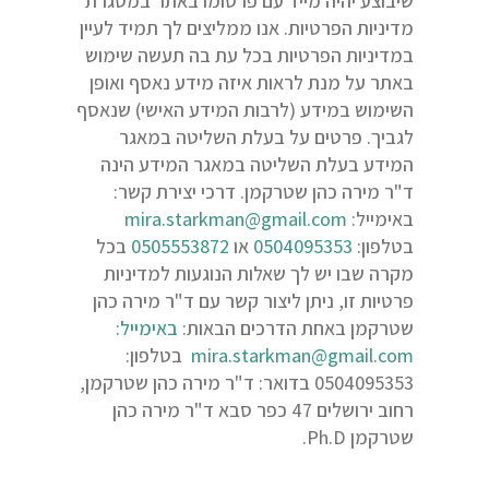
שיבוצע יהיה מייד עם פרסומו באתר במסגרת
מדיניות הפרטיות. אנו ממליצים לך תמיד לעיין
במדיניות הפרטיות בכל עת בה תעשה שימוש
באתר על מנת לראות איזה מידע נאסף ואופן
השימוש במידע (לרבות המידע האישי) שנאסף
לגביך. פרטים על בעלת השליטה במאגר
המידע בעלת השליטה במאגר המידע הינה
ד"ר מירה כהן שטרקמן. דרכי יצירת קשר:
באימייל:
mira.starkman@gmail.com
בטלפון:
0504095353
או
0505553872
בכל
מקרה שבו יש לך שאלות הנוגעות למדיניות
פרטיות זו, ניתן ליצור קשר עם ד"ר מירה כהן
שטרקמן באחת הדרכים הבאות:
באימייל:
mira.starkman@gmail.com
בטלפון:
0504095353 בדואר: ד"ר מירה כהן שטרקמן,
רחוב ירושלים 47 כפר סבא ד"ר מירה כהן
שטרקמן Ph.D.