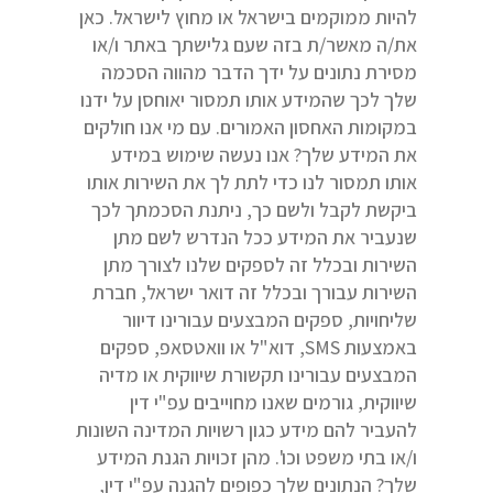
להיות ממוקמים בישראל או מחוץ לישראל. כאן
את/ה מאשר/ת בזה שעם גלישתך באתר ו/או
מסירת נתונים על ידך הדבר מהווה הסכמה
שלך לכך שהמידע אותו תמסור יאוחסן על ידנו
במקומות האחסון האמורים. עם מי אנו חולקים
את המידע שלך? אנו נעשה שימוש במידע
אותו תמסור לנו כדי לתת לך את השירות אותו
ביקשת לקבל ולשם כך, ניתנת הסכמתך לכך
שנעביר את המידע ככל הנדרש לשם מתן
השירות ובכלל זה לספקים שלנו לצורך מתן
השירות עבורך ובכלל זה דואר ישראל, חברת
שליחויות, ספקים המבצעים עבורינו דיוור
באמצעות SMS, דוא"ל או וואטסאפ, ספקים
המבצעים עבורינו תקשורת שיווקית או מדיה
שיווקית, גורמים שאנו מחוייבים עפ"י דין
להעביר להם מידע כגון רשויות המדינה השונות
ו/או בתי משפט וכו'. מהן זכויות הגנת המידע
שלך? הנתונים שלך כפופים להגנה עפ"י דין,