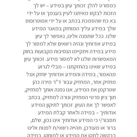
כמפורט להלן: זכותך עיון במידע – יש לך
הזכות לבקש מאיתנו לעיין בעצמך או על ידי
בא כח שהסמכת בכתב או על ידי אפוטרופוס
שלך במידע עליך המוחזק במאגר המידע
שלנו. ככל שתפנה אלינו, נאפשר לך עיון
במידע אודותיך ונהיה רשאים שלא למסור לך
מידע במידה ויתקיימו הנסיבות הקבועות בחוק
המאפשרות שלנו לא למסור מידע. זכותך עיון
במידע שאינו בהחזקתנו – מבלי לגרוע
מהאמור, במידה והמידע אודותיך יוחזק אצל
מחזיק אחר, המחזיק עבור ד"ר מירה כהן
שטרקמן את המידע, אנו נפנה אותך למחזיק,
תוך ציון פרטי המחזיק ונורה למחזיק, בכתב
לאפשר לך את העיון. זכותך לתיקון המידע
אודותיך – במידה ולאחר קבלת המידע
תסבור/י כי המידע אודותיך אינו נכון, שלם,
ברור או מעודכן, תהייה רשאי/ת לפנות אלינו
בבקשה לתקן את המידע או למוחקו. במידה