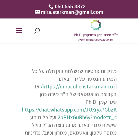
050-555-3872
mira.starkman@gmail.com
מדיניות פרטיות שנשלחת כאן חלה על כל
המידע הנמסר על ידך באתר
https://miracohenstarkman.co.il/
או
בקבוצת הוואטסאפ של ד"ר מירה כהן
שטרקמן Ph.D
https://chat.whatsapp.com/JUXryx7GbzK
2pPHxGuRh6y?mode=r_c
ועל כל מידע
שישלח ממך באתר או בקבוצה הנ"ל כולל
מספר טלפון, וואטסאפ, מסרון וכיוב'. מדיניות