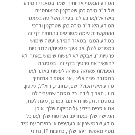
המידע הנאסף אודותיך ישמר במאגרי המידע
של ד"ר מירה כהן שטרקמן המאוחסנים
בישראל ו/או בעולם. בעלת השליטה במאגר
המידע היא ד"ר מירה כהן שטרקמן ודרכי
ההתקשרות עימה מפורטים בתחתית דף זה .
במידע המצוי במאגר המידע יעשה שימוש
כמפורט להלן. אם אינך מסכים/ה למדיניות
פרטיות זו, אבקש לא לעשות שימוש באתר ולא
להשאיר את פרטיך בדף זה . במסגרת
הפעולות שאת/ה עשוי/ה לעשות באתר ו/או
במסגרת פניה אלינו, אנו אוספים אודותיך
מידע אישי הכולל: שם, כתובת, דוא"ל, טלפון,
ת.ז., תאריך לידה, כל מסמך שתעביר לנו
במסגרת תקשורת איתנו. כמו כן, מעת לעת,
אנו אוספים מידע על המיקום שלך, אופן
הגלישה שלך באתרים, העדפות שלך ו/או כל
מידע שבמישרין או בעקיפים או בחיבור עם מיד
נוסף מאפשר זיהוי שלך, כתובות IP, נתוני