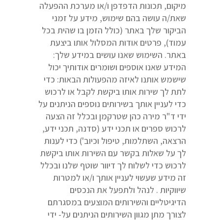
מיקום, תכונות הדפדפן ו/או מערכת ההפעלה
שאת/ה עושה בהם שימוש, מידע על זמני
הביקור שלך באתר (כולל הזמן בו שהית בכל
עמוד), פרטים אודות המסלול אותו ביצעת
באתר. השימוש שאנו עושים במידע שלך:
המידע שאנו אוספים ושומרים אודותיך יכול
שישמש אותנו לאיזה מהפעולות הבאות: כדי
לתת לך שירות אותו ביקשת לקבל או לרכוש
כדי לעניין אותך בשירותים נוספים הניתנים על
ידי ד"ר מירה כהן שטרקמן ובכלל זה הצעה
לרכוש ספרים או תכני ידע (סדנה, תכני ידע,
הרצאה, השתלמות, טיפול וכיוב') כדי לענות
לך על שאלות בקשר עם השירות אותו ביקשת
לרכוש כדי לשלוח לך דיוור שוטף שלנו ובכלל
זה מידע שעשוי לעניין אותך ו/או למטרות
שיווקיות . לנהל ולתפעל את הנכסים
הדיגיטליים והשירותים המוצעים במסגרתם
לצורך מתן מגוון השירותים הניתנים על- ידי