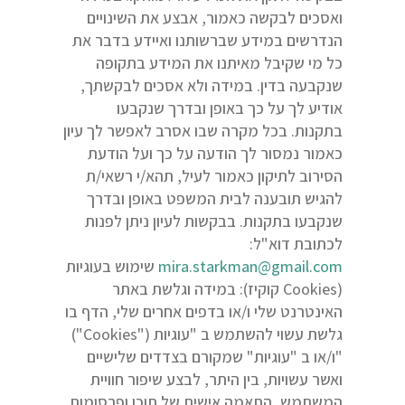
ואסכים לבקשה כאמור, אבצע את השינויים
הנדרשים במידע שברשותנו ואיידע בדבר את
כל מי שקיבל מאיתנו את המידע בתקופה
שנקבעה בדין. במידה ולא אסכים לבקשתך,
אודיע לך על כך באופן ובדרך שנקבעו
בתקנות. בכל מקרה שבו אסרב לאפשר לך עיון
כאמור נמסור לך הודעה על כך ועל הודעת
הסירוב לתיקון כאמור לעיל, תהא/י רשאי/ת
להגיש תובענה לבית המשפט באופן ובדרך
שנקבעו בתקנות. בבקשות לעיון ניתן לפנות
לכתובת דוא"ל:
mira.starkman@gmail.com
שימוש בעוגיות
(Cookies קוקיז): במידה וגלשת באתר
האינטרנט שלי ו/או בדפים אחרים שלי, הדף בו
גלשת עשוי להשתמש ב "עוגיות ("Cookies")
"ו/או ב "עוגיות" שמקורם בצדדים שלישיים
ואשר עשויות, בין היתר, לבצע שיפור חוויית
המשתמש, התאמה אישית של תוכן ופרסומות,