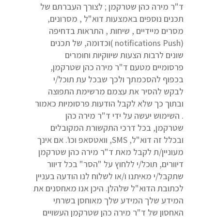
ד"ר מירה כהן שטרקמן ; לצורך העברתם של
תכנים נוספים באמצעות דוא"ל , מסרונים,
מסרים מיידיים , שיחות , התראות בדחיפה
(notifications Push )וכדומה, של תכנים
שונים לרבות הצעות שיווקיות וחומרים
פרסומיים מטעם ד"ר מירה כהן שטרקמן,
בכפוף להסכמתך ולכך שבכל עת תוכל/י
לבקש להסיר את עצמם מרשימת התפוצה
ובתוך כך שלא לקבל הודעות פרסומיות כאמור
. השימוש יעשה על ידי ד"ר מירה כהן
שטרקמן, בכל דרכי התקשורת המקובלים
ובכלל זה דוא"ל, SMS, וואטסאפ וכו'. אם אינך
מעוניין/ת לקבל מאת ד"ר מירה כהן שטרקמן
דיוורים, תוכל/י ללחוץ על "הסר" בכל דיוור
שתקבל/י מאיתנו ו/או לשלוח לנו הודעה בעניין
לכתובת הדוא"ל שלהלן. היכן אנו מאחסנים את
המידע שלך המידע שלך מאוחסן בשרתי
האחסון של ד"ר מירה כהן שטרקמן העשויים