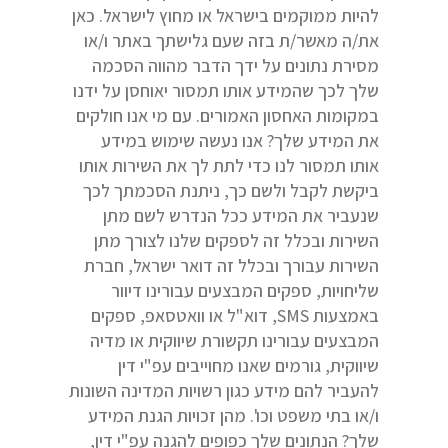
להיות ממוקמים בישראל או מחוץ לישראל. כאן
את/ה מאשר/ת בזה שעם גלישתך באתר ו/או
מסירת נתונים על ידך הדבר מהווה הסכמה
שלך לכך שהמידע אותו תמסור יאוחסן על ידנו
במקומות האחסון האמורים. עם מי אנו חולקים
את המידע שלך? אנו נעשה שימוש במידע
אותו תמסור לנו כדי לתת לך את השירות אותו
ביקשת לקבל ולשם כך, ניתנת הסכמתך לכך
שנעביר את המידע ככל הנדרש לשם מתן
השירות ובכלל זה לספקים שלנו לצורך מתן
השירות עבורך ובכלל זה דואר ישראל, חברת
שליחויות, ספקים המבצעים עבורינו דיוור
באמצעות SMS, דוא"ל או וואטסאפ, ספקים
המבצעים עבורינו תקשורת שיווקית או מדיה
שיווקית, גורמים שאנו מחוייבים עפ"י דין
להעביר להם מידע כגון רשויות המדינה השונות
ו/או בתי משפט וכו'. מהן זכויות הגנת המידע
שלך? הנתונים שלך כפופים להגנה עפ"י דין,