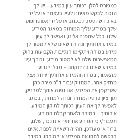
כמפורט להלן: זכותך עיון במידע – יש לך
הזכות לבקש מאיתנו לעיין בעצמך או על ידי
בא כח שהסמכת בכתב או על ידי אפוטרופוס
שלך במידע עליך המוחזק במאגר המידע
שלנו. ככל שתפנה אלינו, נאפשר לך עיון
במידע אודותיך ונהיה רשאים שלא למסור לך
מידע במידה ויתקיימו הנסיבות הקבועות בחוק
המאפשרות שלנו לא למסור מידע. זכותך עיון
במידע שאינו בהחזקתנו – מבלי לגרוע
מהאמור, במידה והמידע אודותיך יוחזק אצל
מחזיק אחר, המחזיק עבור ד"ר מירה כהן
שטרקמן את המידע, אנו נפנה אותך למחזיק,
תוך ציון פרטי המחזיק ונורה למחזיק, בכתב
לאפשר לך את העיון. זכותך לתיקון המידע
אודותיך – במידה ולאחר קבלת המידע
תסבור/י כי המידע אודותיך אינו נכון, שלם,
ברור או מעודכן, תהייה רשאי/ת לפנות אלינו
בבקשה לתקן את המידע או למוחקו. במידה