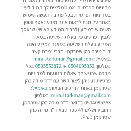
שיבוצע יהיה מייד עם פרסומו באתר במסגרת
מדיניות הפרטיות. אנו ממליצים לך תמיד לעיין
במדיניות הפרטיות בכל עת בה תעשה שימוש
באתר על מנת לראות איזה מידע נאסף ואופן
השימוש במידע (לרבות המידע האישי) שנאסף
לגביך. פרטים על בעלת השליטה במאגר
המידע בעלת השליטה במאגר המידע הינה
ד"ר מירה כהן שטרקמן. דרכי יצירת קשר:
באימייל:
mira.starkman@gmail.com
בטלפון:
0504095353
או
0505553872
בכל
מקרה שבו יש לך שאלות הנוגעות למדיניות
פרטיות זו, ניתן ליצור קשר עם ד"ר מירה כהן
שטרקמן באחת הדרכים הבאות:
באימייל:
mira.starkman@gmail.com
בטלפון:
0504095353 בדואר: ד"ר מירה כהן שטרקמן,
רחוב ירושלים 47 כפר סבא ד"ר מירה כהן
שטרקמן Ph.D.