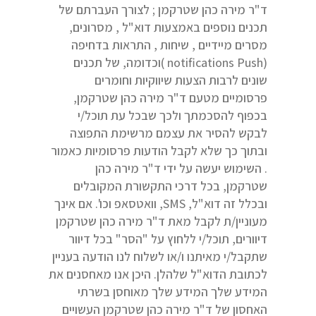
ד"ר מירה כהן שטרקמן ; לצורך העברתם של
תכנים נוספים באמצעות דוא"ל , מסרונים,
מסרים מיידיים , שיחות , התראות בדחיפה
(notifications Push )וכדומה, של תכנים
שונים לרבות הצעות שיווקיות וחומרים
פרסומיים מטעם ד"ר מירה כהן שטרקמן,
בכפוף להסכמתך ולכך שבכל עת תוכל/י
לבקש להסיר את עצמם מרשימת התפוצה
ובתוך כך שלא לקבל הודעות פרסומיות כאמור
. השימוש יעשה על ידי ד"ר מירה כהן
שטרקמן, בכל דרכי התקשורת המקובלים
ובכלל זה דוא"ל, SMS, וואטסאפ וכו'. אם אינך
מעוניין/ת לקבל מאת ד"ר מירה כהן שטרקמן
דיוורים, תוכל/י ללחוץ על "הסר" בכל דיוור
שתקבל/י מאיתנו ו/או לשלוח לנו הודעה בעניין
לכתובת הדוא"ל שלהלן. היכן אנו מאחסנים את
המידע שלך המידע שלך מאוחסן בשרתי
האחסון של ד"ר מירה כהן שטרקמן העשויים