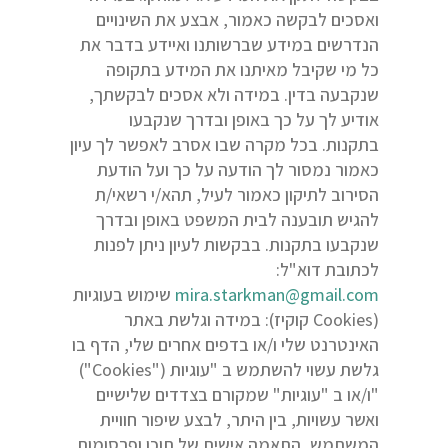
ואסכים לבקשה כאמור, אבצע את השינויים
הנדרשים במידע שברשותנו ואיידע בדבר את
כל מי שקיבל מאיתנו את המידע בתקופה
שנקבעה בדין. במידה ולא אסכים לבקשתך,
אודיע לך על כך באופן ובדרך שנקבעו
בתקנות. בכל מקרה שבו אסרב לאפשר לך עיון
כאמור נמסור לך הודעה על כך ועל הודעת
הסירוב לתיקון כאמור לעיל, תהא/י רשאי/ת
להגיש תובענה לבית המשפט באופן ובדרך
שנקבעו בתקנות. בבקשות לעיון ניתן לפנות
לכתובת דוא"ל:
mira.starkman@gmail.com
שימוש בעוגיות
(Cookies קוקיז): במידה וגלשת באתר
האינטרנט שלי ו/או בדפים אחרים שלי, הדף בו
גלשת עשוי להשתמש ב "עוגיות ("Cookies")
"ו/או ב "עוגיות" שמקורם בצדדים שלישיים
ואשר עשויות, בין היתר, לבצע שיפור חוויית
המשתמש, התאמה אישית של תוכן ופרסומות,