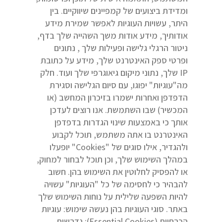
ומדידת ביצועים של קמפיינים שיווקיים. בין
היתר, עשויות העוגיות לאפשר שמירת מידע
אודותיך, מידע אודות משך השהייה שלך בדף,
ניטור הרגלי גלישה ופעילות שלך , נתונים
ופרטי ספק האינטרנט שלך, מידע על כתובת
IP שלך, נתוני מיקום גיאוגרפי שלך ועוד. חלק
מה"עוגיות" יפוגו, עם סיום הגלישה וסגירת
הדפדפן ואחרות ישמרו בזיכרון המחשב (או
המכשיר) שבו השתמשת. אנו רוצים לעדכן
אותך כי באמצעות שינוי הגדרות בדפדפן
האינטרנט בו אתה משתמש, תוכל לקבוע
ולהגדיר, אילו סוגים של "Cookies" יופעלו
במהלך השימוש שלך, וכן תוכל לבחור למחוק,
או להפסיק לחלוטין את השימוש בהן. חשוב
להבהיר כי לחסימה של כל "העוגיות" עשויה
להיות השפעה שלילית על נוחות השימוש שלך
באתר. סוגי העוגיות בהן נעשה שימוש: עוגיות
הכרחיות (Essential Cookies): נדרשות