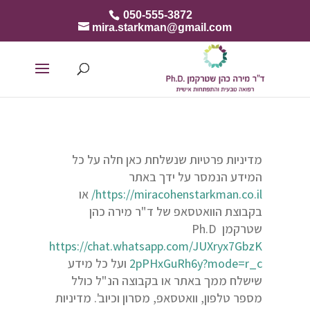
050-555-3872
mira.starkman@gmail.com
מדיניות פרטיות שנשלחת כאן חלה על כל
המידע הנמסר על ידך באתר
https://miracohenstarkman.co.il/
או
בקבוצת הוואטסאפ של ד"ר מירה כהן
שטרקמן Ph.D
https://chat.whatsapp.com/JUXryx7GbzK
2pPHxGuRh6y?mode=r_c
ועל כל מידע
שישלח ממך באתר או בקבוצה הנ"ל כולל
מספר טלפון, וואטסאפ, מסרון וכיוב'. מדיניות