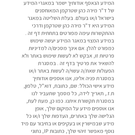
המידע הנאסף אודותיך ישמר במאגרי המידע
של ד"ר מירה כהן שטרקמן המאוחסנים
בישראל ו/או בעולם. בעלת השליטה במאגר
המידע היא ד"ר מירה כהן שטרקמן ודרכי
ההתקשרות עימה מפורטים בתחתית דף זה .
במידע המצוי במאגר המידע יעשה שימוש
כמפורט להלן. אם אינך מסכים/ה למדיניות
פרטיות זו, אבקש לא לעשות שימוש באתר ולא
להשאיר את פרטיך בדף זה . במסגרת
הפעולות שאת/ה עשוי/ה לעשות באתר ו/או
במסגרת פניה אלינו, אנו אוספים אודותיך
מידע אישי הכולל: שם, כתובת, דוא"ל, טלפון,
ת.ז., תאריך לידה, כל מסמך שתעביר לנו
במסגרת תקשורת איתנו. כמו כן, מעת לעת,
אנו אוספים מידע על המיקום שלך, אופן
הגלישה שלך באתרים, העדפות שלך ו/או כל
מידע שבמישרין או בעקיפים או בחיבור עם מיד
נוסף מאפשר זיהוי שלך, כתובות IP, נתוני