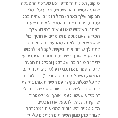
מיקום, תכונות הדפדפן ו/או מערכת ההפעלה
שאת/ה עושה בהם שימוש, מידע על זמני
הביקור שלך באתר (כולל הזמן בו שהית בכל
עמוד), פרטים אודות המסלול אותו ביצעת
באתר. השימוש שאנו עושים במידע שלך:
המידע שאנו אוספים ושומרים אודותיך יכול
שישמש אותנו לאיזה מהפעולות הבאות: כדי
לתת לך שירות אותו ביקשת לקבל או לרכוש
כדי לעניין אותך בשירותים נוספים הניתנים על
ידי ד"ר מירה כהן שטרקמן ובכלל זה הצעה
לרכוש ספרים או תכני ידע (סדנה, תכני ידע,
הרצאה, השתלמות, טיפול וכיוב') כדי לענות
לך על שאלות בקשר עם השירות אותו ביקשת
לרכוש כדי לשלוח לך דיוור שוטף שלנו ובכלל
זה מידע שעשוי לעניין אותך ו/או למטרות
שיווקיות . לנהל ולתפעל את הנכסים
הדיגיטליים והשירותים המוצעים במסגרתם
לצורך מתן מגוון השירותים הניתנים על- ידי