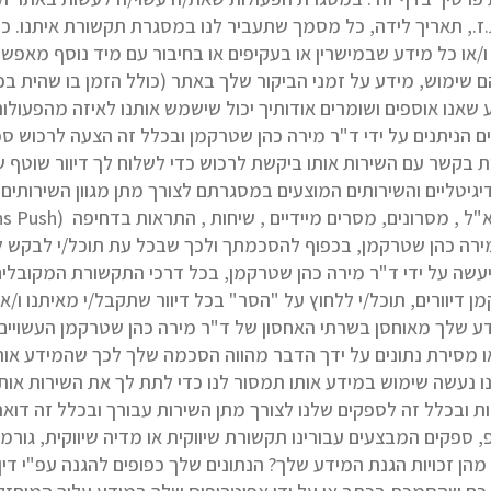
ת.ז., תאריך לידה, כל מסמך שתעביר לנו במסגרת תקשורת איתנו. כמ
ימוש, מידע על זמני הביקור שלך באתר (כולל הזמן בו שהית בכל
שאנו אוספים ושומרים אודותיך יכול שישמש אותנו לאיזה מהפעולות
ים הניתנים על ידי ד"ר מירה כהן שטרקמן ובכלל זה הצעה לרכוש ספ
ת בקשר עם השירות אותו ביקשת לרכוש כדי לשלוח לך דיוור שוטף שלנ
גיטליים והשירותים המוצעים במסגרתם לצורך מתן מגוון השירותים ה
 מירה כהן שטרקמן, בכפוף להסכמתך ולכך שבכל עת תוכל/י לבקש
 דיוורים, תוכל/י ללחוץ על "הסר" בכל דיוור שתקבל/י מאיתנו ו/או
ע שלך מאוחסן בשרתי האחסון של ד"ר מירה כהן שטרקמן העשויים 
 מסירת נתונים על ידך הדבר מהווה הסכמה שלך לכך שהמידע אותו 
נו נעשה שימוש במידע אותו תמסור לנו כדי לתת לך את השירות או
ובכלל זה לספקים שלנו לצורך מתן השירות עבורך ובכלל זה דואר
 SMS, דוא"ל או וואטסאפ, ספקים המבצעים עבורינו תקשורת שיווקית או מדיה שיווק
. מהן זכויות הגנת המידע שלך? הנתונים שלך כפופים להגנה עפ"י דין