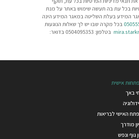
ים לשנות את תנאי מדיניות הפרטיות בכל עת, תוקף
פרטיות בכל עת בה תעשה שימוש באתר על מנת
אגר המידע בעלת השליטה במאגר המידע הינה
05055
בכל מקרה שבו יש לך שאלות הנוגעות
mira.star
בטלפון: 0504095353 בדואר:
תחות אישית
י באך
דולוגיה
תח האישי לבריאות
ן מודרך
ן גוף ונפש