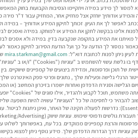
א כח שהסמכת בכתב או על ידי אפוטרופוס שלך במידע עליך המוחזק
א למסור לך מידע במידה ויתקיימו הנסיבות הקבועות בחוק המאפשרו
 והמידע אודותיך יוחזק אצל מחזיק אחר, המחזיק עבור ד"ר מירה כ
 בכתב לאפשר לך את העיון. זכותך לתיקון המידע אודותיך – במידה 
/ת לפנות אלינו בבקשה לתקן את המידע או למוחקו. במידה ואסכים ל
 מאיתנו את המידע בתקופה שנקבעה בדין. במידה ולא אסכים לבקש
אמור נמסור לך הודעה על כך ועל הודעת הסירוב לתיקון כאמור לעי
עיון ניתן לפנות לכתובת דוא"ל:
mira.starkman@gmail.com
באתר האינטרנט שלי ו/או בדפים אחרים שלי, ה
ת של תוכן ופרסומות, ומדידת ביצועים של קמפיינים שיווקיים. בין
 סיום הגלישה וסגירת הדפדפן ואחרות ישמרו בזיכרון המחשב (או המ
באמצעות שינוי הגדר
וב להבהיר כי לחסימה של כל "העוגיות" עשויה להיות השפעה שלילי
I) מאפשרות התאמת פרסומות והרצת קמפיינים ממוקדים. בכל עת, באפשרותך 
חוק עוגיות דרך הגדרות הדפדפן שלך. מידע נוסף ניתן למצוא בקישור