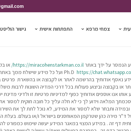
@gmail.com
עית
צמחי מרפא
התפתחות אישית
גישור הוליסטי
דע הנמסר על ידך באתר
https://miracohenstarkman.co.il/
או בק
https://chat.whatsapp
Ph.D
ועל כל מידע שישלח ממך באתר א
ה מידע נאסף אודותיך בהרשמה לאתר או לקבוצה או בהשארת פרטים ב
תר או בקבוצה וביצוע פעולות בכל דרכי המדיה השונות לרבות משלוח
ותו אנו אוספים אודותיך כפוף למדיניות פרטיות זו ולדיני מדינת 
סכמתך המלאה וידוע לך כי לא חלה עליך כל חובה חוקית למסור את
במידה ותבחר שלא למסור את המידע, לא נוכל לתת לך את השירות
 ד"ר מירה כהן שטרקמן המאוחסנים בישראל ו/או בעולם. בעלת ה
 דף זה . במידע המצוי במאגר המידע יעשה שימוש כמפורט להלן. 
טיך בדף זה . במסגרת הפעולות שאת/ה עשוי/ה לעשות באתר ו/או 