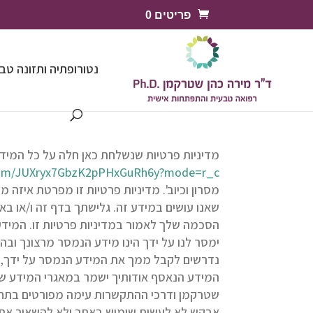
פריטים 0
נטורופתיה ותזונה טב
מדיניות פרטיות שנשלחת כאן חלה על כל המי
.com/JUXryx7GbzK2pPHxGuRh6y?mode=r_c
מסרון וכיוב'. מדיניות פרטיות זו מפרטת איז
שאנו עושים במידע זה. גלישתך בדף זה ו/או בא
הסכמה שלך לאמור במדיניות פרטיות זו. המידע א
ימסר לנו על ידך הינו מידע הנמסר מרצונך ובה
נדרשים לקבל ממך את המידע הנמסר על ידך, ו
המידע הנאסף אודותיך ישמר במאגרי המידע של
שטרקמן ודרכי ההתקשרות עימה מפורטים בתחתית
אבקש לא לעשות שימוש באתר ולא להשאיר את פר