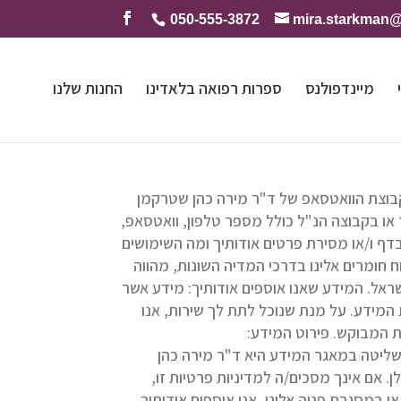
050-555-3872
mira.starkman
מיינדפולנס
ספרות רפואה בלאדינו
החנות שלנו
בוצת הוואטסאפ של ד"ר מירה כהן שטרקמן
ו בקבוצה הנ"ל כולל מספר טלפון, וואטסאפ,
דף ו/או מסירת פרטים אודותיך ומה השימושים
 חומרים אלינו בדרכי המדיה השונות, מהווה
ישראל. המידע שאנו אוספים אודותיך: מידע אשר
 המידע. על מנת שנוכל לתת לך שירות, אנו
 המבוקש. פירוט המידע:
שליטה במאגר המידע היא ד"ר מירה כהן
אם אינך מסכים/ה למדיניות פרטיות זו,
במסגרת פניה אלינו, אנו אוספים אודותיך