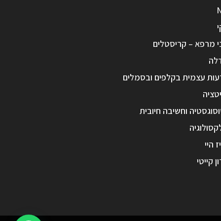
י
י מרפא – קריסטלים
לה
עות עצמית בקלפים ובסמלים
טציה
סוגסטיה וחשיבה חיובית
קסולוגיה
ז היי
ון קייטי