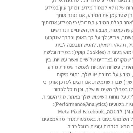
 במאגר המידע שלנו. ככל שתפנה אלינו,
ת שלנו לא למסור מידע. זכותך עיון במידע
הן שטרקמן את המידע, אנו נפנה אותך
ולאחר קבלת המידע תסבור/י כי המידע אודותיך
בקשה כאמור, אבצע את השינויים הנדרשים
תך, אודיע לך על כך באופן ובדרך שנקבעו
ל, תהא/י רשאי/ת להגיש תובענה לבית
שימוש בעוגיות (Cookies קוקיז): במידה וגלשת
דף בו גלשת עשוי להשתמש ב "עוגיות ("Cookies") "ו/או ב "עוגיות" שמקורם בצדדים שלישיים ואשר עשויות, בין
 היתר, עשויות העוגיות לאפשר שמירת מידע
אודותיך, מידע אודות משך השהייה שלך בדף, ניטור הרגלי גלישה ופעילות שלך , נתונים ופרטי ספק האינטרנט שלך, מידע על כתובת IP שלך, נתוני מיקום
כשיר) שבו השתמשת. אנו רוצים לעדכן אותך כי
ות בדפדפן האינטרנט בו אתה משתמש, תוכל לקבוע ולהגדיר, אילו סוגים של "Cookies" יופעלו במהלך השימוש שלך, וכן תוכל לבחור
ת על נוחות השימוש שלך באתר. סוגי העוגיות
בהן נעשה שימוש: עוגיות הכרחיות (Essential Cookies): נדרשות לפעולה תקינה של האתר, ואינן ניתנות לביטול. עוגיות ביצועים (Performance/Analytics):
לדוגמה: Google Analytics – מאפשרות למדוד תעבורת גולשים ודפוסי שימוש. עוגיות שיווק (Marketing/Advertising): לדוגמה,Meta Pixel Facebook,
לשלוט על השימוש בעוגיות באמצעות אחד מהאמצעים
 הבא: הגדרות עוגיות בגוגל כרום