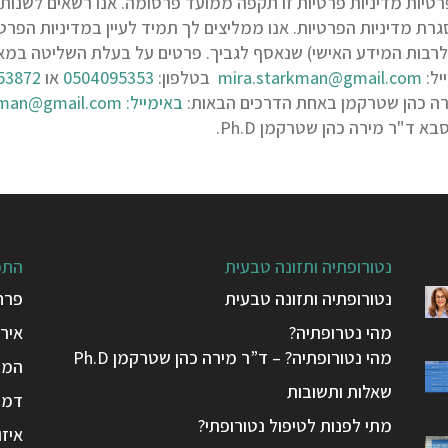
chrome תוקף מדיניות הפרטיות מדיניות פרטיות זו תקפה ממועד פרסומה. אנו רשא
סגרת מדיניות הפרטיות. אנו ממליצים לך תמיד לעיין במדיניות ה
(לרבות המידע האישי) שנאסף לגביך. פרטים על בעלת השליטה במ
יל:
mira.starkman@gmail.com
בטלפון:
0504095353
או
53872
מירה כהן שטרקמן באחת הדרכים הבאות:
באימייל:
kman@gmail.com
נטורופתיה ותזונה טבעית
התפ
נטורופתיה ותזונה טבעית
פרח
מהי נטרופתיה?
אירי
מהי נטורופתיה? – ד”ר מירה כהן שטרקמן Ph.D
המפ
שאלות ותשובות
דמיו
מתי לפנות לטיפול נטורופתי?
איזו