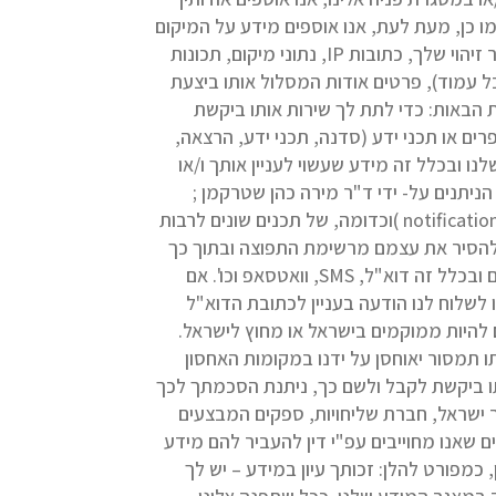
ו כן, מעת לעת, אנו אוספים מידע על המיקום
שלך, אופן הגלישה שלך באתרים, העדפות שלך ו/או כל מידע שבמישרין או בעקיפים או בחיבור עם מיד נוסף מאפשר זיהוי שלך, כתובות IP, נתוני מיקום, תכונות
 עמוד), פרטים אודות המסלול אותו ביצעת
 הבאות: כדי לתת לך שירות אותו ביקשת
רים או תכני ידע (סדנה, תכני ידע, הרצאה,
ו ובכלל זה מידע שעשוי לעניין אותך ו/או
ניתנים על- ידי ד"ר מירה כהן שטרקמן ;
לצורך העברתם של תכנים נוספים באמצעות דוא"ל , מסרונים, מסרים מיידיים , שיחות , התראות בדחיפה (notifications Push )וכדומה, של תכנים שונים לרבות
 להסיר את עצמם מרשימת התפוצה ובתוך כך
שלא לקבל הודעות פרסומיות כאמור . השימוש יעשה על ידי ד"ר מירה כהן שטרקמן, בכל דרכי התקשורת המקובלים ובכלל זה דוא"ל, SMS, וואטסאפ וכו'. אם
 לשלוח לנו הודעה בעניין לכתובת הדוא"ל
להיות ממוקמים בישראל או מחוץ לישראל.
תמסור יאוחסן על ידנו במקומות האחסון
תו ביקשת לקבל ולשם כך, ניתנת הסכמתך לכך
 ישראל, חברת שליחויות, ספקים המבצעים
ית, גורמים שאנו מחוייבים עפ"י דין להעביר להם מידע
, כמפורט להלן: זכותך עיון במידע – יש לך