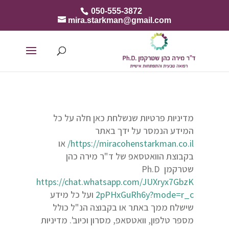
050-555-3872
mira.starkman@gmail.com
מדיניות פרטיות שנשלחת כאן חלה על כל
המידע הנמסר על ידך באתר
https://miracohenstarkman.co.il/
או
בקבוצת הוואטסאפ של ד"ר מירה כהן
שטרקמן Ph.D
https://chat.whatsapp.com/JUXryx7GbzK
2pPHxGuRh6y?mode=r_c
ועל כל מידע
שישלח ממך באתר או בקבוצה הנ"ל כולל
מספר טלפון, וואטסאפ, מסרון וכיוב'. מדיניות