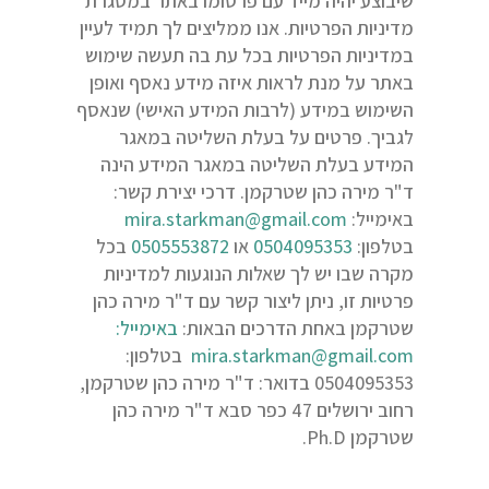
שיבוצע יהיה מייד עם פרסומו באתר במסגרת
מדיניות הפרטיות. אנו ממליצים לך תמיד לעיין
במדיניות הפרטיות בכל עת בה תעשה שימוש
באתר על מנת לראות איזה מידע נאסף ואופן
השימוש במידע (לרבות המידע האישי) שנאסף
לגביך. פרטים על בעלת השליטה במאגר
המידע בעלת השליטה במאגר המידע הינה
ד"ר מירה כהן שטרקמן. דרכי יצירת קשר:
באימייל:
mira.starkman@gmail.com
בטלפון:
0504095353
או
0505553872
בכל
מקרה שבו יש לך שאלות הנוגעות למדיניות
פרטיות זו, ניתן ליצור קשר עם ד"ר מירה כהן
שטרקמן באחת הדרכים הבאות:
באימייל:
mira.starkman@gmail.com
בטלפון:
0504095353 בדואר: ד"ר מירה כהן שטרקמן,
רחוב ירושלים 47 כפר סבא ד"ר מירה כהן
שטרקמן Ph.D.