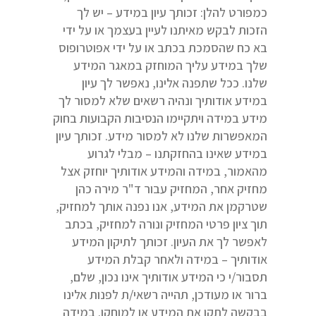
כמפורט להלן: זכותך עיון במידע – יש לך
הזכות לבקש מאיתנו לעיין בעצמך או על ידי
בא כח שהסמכת בכתב או על ידי אפוטרופוס
שלך במידע עליך המוחזק במאגר המידע
שלנו. ככל שתפנה אלינו, נאפשר לך עיון
במידע אודותיך ונהיה רשאים שלא למסור לך
מידע במידה ויתקיימו הנסיבות הקבועות בחוק
המאפשרות שלנו לא למסור מידע. זכותך עיון
במידע שאינו בהחזקתנו – מבלי לגרוע
מהאמור, במידה והמידע אודותיך יוחזק אצל
מחזיק אחר, המחזיק עבור ד"ר מירה כהן
שטרקמן את המידע, אנו נפנה אותך למחזיק,
תוך ציון פרטי המחזיק ונורה למחזיק, בכתב
לאפשר לך את העיון. זכותך לתיקון המידע
אודותיך – במידה ולאחר קבלת המידע
תסבור/י כי המידע אודותיך אינו נכון, שלם,
ברור או מעודכן, תהייה רשאי/ת לפנות אלינו
בבקשה לתקן את המידע או למוחקו. במידה