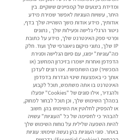
ומדידת ביצועים של קמפיינים שיווקיים. בין
היתר, עשויות העוגיות לאפשר שמירת מידע
אודותיך, מידע אודות משך השהייה שלך בדף,
ניטור הרגלי גלישה ופעילות שלך , נתונים
ופרטי ספק האינטרנט שלך, מידע על כתובת
IP שלך, נתוני מיקום גיאוגרפי שלך ועוד. חלק
מה"עוגיות" יפוגו, עם סיום הגלישה וסגירת
הדפדפן ואחרות ישמרו בזיכרון המחשב (או
המכשיר) שבו השתמשת. אנו רוצים לעדכן
אותך כי באמצעות שינוי הגדרות בדפדפן
האינטרנט בו אתה משתמש, תוכל לקבוע
ולהגדיר, אילו סוגים של "Cookies" יופעלו
במהלך השימוש שלך, וכן תוכל לבחור למחוק,
או להפסיק לחלוטין את השימוש בהן. חשוב
להבהיר כי לחסימה של כל "העוגיות" עשויה
להיות השפעה שלילית על נוחות השימוש שלך
באתר. סוגי העוגיות בהן נעשה שימוש: עוגיות
הכרחיות (Essential Cookies): נדרשות