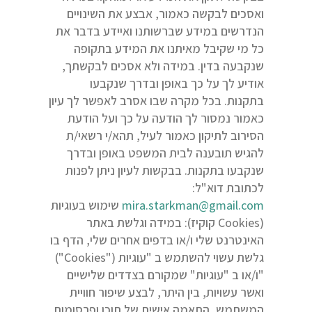
ואסכים לבקשה כאמור, אבצע את השינויים
הנדרשים במידע שברשותנו ואיידע בדבר את
כל מי שקיבל מאיתנו את המידע בתקופה
שנקבעה בדין. במידה ולא אסכים לבקשתך,
אודיע לך על כך באופן ובדרך שנקבעו
בתקנות. בכל מקרה שבו אסרב לאפשר לך עיון
כאמור נמסור לך הודעה על כך ועל הודעת
הסירוב לתיקון כאמור לעיל, תהא/י רשאי/ת
להגיש תובענה לבית המשפט באופן ובדרך
שנקבעו בתקנות. בבקשות לעיון ניתן לפנות
לכתובת דוא"ל:
mira.starkman@gmail.com
שימוש בעוגיות
(Cookies קוקיז): במידה וגלשת באתר
האינטרנט שלי ו/או בדפים אחרים שלי, הדף בו
גלשת עשוי להשתמש ב "עוגיות ("Cookies")
"ו/או ב "עוגיות" שמקורם בצדדים שלישיים
ואשר עשויות, בין היתר, לבצע שיפור חוויית
המשתמש, התאמה אישית של תוכן ופרסומות,