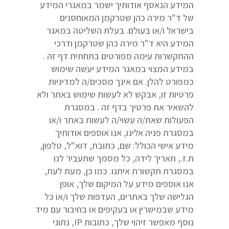
המידע הנאסף אודותיך ישמר במאגרי המידע
של ד"ר מירה כהן שטרקמן המאוחסנים
בישראל ו/או בעולם. בעלת השליטה במאגר
המידע היא ד"ר מירה כהן שטרקמן ודרכי
ההתקשרות עימה מפורטים בתחתית דף זה .
במידע המצוי במאגר המידע יעשה שימוש
כמפורט להלן. אם אינך מסכים/ה למדיניות
פרטיות זו, אבקש לא לעשות שימוש באתר ולא
להשאיר את פרטיך בדף זה . במסגרת
הפעולות שאת/ה עשוי/ה לעשות באתר ו/או
במסגרת פניה אלינו, אנו אוספים אודותיך
מידע אישי הכולל: שם, כתובת, דוא"ל, טלפון,
ת.ז., תאריך לידה, כל מסמך שתעביר לנו
במסגרת תקשורת איתנו. כמו כן, מעת לעת,
אנו אוספים מידע על המיקום שלך, אופן
הגלישה שלך באתרים, העדפות שלך ו/או כל
מידע שבמישרין או בעקיפים או בחיבור עם מיד
נוסף מאפשר זיהוי שלך, כתובות IP, נתוני