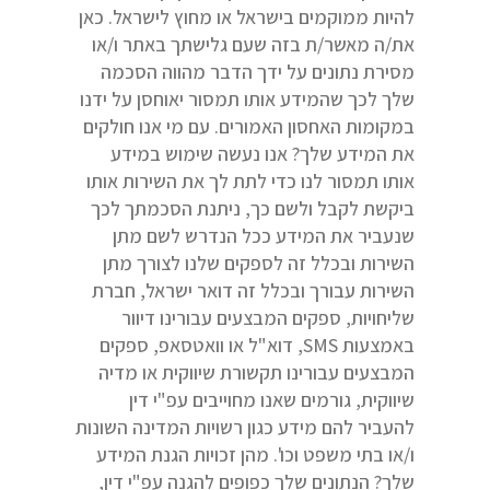
להיות ממוקמים בישראל או מחוץ לישראל. כאן
את/ה מאשר/ת בזה שעם גלישתך באתר ו/או
מסירת נתונים על ידך הדבר מהווה הסכמה
שלך לכך שהמידע אותו תמסור יאוחסן על ידנו
במקומות האחסון האמורים. עם מי אנו חולקים
את המידע שלך? אנו נעשה שימוש במידע
אותו תמסור לנו כדי לתת לך את השירות אותו
ביקשת לקבל ולשם כך, ניתנת הסכמתך לכך
שנעביר את המידע ככל הנדרש לשם מתן
השירות ובכלל זה לספקים שלנו לצורך מתן
השירות עבורך ובכלל זה דואר ישראל, חברת
שליחויות, ספקים המבצעים עבורינו דיוור
באמצעות SMS, דוא"ל או וואטסאפ, ספקים
המבצעים עבורינו תקשורת שיווקית או מדיה
שיווקית, גורמים שאנו מחוייבים עפ"י דין
להעביר להם מידע כגון רשויות המדינה השונות
ו/או בתי משפט וכו'. מהן זכויות הגנת המידע
שלך? הנתונים שלך כפופים להגנה עפ"י דין,