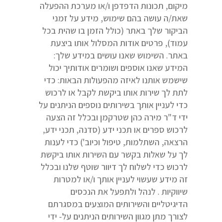
מיקום, תכונות הדפדפן ו/או מערכת ההפעלה
שאת/ה עושה בהם שימוש, מידע על זמני
הביקור שלך באתר (כולל הזמן בו שהית בכל
עמוד), פרטים אודות המסלול אותו ביצעת
באתר. השימוש שאנו עושים במידע שלך:
המידע שאנו אוספים ושומרים אודותיך יכול
שישמש אותנו לאיזה מהפעולות הבאות: כדי
לתת לך שירות אותו ביקשת לקבל או לרכוש
כדי לעניין אותך בשירותים נוספים הניתנים על
ידי ד"ר מירה כהן שטרקמן ובכלל זה הצעה
לרכוש ספרים או תכני ידע (סדנה, תכני ידע,
הרצאה, השתלמות, טיפול וכיוב') כדי לענות
לך על שאלות בקשר עם השירות אותו ביקשת
לרכוש כדי לשלוח לך דיוור שוטף שלנו ובכלל
זה מידע שעשוי לעניין אותך ו/או למטרות
שיווקיות . לנהל ולתפעל את הנכסים
הדיגיטליים והשירותים המוצעים במסגרתם
לצורך מתן מגוון השירותים הניתנים על- ידי