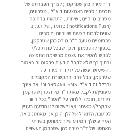
ד"ר מירה כהן שטרקמן ; לצורך העברתם של
תכנים נוספים באמצעות דוא"ל , מסרונים,
מסרים מיידיים , שיחות , התראות בדחיפה
(notifications Push )וכדומה, של תכנים
שונים לרבות הצעות שיווקיות וחומרים
פרסומיים מטעם ד"ר מירה כהן שטרקמן,
בכפוף להסכמתך ולכך שבכל עת תוכל/י
לבקש להסיר את עצמם מרשימת התפוצה
ובתוך כך שלא לקבל הודעות פרסומיות כאמור
. השימוש יעשה על ידי ד"ר מירה כהן
שטרקמן, בכל דרכי התקשורת המקובלים
ובכלל זה דוא"ל, SMS, וואטסאפ וכו'. אם אינך
מעוניין/ת לקבל מאת ד"ר מירה כהן שטרקמן
דיוורים, תוכל/י ללחוץ על "הסר" בכל דיוור
שתקבל/י מאיתנו ו/או לשלוח לנו הודעה בעניין
לכתובת הדוא"ל שלהלן. היכן אנו מאחסנים את
המידע שלך המידע שלך מאוחסן בשרתי
האחסון של ד"ר מירה כהן שטרקמן העשויים