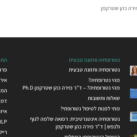
ירה כהן שטרקמן
נטורופתיה ותזונה טבעית
התפ
נטורופתיה ותזונה טבעית
פרח
מהי נטרופתיה?
אירי
מהי נטורופתיה? – ד”ר מירה כהן שטרקמן Ph.D
המפ
שאלות ותשובות
דמיו
מתי לפנות לטיפול נטורופתי?
איזו
נטורופתיה אינטגרטיבית: רפואה שלמה לגוף
NLP
ולנפש | ד"ר מירה כהן שטרקמן
רייק
הטיפול הנטורופתי במחלות