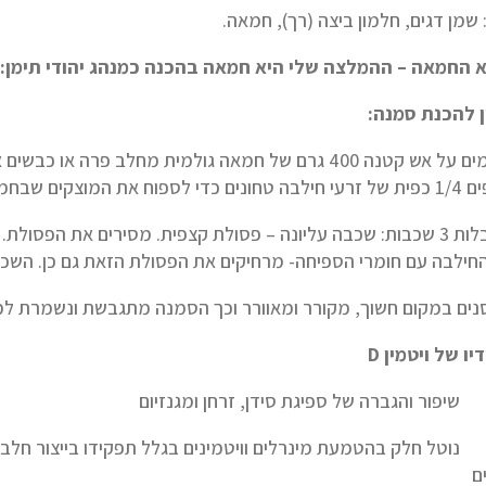
 שמן דגים, חלמון ביצה (רך), חמאה.
 החמאה – ההמלצה שלי היא חמאה בהכנה כמנהג יהודי תימן: 
 להכנת סמנה:
מחממים על אש קטנה 400 גרם של חמאה גולמית מחלב פרה 
בחמאה ושאריות החלב ומי החלב שבחמאה.
מתקבלות 3 שכבות: שכבה עליונה – פסולת קצפית. מסירים את הפסו
החילבה עם חומרי הספיחה- מרחיקים את הפסולת הזאת גם כן. השכבה
ים במקום חשוך, מקורר ומאוורר וכך הסמנה מתגבשת ונשמרת למש
יו של ויטמין
D
ור והגברה של ספיגת סידן, זרחן ומגנזיום
ל חלק בהטמעת מינרלים וויטמינים בגלל תפקידו בייצור חלבונים
ם