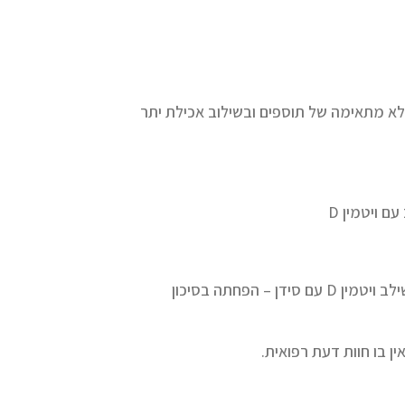
נטילה בכמות לא מתאימה של תוספים ובשילוב אכילת יתר
ויטמין D
– חולי סרטן הערמונית, טיפול תרופתי הורמונלי אנטי-אנדרוגני – שילב ויטמין D עם סידן – הפחתה בסיכון
ן בו חוות דעת רפואית.