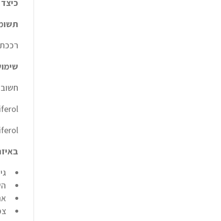
כיצד 
תשומת
רככת 
שימוש
חשוב 
lecalciferol
D2 Ergocalciferol
באיזה
גי
הש
אנ
צמ