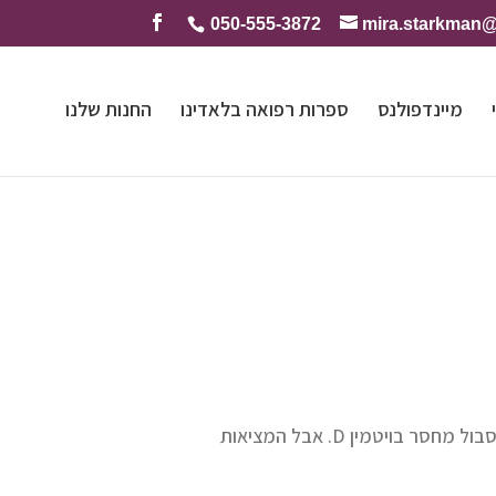
050-555-3872
mira.starkman
מיינדפולנס
ספרות רפואה בלאדינו
החנות שלנו
בארץ שטופת שמש כמו ישראל היינו מצפים שהאוכלוסייה המקומית לא תסבול מחסר בויטמין D. אבל המציאות