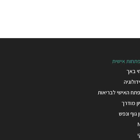
תחות אישית
י באך
דולוגיה
תח האישי לבריאות
ן מודרך
ן גוף ונפש
י