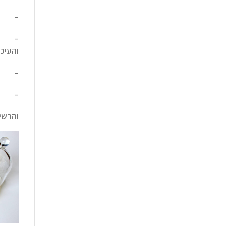
– חיו
– חיו
והעיכו
– תפ
– מונ
והרשי