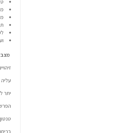
טי
מח
מח
תת
לק
וע
מצבי 
זיהויי
עליה 
יתר ל
הפרשת
טנטון 
בריחת