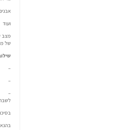
אבנים
ועוד
של מזו
שילוב
– תרו
– טיפ
לשברי
בסיכום
בהנאה