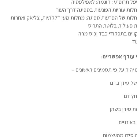
פל תרופתי : דוגמה: לאפילפסיה
לות עוריות הפוגעות בספיגה דרך העור
לות של הפרעות ספיגה: מחלות מעי דלקתיות, צליאק ואחרות
 פעילות בלוטת התריס
ויים בתפקודי כבד וכיס מרה
וד
עודף אפשריים:
ם יהיה על פי תסמינים ראשונים –
של סידן בדם
חץ דם
 סידן בשתן
באוזניים
 סידן מהעצמות