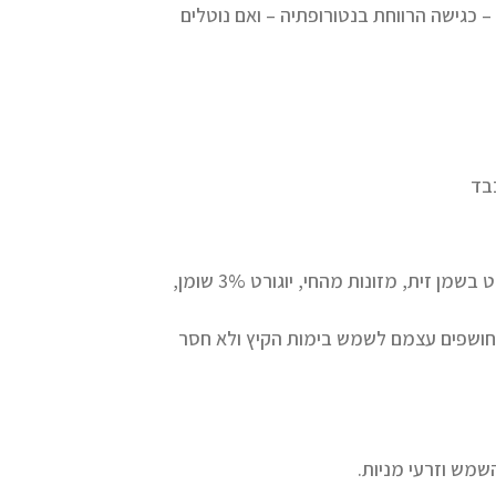
קבל ויטמין D מן התזונה הטבעית – כגישה הרווחת בנטורופתיה – ואם נוטלים
ויטמין D מסיס בשומן ולכן מומלץ ליטול אותו ביחד עם מזון שומני: סלט בשמן זית, מזונות מהחי, יוגורט 3% שומן,
בים חושפים עצמם לשמש בימות הקיץ ולא חסר