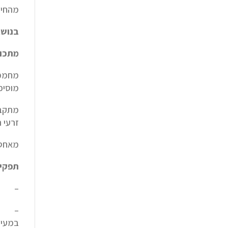
מהחי:
בנושא
מתכון
מוסיפים 1/4 כפית של זרעי חילבה טחונים כדי לספוח את המוצקים ש
זרעי 
מאחסנ
תפקיד
– שיפ
– נוט
במעיי