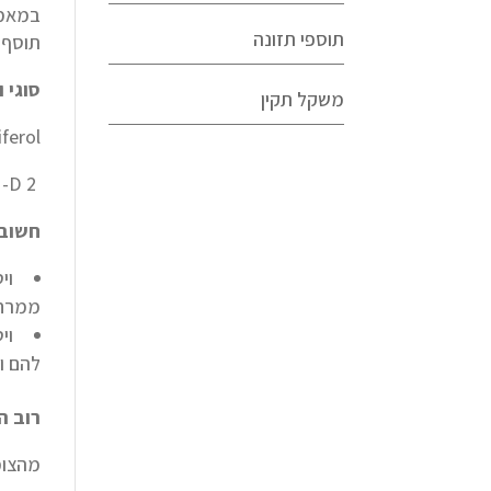
תוספי תזונה
תוסף 
סוגי ו
משקל תקין
lecalciferol
Ergocalciferol -D 2. בד"כ למצבי פגיעה בספיגה: מחלות מעי ומחלות כבד
חשוב
ממרח ח
להם ויט
רוב ה
מהצומח: ניתן לקבל D2 מ