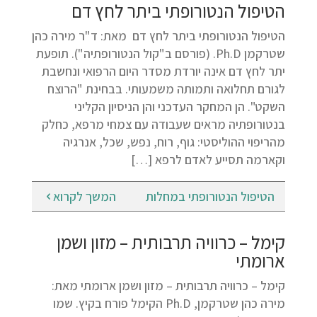
הטיפול הנטורופתי ביתר לחץ דם
הטיפול הנטורופתי ביתר לחץ דם מאת: ד"ר מירה כהן
שטרקמן Ph.D. (פורסם ב"קול הנטורופתיה"). תופעת
יתר לחץ דם אינה יורדת מסדר היום הרפואי ונחשבת
לגורם תחלואה ותמותה משמעותי. בבחינת "הרוצח
השקט". הן המחקר העדכני והן הניסיון הקליני
בנטורופתיה מראים שעבודה עם צמחי מרפא, כחלק
מהריפוי ההוליסטי: גוף, רוח, נפש, שכל, אנרגיה
וקארמה תסייע לאדם לרפא […]
הטיפול הנטורופתי במחלות
המשך לקרוא
קימל – כרוויה תרבותית – מזון ושמן
ארומתי
קימל – כרוויה תרבותית – מזון ושמן ארומתי מאת:
מירה כהן שטרקמן, Ph.D הקימל פורח בקיץ. שמו