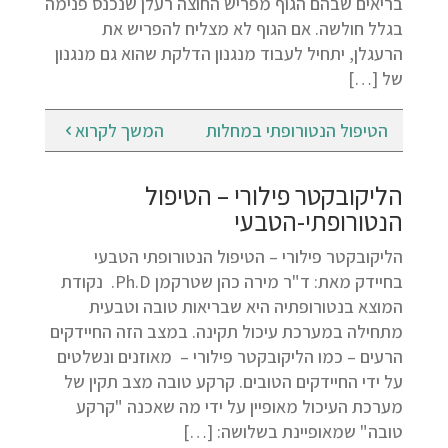
בריאים שבהם הגוף מפריש החוצה רעלן שנכנס פנימה
בגלל חולשה. אם הגוף לא מצליח להפריש את
הרעגלן, יתחיל לעבוד מנגנון הדלקת שהוא גם מנגנון
של […]
הטיפול הנטורופתי במחלות
המשך לקרוא
הליקובקטר פילורי – הטיפול
הנטורופתי-הטבעי
הליקובקטר פילורי – הטיפול הנטורופתי הטבעי
בחיידק מאת: ד"ר מירה כהן שטרקמן Ph.D. נקודת
המוצא בנטורופתיה היא שבריאות טובה וטבעית
מתחילה במערכת עיכול תקינה. במצב הזה החיידקים
הרעים – כמו הליקובקטר פילורי – מאוזנים ונשלטים
על ידי החיידקים הטובים. קרקע טובה מצב תקין של
מערכת העיכול מאופיין על ידי מה שאכנה "קרקע
טובה" שמאופיינת בשלושה: […]