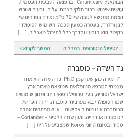
הבוטאני: Carum carvi . ברפואה הטבעית העממית
עושים שימוש ברוב חלקי הצמח: עלים, זרעים ושורש.
הצמח מתנשא לגובה של 70 ס"מ ופורח בפרחים של
לבן ורדרד, בעטרה כמעין סככה. השימוש הפופולרי
בקימל הוא בזרעיו ובדרך כלל לתיבול מאכלים, […]
הטיפול הנטורופתי במחלות
המשך לקרוא
גד השדה – כוסברה
ד"ר מירה כהן שטרקמן Ph.D. גד השדה הוא אחד
מצמחי המרפא המופלאים שמוצאם מאזור ארץ
ישראל וסוריה, בעל פרופיל רפואי רחב ומגוון שימושים.
שמו הפופולרי בא מערבית: כוסברה. ריחה העז של
הכוסברה אינו מותיר אדישות – או שמפתחים אהבה
לכוסברה או דחייה. ואכן שמה הלטיני – Coriander –
מקורו במונח היווני Koros שמצביע על ריח […]