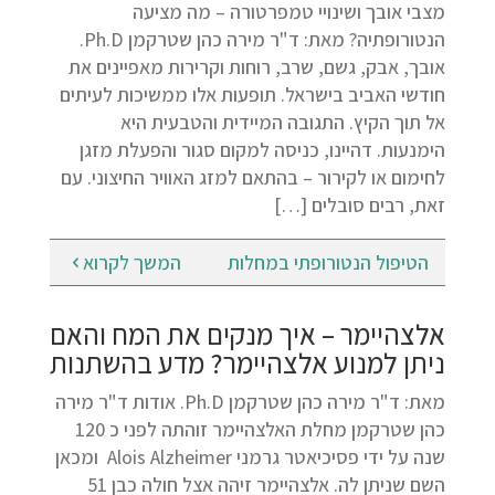
מצבי אובך ושינויי טמפרטורה – מה מציעה
הנטורופתיה? מאת: ד"ר מירה כהן שטרקמן Ph.D.
אובך, אבק, גשם, שרב, רוחות וקרירות מאפיינים את
חודשי האביב בישראל. תופעות אלו ממשיכות לעיתים
אל תוך הקיץ. התגובה המיידית והטבעית היא
הימנעות. דהיינו, כניסה למקום סגור והפעלת מזגן
לחימום או לקירור – בהתאם למזג האוויר החיצוני. עם
זאת, רבים סובלים […]
הטיפול הנטורופתי במחלות
המשך לקרוא
אלצהיימר – איך מנקים את המח והאם
ניתן למנוע אלצהיימר? מדע בהשתנות
מאת: ד"ר מירה כהן שטרקמן Ph.D. אודות ד"ר מירה
כהן שטרקמן מחלת האלצהיימר זוהתה לפני כ 120
שנה על ידי פסיכיאטר גרמני Alois Alzheimer ומכאן
השם שניתן לה. אלצהיימר זיהה אצל חולה כבן 51