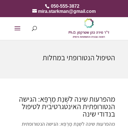
050-555-3872
mira.starkman@gmail.com
הטיפול הנטורופתי במחלות
מהפרעות שינה לשְׁנַת מַרְפֵּא: הגישה
הנטורופתית האינטגרטיבית לטיפול
בנדודי שינה
מהפרעות שינה לשְׁנַת מַרְפֵּא: הגישה הנטורופתית