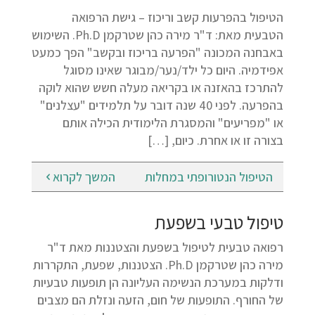
הטיפול בהפרעות קשב וריכוז – גישת הרפואה
הטבעית מאת: ד"ר מירה כהן שטרקמן Ph.D. השימוש
באבחנה המכונה "הפרעה בריכוז ובקשב" הפך כמעט
אפידמיה. היום כל ילד/נער/מבוגר שאינו מסוגל
להתרכז בהאזנה או בקריאה מעלה חשש שהוא לוקה
בהפרעה. לפני 40 שנה דובר על תלמידים "עצלנים"
או "מפריעים" והמסגרת הלימודית הכילה אותם
בצורה זו או אחרת. כיום, […]
הטיפול הנטורופתי במחלות
המשך לקרוא
טיפול טבעי בשפעת
רפואה טבעית לטיפול בשפעת והצטננות מאת ד"ר
מירה כהן שטרקמן Ph.D. הצטננות, שפעת, התקררות
ודלקות במערכת הנשימה העליונה הן תופעות טבעיות
של החורף. התופעות של חום, הזעה ונזלת הם מצבים