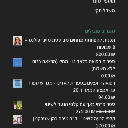
תוספי תזונה
משקל תקין
מוצרים מובילים
תכנית להפחתת מתחים מבוססת מיינדפולנס –
8 שבועות
800.00
₪
ספרות רפואה בלאדינו - מהי? (הרצאה בזום -
ללא תשלום)
0.00
₪
רפואה ורופאים בספרות לאדינו - מגרוש ספרד
עד אמצע המאה ה 20
94.00
₪
ספר פרחי באך עם קלפי הנעה לשינוי
המחיר
המחיר
275.00
₪
305.00
₪
המקורי
הנוכחי
קלפי הנעה לשינוי - ד"ר מירה כהן שטרקמן
היה:
הוא:
170.00
₪