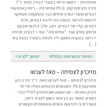
אפיתרפיה – רפואה וריפוי במוצרי דבורה מאת: ד"ר
מירה כהן שטרקמן .Ph.D אפיתרפיה – ריפוי באמצעות
דבורים ומוצרי כוורת שימשו כבר מהתקופה העתיקה
לרפואה ולריפוי. הכוונה היא לדבש דבורים, ארס
דבורים, קליי של דבורים, דונג, חלב מלכות ואבקת
פרחים (פולן) ועוד. "אפיתרפיה": אפי = דבורה; תרפיה
= ריפוי. במערת פאוקה ליד ולנסיה בספרד נמצא ציור
[…]
הטיפול הנטורופתי במחלות
המשך לקרוא
מזיכרון לצמיחה – מאז לעכשו
מזיכרון לצמיחה – מאז לעכשו מאת: ד"ר מירה כהן
שטרקמן Ph.D. השבועיים הרצופים האלה של ימי
זיכרון כואבים – יום השואה ויום הזיכרון לחללי צהל –
כשמזג האוויר נע בין אפור-גשום לאביב-ריחני,
מעוררים בי זיכרונות אישיים-משפחתיים הקשורים