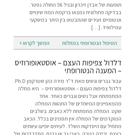
תופעות של אבדן זיכרון ובגיל 56 החולה נפטר.
בבדיקה פתולוגית נמצאו ברקמת המח שינויים
אנטומיים זעירים שהתבטאו בין היתר במשקעי
עמילואיד. […]
הטיפול הנטורופתי במחלות
המשך לקרוא
דלדול צפיפות העצם – אוסטאופורוזיס
– המענה הנטורופתי
עבור גברים ונשים מאת ד"ר מירה כהן שטרקמן Ph.D.
דלדול צפיפות העצם – אוסטאופורוזיס – היא מחלה
המתפתחת אצל נשים וגברים כאחד. אחד
מהמאפיינים המיוחדים של התהוות המחלה:
שקט. המחלה מתפתחת ללא כאבים. בשלבים
המוקדמים של המחלה אין תסמינים בכלל. הכאב
מתחיל עם היסדקות השלד. לעיתים יופיעו עיוותים
בעצם, ירידה בגובה, כאבי גב או גבנת. התדרדרות של