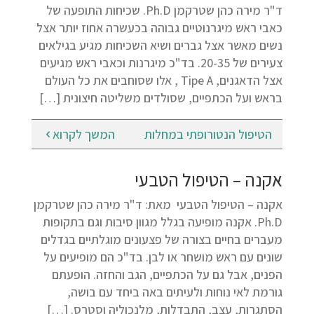
ד"ר מירה כהן שטרקמן Ph.D. שכיחות התופעה של
כאבי ראש מיגרנוטיים גבוהה בכעשרה אחוז יותר אצל
נשים מאשר אצל גברים ושיא השכיחות מגיע בגילאים
צעירים של 20-35. בד"כ מיגרנות וכאבי ראש מגיעים
אצל הדאגנים, Tipe A , אלו שסוחבים את כל העולם
בראש ועל הכתפיים, שסולדים משליטה חיצונית […]
הטיפול הנטורופתי במחלות
המשך לקרוא
אקנה – הטיפול הטבעי
אקנה – הטיפול הטבעי מאת: ד"ר מירה כהן שטרקמן
Ph.D. אקנה מופיעה בגלל מגוון סיבות וגם בתקופות
מעברים בחיים בצורה של פצעונים מוגלתיים בגדלים
שונים עם ראש מושחר או לבן. בד"כ הם מופיעים על
הפנים, אבל גם על הכתפיים, הגב והחזה. הופעתם
גורמת לאי נוחות ולעיתים באה ביחד עם בושה,
הסתגרות, עצב, התבדלות, מלנכוליה וסטרס. […]